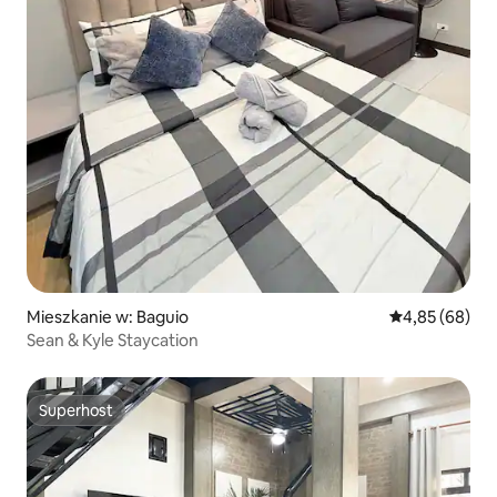
Mieszkanie w: Baguio
Średnia ocena:
4,85 (68)
Sean & Kyle Staycation
Superhost
Superhost