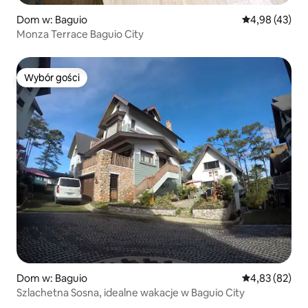
Dom w: Baguio
Średnia ocena:
4,98 (43)
Monza Terrace Baguio City
Wybór gości
Wybór gości
Dom w: Baguio
Średnia ocena:
4,83 (82)
Szlachetna Sosna, idealne wakacje w Baguio City