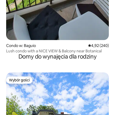
Condo w: Baguio
Średnia ocena: 
4,92 (240)
Lush condo with a NICE VIEW & Balcony near Botanical
Domy do wynajęcia dla rodziny
Wybór gości
Wybór gości