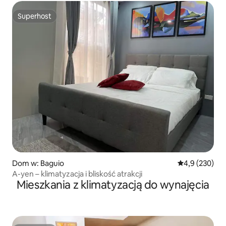
Superhost
Superhost
Dom w: Baguio
Średnia ocena:
4,9 (230)
A-yen – klimatyzacja i bliskość atrakcji
Mieszkania z klimatyzacją do wynajęcia