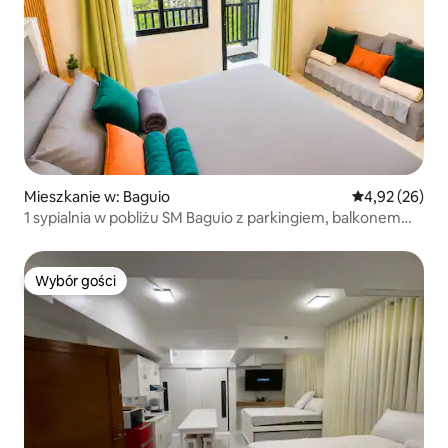
Mieszkanie w: Baguio
Średnia ocena:
4,92 (26)
1 sypialnia w pobliżu SM Baguio z parkingiem, balkonem
i Netflixem
Wybór gości
Wybór gości