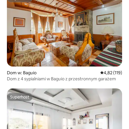
Superhost
Dom w: Baguio
Średnia ocena: 
4,82 (119)
Dom z 4 sypialniami w Baguio z przestronnym garażem
Superhost
Superhost