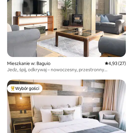
Mieszkanie w: Baguio
Średnia ocena:
4,93 (27)
Jedz, śpij, odkrywaj – nowoczesny, przestronny
apartament na 2 poziomach
Wybór gości
Najpopularniejsze z kategorii Wybór gości