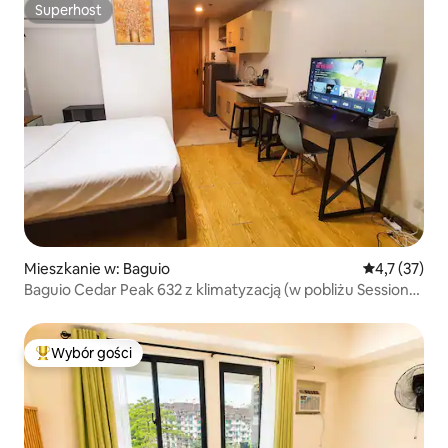
Superhost
Superhost
Mieszkanie w: Baguio
Średnia ocena
4,7 (37)
Baguio Cedar Peak 632 z klimatyzacją (w pobliżu Session
Road)
Wybór gości
Najpopularniejsze z kategorii Wybór gości