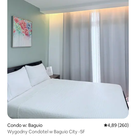
Condo w: Baguio
Średnia ocena: 4
4,89 (260)
Wygodny Condotel w Baguio City -5F