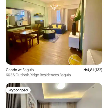
Condo w: Baguio
Średnia ocena: 
4,81 (132)
602 S Outlook Ridge Residences Baguio
Wybór gości
Wybór gości