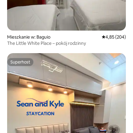
Mieszkanie w: Baguio
Średnia ocena: 
4,85 (204)
The Little White Place – pokój rodzinny
Superhost
Superhost