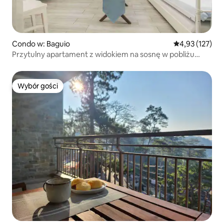
Condo w: Baguio
Średnia ocena: 
4,93 (127)
Przytulny apartament z widokiem na sosnę w pobliżu
Burnham Park
Wybór gości
Wybór gości