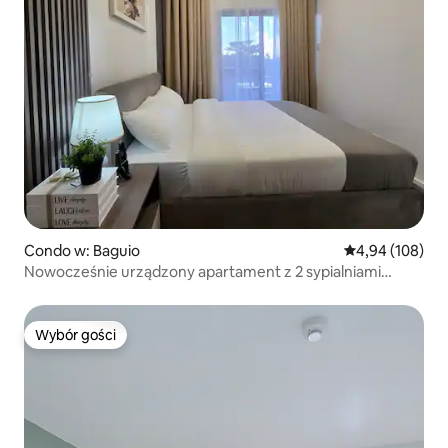
Condo w: Baguio
Średnia ocena: 
4,94 (108)
Nowocześnie urządzony apartament z 2 sypialniami
i BEZPŁATNYM bezpiecznym parkingiem
Wybór gości
Wybór gości