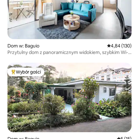
Dom w: Baguio
Średnia ocena: 
4,84 (130)
Przytulny dom z panoramicznym widokiem, szybkim Wi-
Fi, Netflix
Wybór gości
Najpopularniejsze z kategorii Wybór gości
Dom w: Baguio
Średnia oce
5 (15)