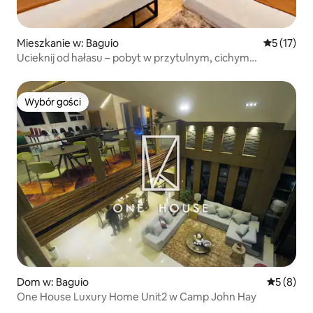
Mieszkanie w: Baguio
Średnia oce
5 (17)
Ucieknij od hałasu – pobyt w przytulnym, cichym
i luksusowym Baguio
Wybór gości
Wybór gości
Dom w: Baguio
Średnia oc
5 (8)
One House Luxury Home Unit2 w Camp John Hay