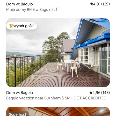
Dom w: Baguio
Średnia ocena: 
4,91 (139)
Moje domy RME w Baguio (L1)
Wybór gości
Najpopularniejsze z kategorii Wybór gości
Dom w: Baguio
Średnia ocena: 
4,96 (143)
Baguio vacation near Burnham & SM - DOT ACCREDITED
Superhost