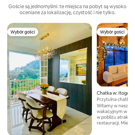
Goście są jednomyślni: te miejsca na pobyt są wysoko
oceniane za lokalizację, czystość i nie tylko.
Wybór gości
Wybór gości
Wybór gości
Wybór gości
Chatka w: Itogon
Przytulna chatka 
widokiem na góry
Witamy w naszym
wakacyjnym w Baguio. 😊 Zna
w pobliżu atrakcji 
restauracji. Miejsca 🚩turystyczne The
Mansion 5 minut 
🚗 Mines View Par