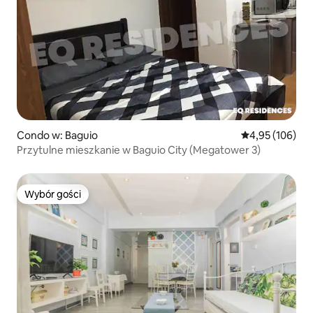
Condo w: Baguio
Średnia ocena: 
4,95 (106)
Przytulne mieszkanie w Baguio City (Megatower 3)
Wybór gości
Wybór gości