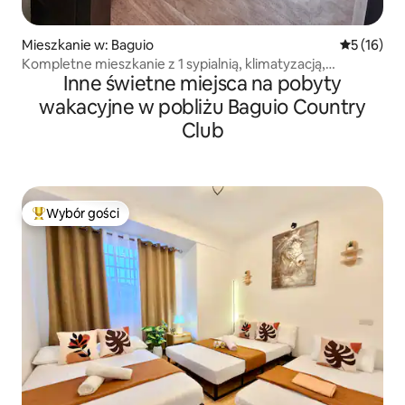
Mieszkanie w: Baguio
Średnia oce
5 (16)
Kompletne mieszkanie z 1 sypialnią, klimatyzacją,
Inne świetne miejsca na pobyty
balkonem i Netflixem w pobliżu SM
wakacyjne w pobliżu Baguio Country
Club
Wybór gości
Najpopularniejsze z kategorii Wybór gości