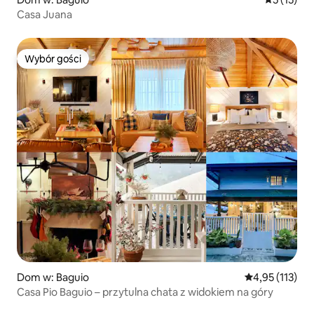
Casa Juana
Wybór gości
Wybór gości
Dom w: Baguio
Średnia ocena: 
4,95 (113)
Casa Pio Baguio – przytulna chata z widokiem na góry