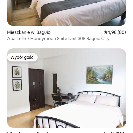
Mieszkanie w: Baguio
Średnia ocena:
4,98 (80)
Apartelle 7 Honeymoon Suite Unit 308 Baguio City
Wybór gości
Wybór gości