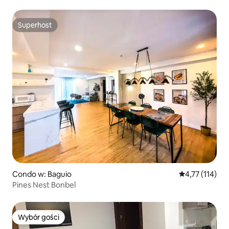
Superhost
Superhost
Condo w: Baguio
Średnia ocena: 
4,77 (114)
Pines Nest Bonbel
Wybór gości
Wybór gości