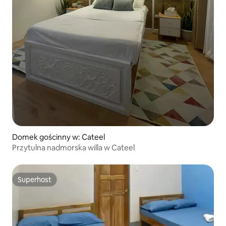
Domek gościnny w: Cateel
Przytulna nadmorska willa w Cateel
Superhost
Superhost