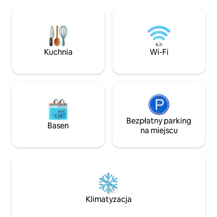
spokojny azyl, poł
podczas pobytu w Amihan. Wędkarze
krótkiego spacer
również przyjeżdżają, aby obsadzić
Spokojnego, łączy
swoje linie i prawie zawsze mają
i wypoczynek – ide
szczęście. Na wszystkich innych plaża
przyjaciół i miłośn
czeka.
się w tym wyjątk
Kuchnia
Wi-Fi
miejscu.
Bezpłatny parking
Basen
na miejscu
Klimatyzacja