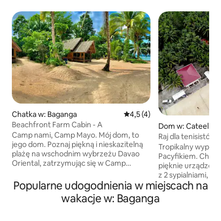
Chatka w: Baganga
Średnia ocena: 4,5 na 5, liczb
4,5 (4)
Beachfront Farm Cabin - A
Dom w: Cateel
Camp nami, Camp Mayo. Mój dom, to
Raj dla tenisistów
jego dom. Poznaj piękną i nieskazitelną
relaks
Tropikalny wypoc
plażę na wschodnim wybrzeżu Davao
Pacyfikiem. Chesk
Oriental, zatrzymując się w Camp
pięknie urządzon
Kamayo. To jest dom naszej rodzinnej
z 2 sypialniami, kt
farmy i wakacji, które otworzyliśmy, aby
Popularne udogodnienia w miejscach na
bujnej działce o p
powitać gości, którzy chcą spokojnego
pełnej drzew kokos
wakacje w: Baganga
wypoczynku z przyjaciółmi i rodziną. Ten
To idealne miejsce
obszar Banao zyskuje swoją uwagę jako
i niezapomniane 
miejsce do surfowania, zwłaszcza