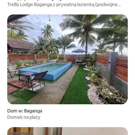
Trellis Lodge Baganga z prywatną łazienką (podwójne
łóżko) 3
Dom w: Baganga
Domek na plaży