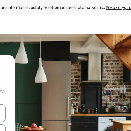
tóre informacje zostały przetłumaczone automatycznie. 
Pokaż orygina
byt
o nich za pomocą klawiszy strzałek w górę i w dół lub przeglądać j