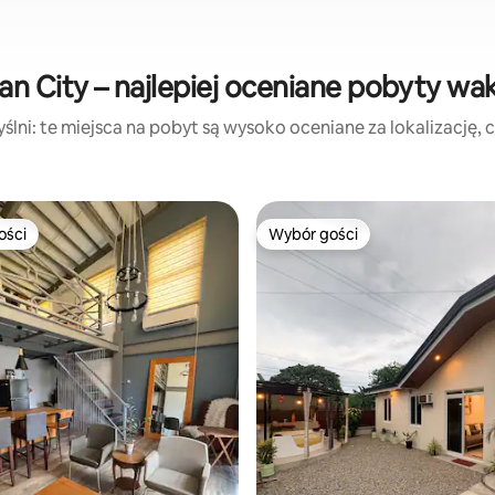
an City – najlepiej oceniane pobyty wa
lni: te miejsca na pobyt są wysoko oceniane za lokalizację, cz
ości
Wybór gości
ości
Wybór gości
5, liczba recenzji: 15