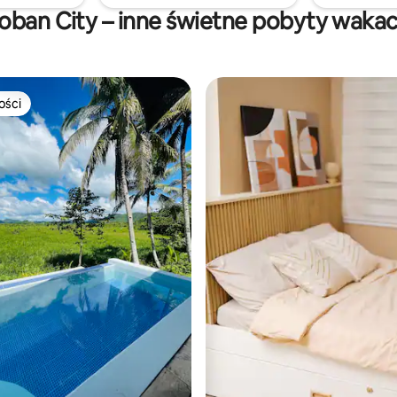
zakochanych i par.
oban City – inne świetne pobyty waka
ości
ości