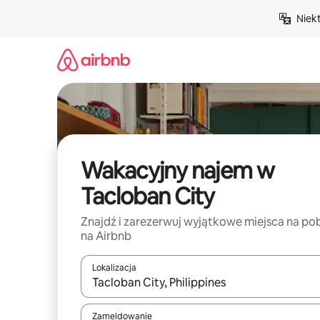
Przejdź
Niek
do
treści
Wakacyjny najem w
Tacloban City
Znajdź i zarezerwuj wyjątkowe miejsca na po
na Airbnb
Lokalizacja
Gdy wyniki będą dostępne, możesz poruszać się p
Zameldowanie