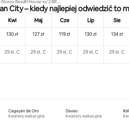
Storey Resdtl House w/ 2 BR &
an City – kiedy najlepiej odwiedzić to m
Kwi
Maj
Cze
Lip
Sie
130 zł
127 zł
119 zł
130 zł
134 zł
29 st. C
29 st. C
29 st. C
29 st. C
29 st. C
Cagayan de Oro
Davao
Iloi
Kwatery wakacyjne
Kwatery wakacyjne
Kw