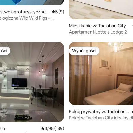
5, liczba recenzji: 36
stwo agroturystyczne
Średnia ocena: 5 na 5, liczba recenzji: 9
5 (9)
lang
logiczna Wild Wild Pigs –
stwo
Mieszkanie w: Tacloban City
Apartament Lette's Lodge 2
ości
Wybór gości
ości
Wybór gości
5, liczba recenzji: 70
Pokój prywatny w: Tacloban
City
Pokój w Tacloban City idealny d
alo
Średnia ocena: 4,95 na 5, liczba recenzji: 139
4,95 (139)