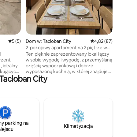
połączen
Przemyśl
spokojny
wspomnie
Średnia ocena: 5 na 5, liczba recenzji: 5
5 (5)
Dom w: Tacloban City
Średnia ocena: 4,82 na 
4,82 (87)
2-pokojowy apartament na 2 piętrze w
pobliżu Robinsons Marasbaras
j
Ten pięknie zaprezentowany lokal łączy
rzeni.
w sobie wygodę i wygodę, z przemyślaną
, idealny
częścią wypoczynkową i dobrze
zukujących
wyposażoną kuchnią, w której znajduje
Tacloban City
cuzzi.
się mini-lodówka, kuchenka ryżowa i
en
kompletny zestaw przyborów
bardzo
kuchennych. Klimatyzator w głównym
spokojnym
pomieszczeniu chłodzi również 2
sypialnie. Obiekt znajduje się w pobliżu
dstawowym
centrum handlowego Robinson's Mall
ami
i szpitala Ace oraz doskonałych połączeń
Jest
komunikacyjnych. Idealne dla każdej
ny parking na
ntyczny
rodziny/turystów/przyjaciół szukających
Klimatyzacja
iejscu
czystego i spokojnego zakwaterowania
y dla
w Tacloban.