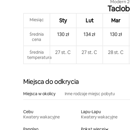
Modern 2-
Taclob
Netflix
Miesiąc
Sty
Lut
Mar
130 zł
134 zł
130 zł
Średnia
cena
27 st. C
27 st. C
28 st. C
Średnia
temperatura
Miejsca do odkrycia
Miejsca w okolicy
Inne rodzaje miejsc pobytu
Cebu
Lapu-Lapu
Kwatery wakacyjne
Kwatery wakacyjne
Panglao
Pokaż więcej