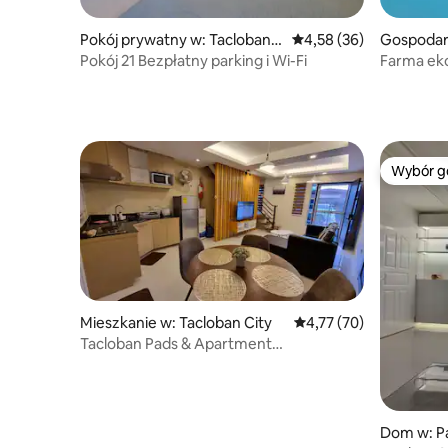
Pokój prywatny w: Tacloban
Średnia ocena: 4,58 na 
4,58 (36)
Gospodar
City
w: Alanga
Pokój 21 Bezpłatny parking i Wi-Fi
Farma eko
gospodar
Wybór g
Wybór g
Mieszkanie w: Tacloban City
Średnia ocena: 4,77 na 
4,77 (70)
Tacloban Pads & Apartment
(nowoczesny 2-piętrowy apartament 4)
Dom w: P