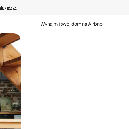
lny język
Wynajmij swój dom na Airbnb
e za pomocą gestów dotykowych lub przesuwania.