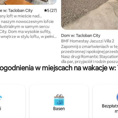
e w: Tacloban City
Średnia ocena: 5 na 5, liczba recenzji: 27
5 (27)
y loft w mieście nad
 kawiarnią
 naszym nowoczesnym lofcie
ndustrialnym w samym sercu
City. Dom ma wysokie sufity,
Dom w: Tacloban City
wnętrze w stylu loftu, w pełni
BMF Homestay Jacuzzi Villa 2
ą kuchnię, Netflixa, Wi-Fi
Zapomnij o zmartwieniach w te
, dzięki czemu pobyt będzie
przestronnej i spokojnej przest
y i wygodny. To miejsce jest
Nasz drugi Romantic Staycation
 dzięki kawiarniance na dole,
dla par, przyjaciół i rodzin pos
goście mogą napić się kawy,
ogodnienia w miejscach na wakacje w: 
wyjątkowego pobytu z wanną ja
łek i skorzystać z obsługi
Duży parking, przestronny ter
 w godzinach otwarcia
o powierzchni prawie 200 m² i 
nki. Idealne miejsce na wyjazdy
dogodna lokalizacja w samym 
 krótkie pobyty lub relaksujący
miasteczku. Oferuje 3 sypialnie
miasta – w pobliżu znajdują się
i 2 łazienki z kompletnym po
je i sklepy spożywcze.
wyposażeniem oraz urządzeni
i w pełni wyposażoną kuchnią. 
Bezpłat
uznawany za najbardziej roma
i
Basen
m
dom wakacyjny ze względu na
romantyczne widoki i krajobraz