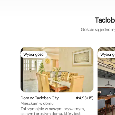
Taclob
Goście są jednomyś
Wybór gości
Wybór g
Wybór gości
Wybór g
Dom w: Tacloban City
Średnia ocena: 4,93 na 
4,93 (15)
Mieszkam w domu
Zatrzymaj się w naszym prywatnym,
cichym i prostym domu, który jest