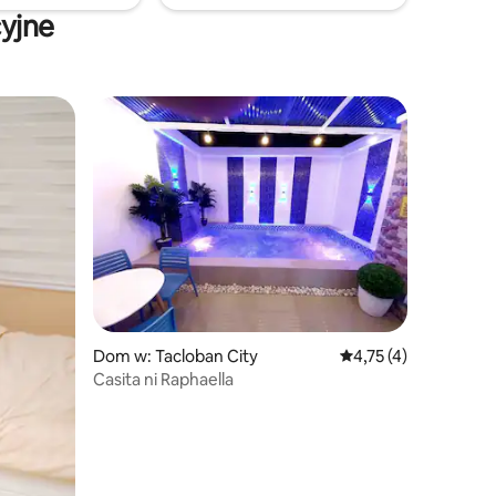
cyjne
Dom w: Tacloban City
Średnia ocena: 4,75 n
4,75 (4)
Casita ni Raphaella