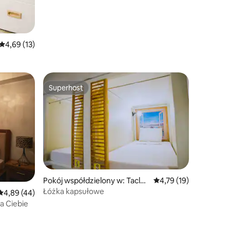
Średnia ocena: 4,69 na 5, liczba recenzji: 13
4,69 (13)
Superhost
Superhost
Pokój współdzielony w: Taclob
Średnia ocena: 4,79 na 
4,79 (19)
an City
Łóżka kapsułowe
Średnia ocena: 4,89 na 5, liczba recenzji: 44
4,89 (44)
la Ciebie