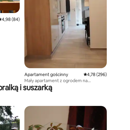
Średnia ocena: 4,98 na 5, liczba recenzji: 84
4,98 (84)
Apartament gościnny
Średnia ocena: 4,78 na 5
4,78 (296)
Mały apartament z ogrodem na
ralką i suszarką
Dürrnberg