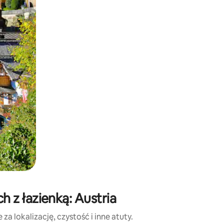
e za pomocą gestów dotykowych lub przesuwania.
 z łazienką: Austria
a lokalizację, czystość i inne atuty.