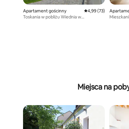
Apartament gościnny
Średnia ocena: 4,99 na 
4,99 (73)
Apartame
Toskania w pobliżu Wiednia w
Mieszkanie
historycznej idylli
Wiednia
Miejsca na poby