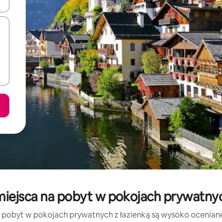
o nich za pomocą klawiszy strzałek w górę i w dół lub przeglądać j
iejsca na pobyt w pokojach prywatnych
 pobyt w pokojach prywatnych z łazienką są wysoko oceniane z