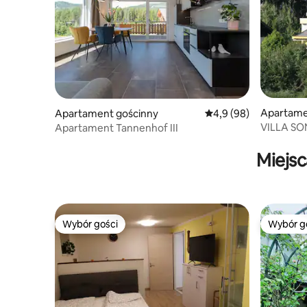
Apartame
Apartament gościnny
Średnia ocena: 4,9 na 
4,9 (98)
VILLA SONJA Sonnig u.ruhi
Apartament Tannenhof III
Omes
Miejsc
Wybór gości
Wybór g
Wybór gości
Wybór g