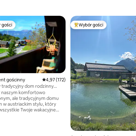
 gości
Wybór gości
arniejsze z kategorii Wybór gości
Najpopularniejsze z kategorii 
, liczba recenzji: 144
nt gościnny
Średnia ocena: 4,97 na 5, liczba recenzji: 172
4,97 (172)
 tradycyjny dom rodzinny
m na góry
 naszym komfortowo
nym, ale tradycyjnym domu
 w austriackim stylu, który
wszystkie Twoje wakacyjne
 Ciesz się naszym ogrodem i
 się jeść jabłek, śliwek,
 i wiśni prosto z drzew
ie w zależności od pory roku ;-)