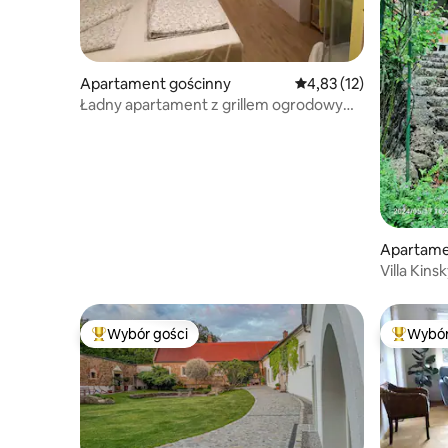
Apartament gościnny
Średnia ocena: 4,83 na 
4,83 (12)
Ładny apartament z grillem ogrodowym i
kominkiem
Apartame
Villa Kins
Wybór gości
Wybór
Najpopularniejsze z kategorii Wybór gości
Najpopul