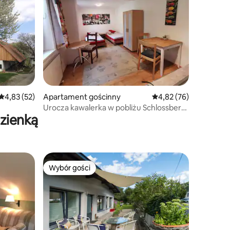
Średnia ocena: 4,83 na 5, liczba recenzji: 52
4,83 (52)
Apartament gościnny
Średnia ocena: 4,82 na 
4,82 (76)
Urocza kawalerka w pobliżu Schlossberg
azienką
w Grazu
Wybór gości
Wybór gości