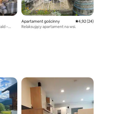
Apartament gościnny
Średnia ocena: 4,92 na 
4,92 (24)
ald –
Relaksujący apartament na wsi.
Wybór gości