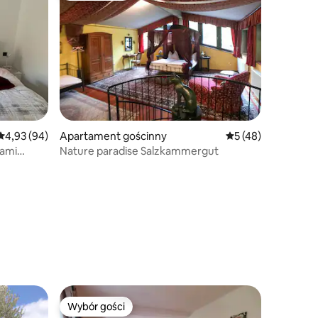
Średnia ocena: 4,93 na 5, liczba recenzji: 94
4,93 (94)
Apartament gościnny
Średnia ocena: 5 na 
5 (48)
jami
Nature paradise Salzkammergut
Wybór gości
Wybór gości