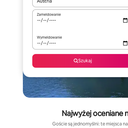
Gdy wyniki będą dostępne, możesz poruszać się p
Zameldowanie
Wymeldowanie
Szukaj
Najwyżej oceniane m
Goście są jednomyślni: te miejsca na