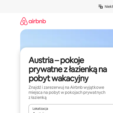
Przejdź
Niek
do
treści
Austria – pokoje
prywatne z łazienką na
pobyt wakacyjny
Znajdź i zarezerwuj na Airbnb wyjątkowe
miejsca na pobyt w pokojach prywatnych
z łazienką
Lokalizacja