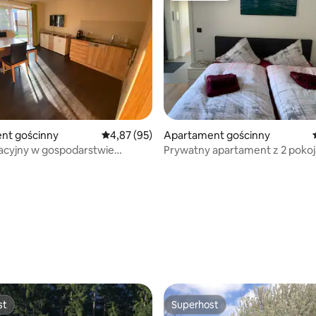
nt gościnny
Średnia ocena: 4,87 na 5, liczba recenzji: 95
4,87 (95)
Apartament gościnny
cyjny w gospodarstwie
Prywatny apartament z 2 poko
znym
w nowo wybudowanym domu
, liczba recenzji: 311
st
Superhost
st
Superhost