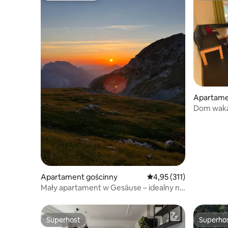
Apartame
Dom waka
ekologic
Apartament gościnny
Średnia ocena: 4,95 na 5
4,95 (311)
Mały apartament w Gesäuse – idealny na
piesze wędrówki
Superhost
Superho
Superhost
Superho