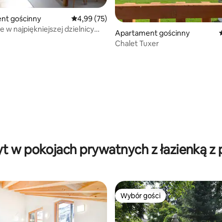
5, liczba recenzji: 73
nt gościnny
Średnia ocena: 4,99 na 5, liczba recenzji: 75
4,99 (75)
 w najpiękniejszej dzielnicy
Apartament gościnny
Chalet Tuxer
t w pokojach prywatnych z łazienką z p
Wybór gości
Wybór gości