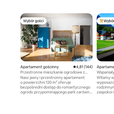
Wybór gości
Wybór
Wybór gości
Najpopul
Apartament gościnny
Średnia ocena: 4,81 na 5
4,81 (144)
Apartame
Przestronne mieszkanie ogrodowe z
Wspaniały
fortepianem
z widokie
Nasz jasny i przestronny apartament
Witamy w
o powierzchni 120 m² oferuje
wyposażo
bezpośredni dostęp do romantycznego
rodzinnym
ogrodu przypominającego park zarówno
zaspokoi 
z salonu, jak i sypialni. Ogród –
potrzeby.
z umeblowanym tarasem z leżanką,
nie krępuj
stołami do spożywania posiłków na
brzoskwiń
świeżym powietrzu i paleniskiem, idealny
(oczywiśc