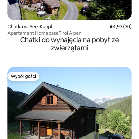
Chatka w: See-Kappl
Średnia ocena:
4,93 (30)
Apartament HomebaseTirol Alpen
Chatki do wynajęcia na pobyt ze
zwierzętami
Wybór gości
Wybór gości