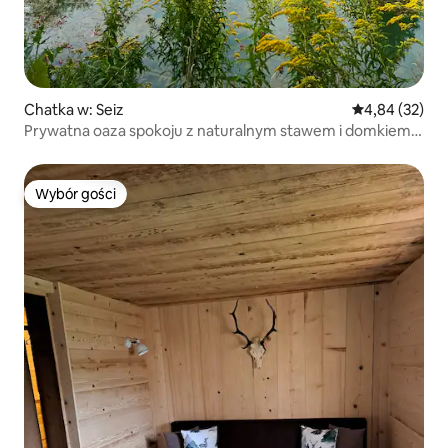
Chatka w: Seiz
Średnia ocena:
4,84 (32)
Prywatna oaza spokoju z naturalnym stawem i domkiem
na drzewie
Wybór gości
Wybór gości