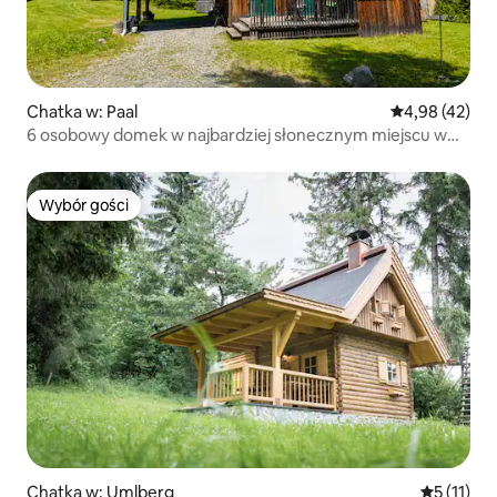
Chatka w: Paal
Średnia ocena:
4,98 (42)
6 osobowy domek w najbardziej słonecznym miejscu w
Austrii
Wybór gości
Wybór gości
Chatka w: Umlberg
Średnia oc
5 (11)