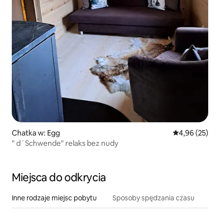
Chatka w: Egg
Średnia ocena:
4,96 (25)
" d´Schwende" relaks bez nudy
Miejsca do odkrycia
Inne rodzaje miejsc pobytu
Sposoby spędzania czasu