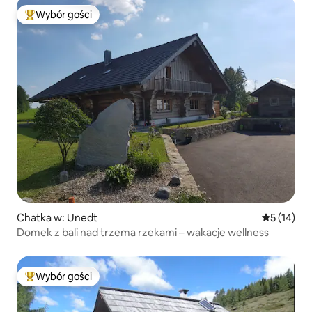
Wybór gości
Najpopularniejsze z kategorii Wybór gości
Chatka w: Unedt
Średnia oce
5 (14)
Domek z bali nad trzema rzekami – wakacje wellness
Wybór gości
Najpopularniejsze z kategorii Wybór gości