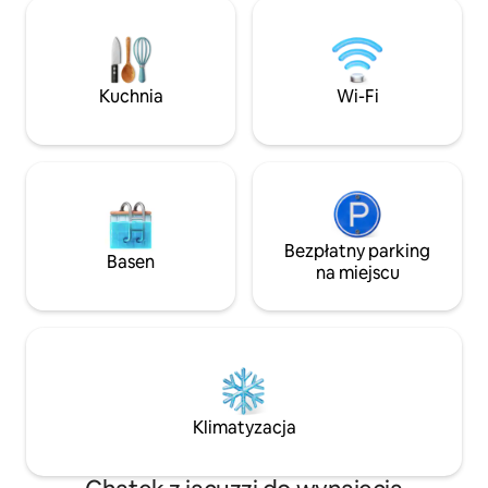
miejsca na pobyt n
benzynową, targiem Adeg,
kawiarnią,zajazdem,pizzerią..... Na
terenie mojego organicznego miodu
pszczelarskiego K(r)asser znajduje się
kilka kolonii pszczół, co również
Kuchnia
Wi-Fi
umożliwia obserwowanie pracy!
Bezpłatny parking
Basen
na miejscu
Klimatyzacja