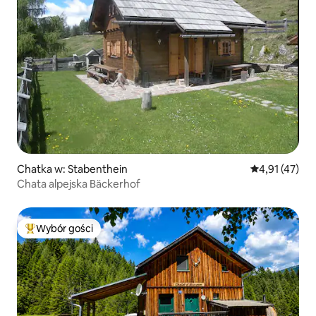
Chatka w: Stabenthein
Średnia ocena:
4,91 (47)
Chata alpejska Bäckerhof
Wybór gości
Najpopularniejsze z kategorii Wybór gości