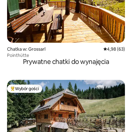
Chatka w: Grossarl
Średnia ocena:
4,98 (63)
Pointhütte
Prywatne chatki do wynajęcia
Wybór gości
Najpopularniejsze z kategorii Wybór gości