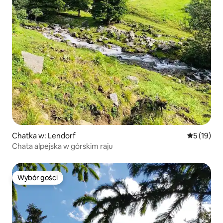
Chatka w: Lendorf
Średnia oce
5 (19)
Chata alpejska w górskim raju
Wybór gości
Wybór gości