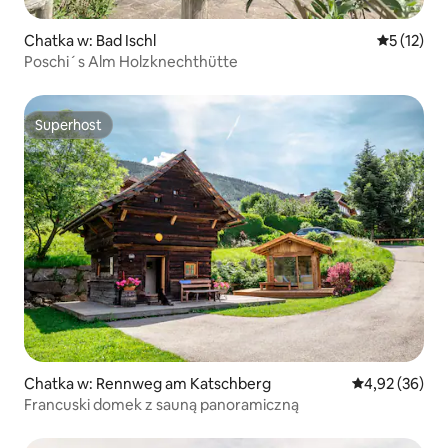
Chatka w: Bad Ischl
Średnia oce
5 (12)
Poschi´s Alm Holzknechthütte
Superhost
Superhost
Chatka w: Rennweg am Katschberg
Średnia ocena:
4,92 (36)
Francuski domek z sauną panoramiczną