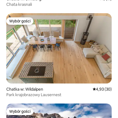
Chata krasnali
Wybór gości
Wybór gości
Chatka w: Wildalpen
Średnia ocena:
4,93 (30)
Park krajobrazowy Lausernest
Wybór gości
Wybór gości