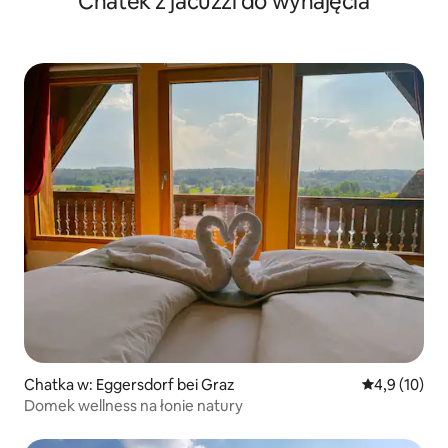
Chatek z jacuzzi do wynajęcia
Chatka w: Eggersdorf bei Graz
Średnia ocena
4,9 (10)
Domek wellness na łonie natury