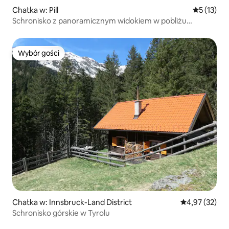
Chatka w: Pill
Średnia oce
5 (13)
Schronisko z panoramicznym widokiem w pobliżu
Schwaz, Tyrol
Wybór gości
Wybór gości
Chatka w: Innsbruck-Land District
Średnia ocena:
4,97 (32)
Schronisko górskie w Tyrolu