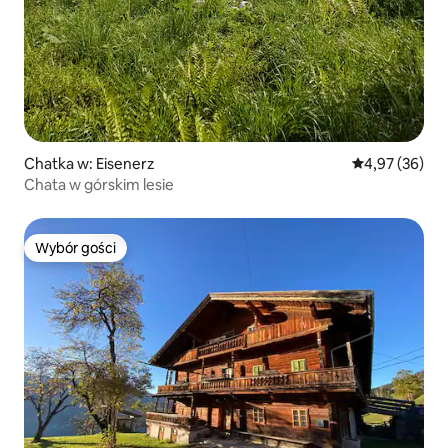
Chatka w: Eisenerz
Średnia ocena:
4,97 (36)
Chata w górskim lesie
Wybór gości
Wybór gości