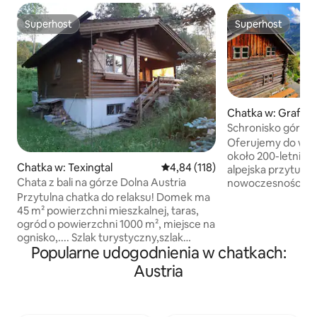
Superhost
Superhost
Superhost
Superhost
Chatka w: Grafen
Schronisko górski
n.p.m. z sauną n
Oferujemy do wył
około 200-letnią, 
Chatka w: Texingtal
Średnia ocena: 4,84 na 5, liczba 
4,84 (118)
alpejska przytulno
Chata z bali na górze Dolna Austria
nowoczesnością. N
roku, ta stylowa c
Przytulna chatka do relaksu! Domek ma
około 50 metrów 
45 m² powierzchni mieszkalnej, taras,
idealne zakwatero
ogród o powierzchni 1000 m², miejsce na
osób. Znajduje si
ognisko,.... Szlak turystyczny,szlak
Popularne udogodnienia w chatkach:
zboczu. Ten rustykalny schronisko
rowerowy biegnie bezpośrednio obok
znajduje się niedal
chatki! następny domek w górach około
Austria
Mölltaler Gletsche
35 minut spacerem pieszo Ort
wędrówek, wspinac
St.Gotthard 800m z karczmą Place
kajakach i wielu i
Texing ok. 3 km z piekarnią, stacją