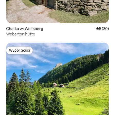
Chatka w: Wolfsberg
Średnia oce
5 (30)
Webertonihütte
Wybór gości
Wybór gości