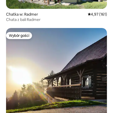
Chatka w: Radmer
Średnia ocena: 
4,97 (161)
Chata z bali Radmer
Wybór gości
Wybór gości