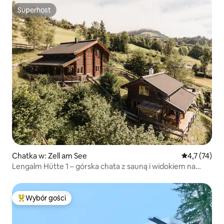
Superhost
Superhost
Chatka w: Zell am See
Średnia ocena
4,7 (74)
Lengalm Hütte 1 – górska chata z sauną i widokiem na
góry
Wybór gości
Najpopularniejsze z kategorii Wybór gości