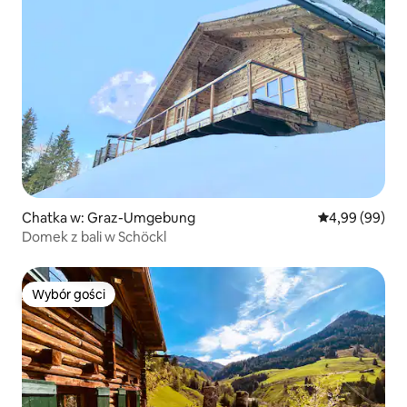
Chatka w: Graz-Umgebung
Średnia ocena:
4,99 (99)
Domek z bali w Schöckl
Wybór gości
Wybór gości