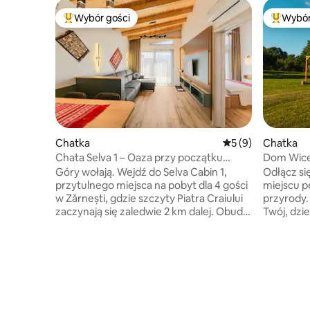
Wybór gości
Wybór
Najpopularniejsze z kategorii Wybór gości
Najpopul
Chatka
Średnia ocena: 5 na
5 (9)
Chatka
Chata Selva 1 – Oaza przy początku
Dom Wic
szlaku
Góry wołają. Wejdź do Selva Cabin 1,
Odłącz się
przytulnego miejsca na pobyt dla 4 gości
miejscu pe
w Zărnești, gdzie szczyty Piatra Craiului
przyrody.
zaczynają się zaledwie 2 km dalej. Obudź
Twój, dzie
się przy zapachu świeżego górskiego
3000 m2 s
powietrza, zaparz poranne espresso
możesz pod
i zaplanuj dzień na prywatnym tarasie
domu znaj
z widokiem na góry. Do dyspozycji gości
przestrze
jest sypialnia z łóżkiem typu King,
sypialnię 
wygodna rozkładana sofa, w pełni
wodą, w p
wyposażona kuchnia, zmywarka,
obfite pr