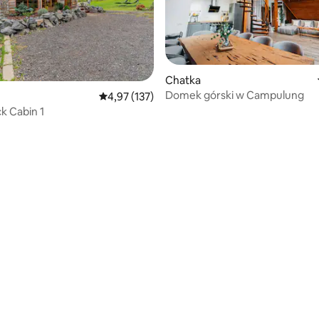
Chatka
Domek górski w Campulung
Średnia ocena: 4,97 na 5, liczba recenzji: 137
4,97 (137)
ck Cabin 1
5, liczba recenzji: 16