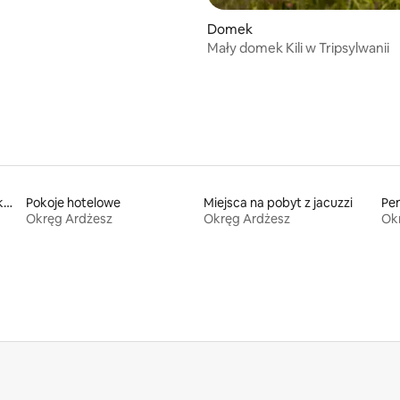
Domek
Mały domek Kili w Tripsylwanii
Miejsca na pobyt w mieszkaniach typu condo
Pokoje hotelowe
Miejsca na pobyt z jacuzzi
Pen
Okręg Ardżesz
Okręg Ardżesz
Ok