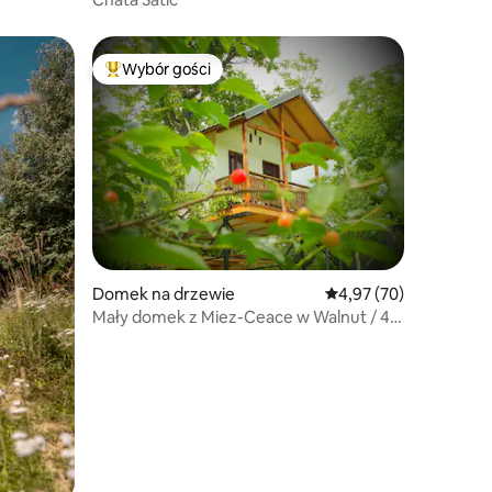
Wybór gości
Wybór gości
Najpopularniejsze z kategorii Wybór gości
Domek na drzewie
Średnia ocena: 4,97 na 
4,97 (70)
Mały domek z Miez-Ceace w Walnut / 4-
Seasons Treehouse