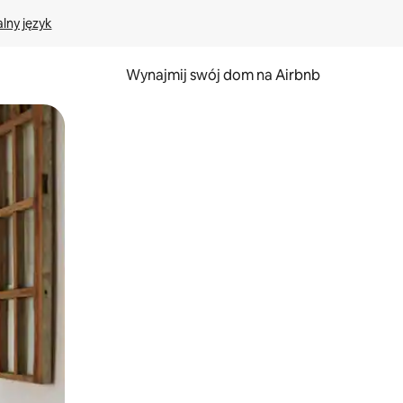
lny język
Wynajmij swój dom na Airbnb
e za pomocą gestów dotykowych lub przesuwania.