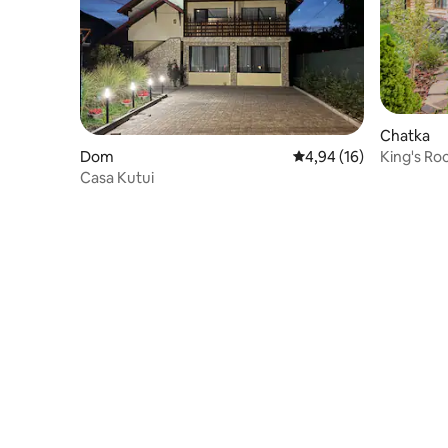
Chatka
King's Ro
Dom
Średnia ocena: 4,94 na 
4,94 (16)
Casa Kutui