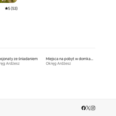
Średnia ocena: 5 na 5, liczba recenzji: 53
5 (53)
sjonaty ze śniadaniem
Miejsca na pobyt w domkach gościnnych
ręg Ardżesz
Okręg Ardżesz