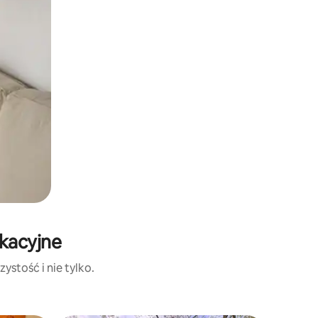
akacyjne
ystość i nie tylko.