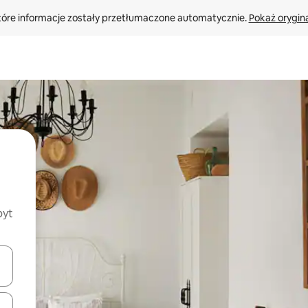
tóre informacje zostały przetłumaczone automatycznie. 
Pokaż orygina
byt
o nich za pomocą klawiszy strzałek w górę i w dół lub przeglądać j