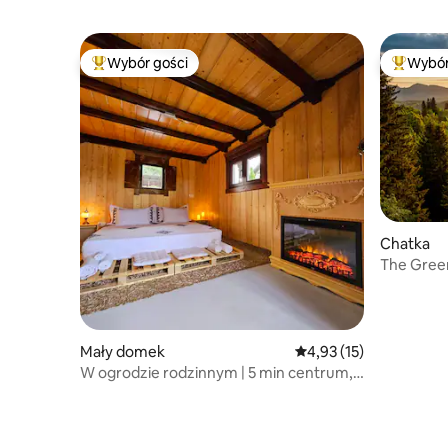
Wybór gości
Wybór
Najpopularniejsze z kategorii Wybór gości
Najpopul
Chatka
The Green
Wooden 
Mały domek
Średnia ocena: 4,93 na 
4,93 (15)
W ogrodzie rodzinnym | 5 min centrum,
Lidl, basen, jezioro