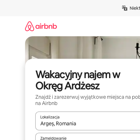
Przejdź
Niek
do
treści
Wakacyjny najem w
Okręg Ardżesz
Znajdź i zarezerwuj wyjątkowe miejsca na po
na Airbnb
Lokalizacja
Gdy wyniki będą dostępne, możesz poruszać się p
Zameldowanie