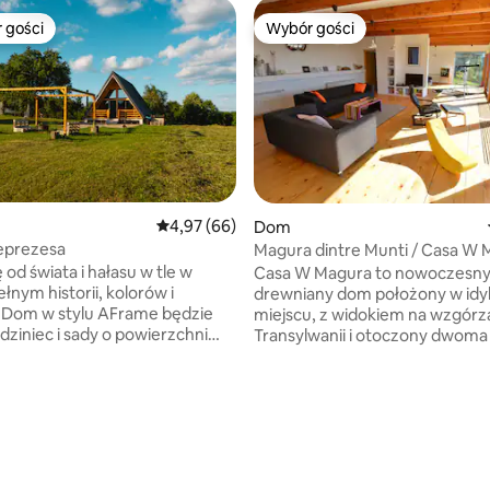
 gości
Wybór gości
arniejsze z kategorii Wybór gości
Wybór gości
 5, liczba recenzji: 9
Średnia ocena: 4,97 na 5, liczba recenzji: 66
4,97 (66)
Dom
eprezesa
Magura dintre Munti / Casa W
 od świata i hałasu w tle w
Casa W Magura to nowoczesn
łnym historii, kolorów i
drewniany dom położony w idy
 Dom w stylu AFrame będzie
miejscu, z widokiem na wzgórz
dziniec i sady o powierzchni
Transylwanii i otoczony dwom
ą tylko Twoje, a czasami
górskimi, Bucegi i Piatra Craiului. Miejs
zielić się nimi z jeleniami. W
moje położone jest w pobliżu 
duje się salon z otwartą
zamku Drakuli w Bran, licznych
nią o powierzchni 50 m2, jedną
turystycznych o różnym stopn
na piętrze, łazienkę z ciepłą
trudności. W pobliżu można ró
ełni wyposażoną kuchnię i
jeździć konno, wspinać się po s
zeszklone powierzchnie, aby
i uprawiać paralotniarstwo. Pokochasz