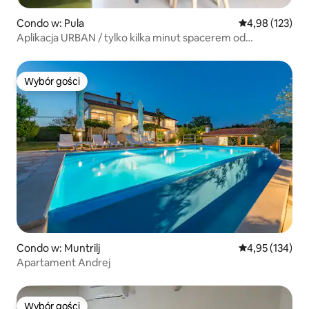
Condo w: Pula
Średnia ocena: 
4,98 (123)
Aplikacja URBAN / tylko kilka minut spacerem od
amfiteatru
Wybór gości
Wybór gości
Condo w: Muntrilj
Średnia ocena: 
4,95 (134)
Apartament Andrej
Wybór gości