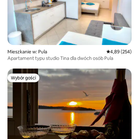
Mieszkanie w: Pula
Średnia ocena: 
4,89 (254)
Apartament typu studio Tina dla dwóch osób Pula
Wybór gości
Wybór gości