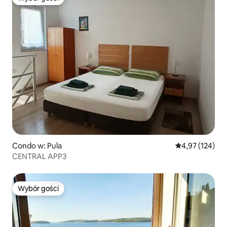
Wybór gości
Condo w: Pula
Średnia ocena: 
4,97 (124)
CENTRAL APP3
Wybór gości
Wybór gości