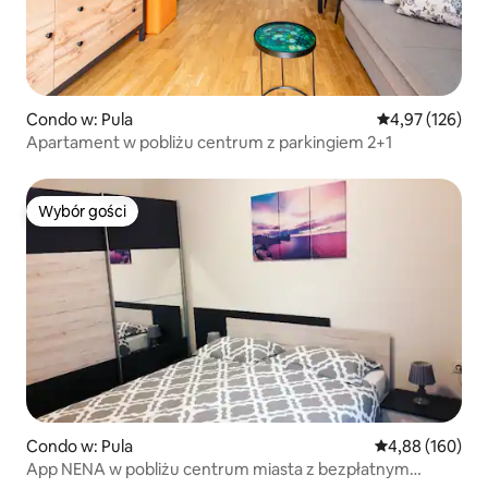
Condo w: Pula
Średnia ocena: 
4,97 (126)
Apartament w pobliżu centrum z parkingiem 2+1
Wybór gości
Wybór gości
Condo w: Pula
Średnia ocena: 
4,88 (160)
App NENA w pobliżu centrum miasta z bezpłatnym