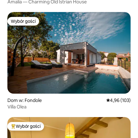
Amalia — Charming Old Istrian House
Wybór gości
Wybór gości
Dom w: Fondole
Średnia ocena: 
4,96 (103)
Villa Olea
Wybór gości
Najpopularniejsze z kategorii Wybór gości