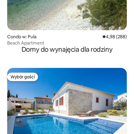
Condo w: Pula
Średnia ocena: 4
4,98 (288)
Beach Apartment
Domy do wynajęcia dla rodziny
Wybór gości
Wybór gości