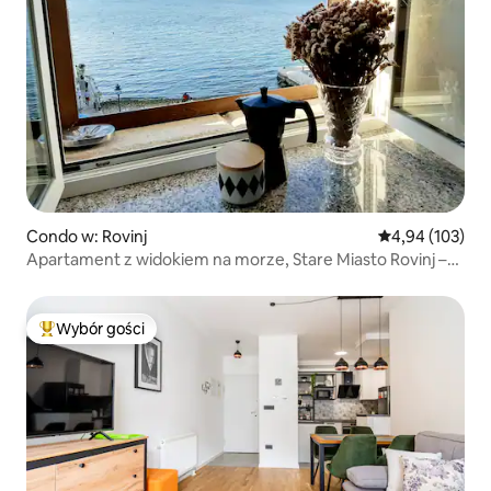
Condo w: Rovinj
Średnia ocena: 
4,94 (103)
Apartament z widokiem na morze, Stare Miasto Rovinj –
Sea Ya
Wybór gości
Najpopularniejsze z kategorii Wybór gości