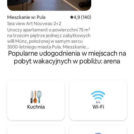
mieszkania mierzy s
a tutaj ma to kluc
jest to prawdziwy 
Mieszkanie w: Pula
Średnia ocena: 4,9 na 5, liczba 
4,9 (140)
miejscu w Puli.
Sea view Art Nouveau 2+2
Uroczy apartament o powierzchni 75 m²
na trzecim piętrze jednej z zabytkowych
willi Münz, położonej w samym sercu
3000-letniego miasta Pula. Mieszkanie
Popularne udogodnienia w miejscach na
znajduje się tuż obok amfiteatru w Puli, z
parkiem naprzeciwko, zaledwie kilka
pobyt wakacyjnych w pobliżu: arena
kroków od promenady nad morzem i 5
minut spacerem od starego miasta. W
pobliżu znajduje się dworzec kolejowy i
autobusowy, port promowy oraz liczne
atrakcje kulturalne i turystyczne. Z
balkonu roztacza się piękny widok na
port, co sprawia, że to mieszkanie jest
idealnym wyborem dla wszystkich,
Kuchnia
Wi-Fi
którzy szukają spokoju i komfortu.