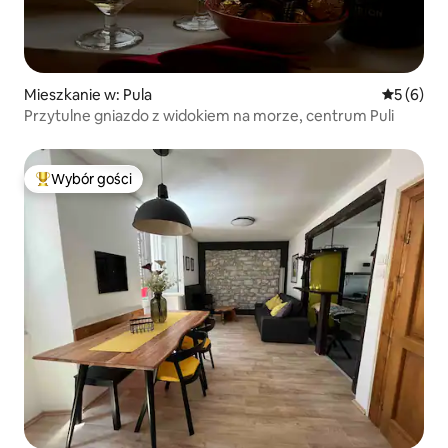
Mieszkanie w: Pula
Średnia oc
5 (6)
Przytulne gniazdo z widokiem na morze, centrum Puli
Wybór gości
Najpopularniejsze z kategorii Wybór gości