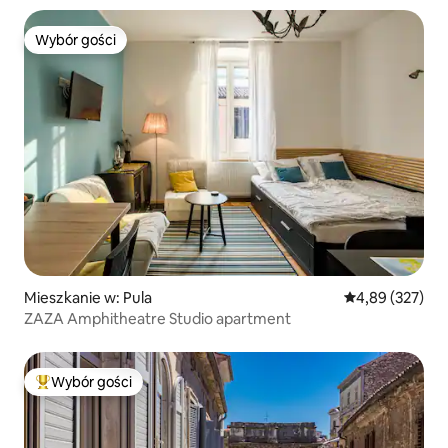
Wybór gości
Wybór gości
Mieszkanie w: Pula
Średnia ocena: 
4,89 (327)
ZAZA Amphitheatre Studio apartment
Wybór gości
Najpopularniejsze z kategorii Wybór gości