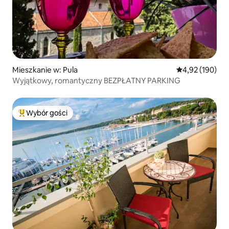
Mieszkanie w: Pula
Średnia ocena: 
4,92 (190)
Wyjątkowy, romantyczny BEZPŁATNY PARKING
Wybór gości
Najpopularniejsze z kategorii Wybór gości