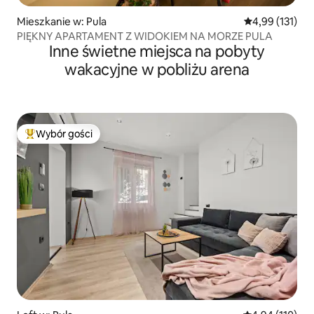
Mieszkanie w: Pula
Średnia ocena: 
4,99 (131)
PIĘKNY APARTAMENT Z WIDOKIEM NA MORZE PULA
Inne świetne miejsca na pobyty
wakacyjne w pobliżu arena
Wybór gości
Najpopularniejsze z kategorii Wybór gości