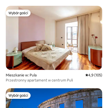
Wybór gości
Wybór gości
Mieszkanie w: Pula
Średnia ocena:
4,9 (105)
Przestronny apartament w centrum Puli
Wybór gości
Wybór gości