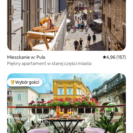
Mieszkanie w: Pula
Średnia ocena: 
4,96 (157)
Piękny apartament w starej części miasta
Wybór gości
Najpopularniejsze z kategorii Wybór gości