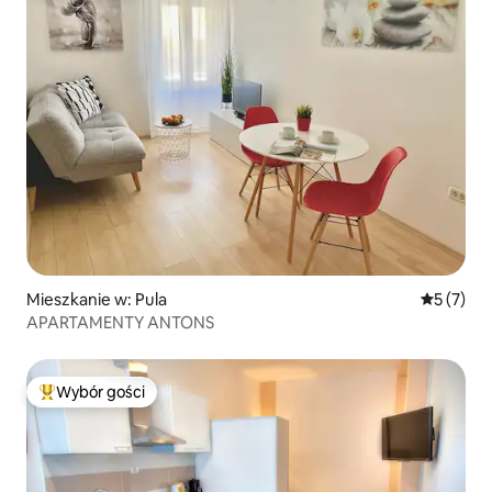
Mieszkanie w: Pula
Średnia oc
5 (7)
APARTAMENTY ANTONS
Wybór gości
Najpopularniejsze z kategorii Wybór gości