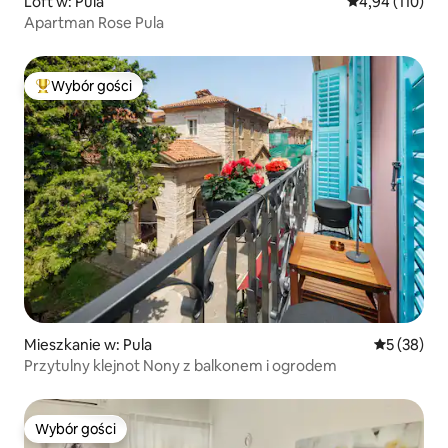
Loft w: Pula
Średnia ocena: 
4,94 (110)
Apartman Rose Pula
Wybór gości
Najpopularniejsze z kategorii Wybór gości
Mieszkanie w: Pula
Średnia oce
5 (38)
Przytulny klejnot Nony z balkonem i ogrodem
Wybór gości
Wybór gości