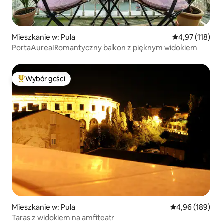
Mieszkanie w: Pula
Średnia ocena: 
4,97 (118)
PortaAurea!Romantyczny balkon z pięknym widokiem
Wybór gości
Najpopularniejsze z kategorii Wybór gości
Mieszkanie w: Pula
Średnia ocena: 
4,96 (189)
Taras z widokiem na amfiteatr