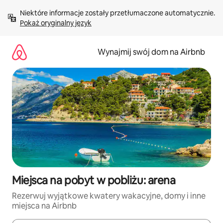
Przejdź
Niektóre informacje zostały przetłumaczone automatycznie. 
do
Pokaż oryginalny język
treści
Wynajmij swój dom na Airbnb
Miejsca na pobyt w pobliżu: arena
Rezerwuj wyjątkowe kwatery wakacyjne, domy i inne
miejsca na Airbnb