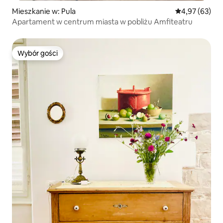
Mieszkanie w: Pula
Średnia ocena:
4,97 (63)
Apartament w centrum miasta w pobliżu Amfiteatru
Wybór gości
Wybór gości