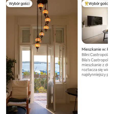
Wybór gości
Wybór gości
Wybór gości
Najpopularniejsze
Mieszkanie w: Pul
Bilini Castropola – 
Bila's Castropola t
mieszkanie z duży
roztacza się wido
najsłynniejszy punk
cichy zakątek i p
od domu” pośród z
Apartament oferu
potrzebujesz do 
w centrum Puli. Mieszkanie jest
klimatyzowane, w
i ma dźwiękoszcz
z podwójnymi szyb