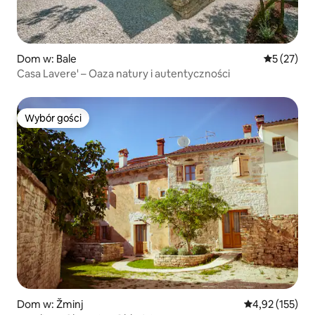
Dom w: Bale
Średnia oce
5 (27)
Casa Lavere' – Oaza natury i autentyczności
Wybór gości
Wybór gości
Dom w: Žminj
Średnia ocena: 
4,92 (155)