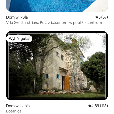
Dom w: Pula
Średnia oce
5 (57)
Villa Grotta istriana Pula z basenem, w pobliżu centrum
Wybór gości
Wybór gości
Dom w: Labin
Średnia ocena: 
4,89 (118)
Botanica