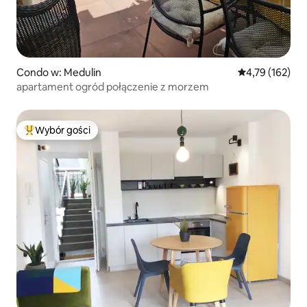
Condo w: Medulin
Średnia ocena: 
4,79 (162)
apartament ogród połączenie z morzem
Wybór gości
Najpopularniejsze z kategorii Wybór gości