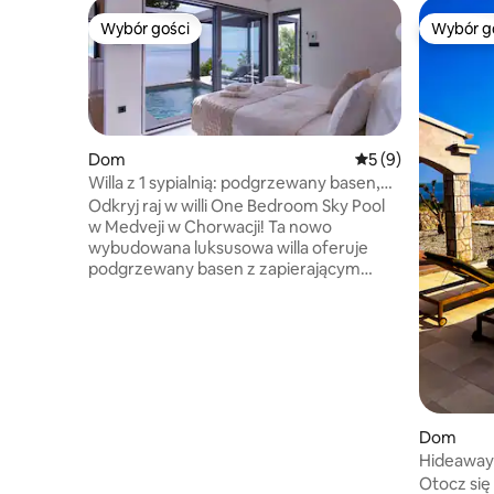
Wybór gości
Wybór g
Wybór gości
Wybór g
Dom
Średnia ocena: 5 na
5 (9)
Willa z 1 sypialnią: podgrzewany basen,
jacuzzi i sauna
Odkryj raj w willi One Bedroom Sky Pool
w Medveji w Chorwacji! Ta nowo
wybudowana luksusowa willa oferuje
podgrzewany basen z zapierającym
dech w piersiach widokiem na morze.
Zrelaksuj się w wannie z hydromasażem,
saunie i zjedz coś na świeżym powietrzu
na dużym tarasie. Wewnątrz znajduje się
w pełni wyposażona kuchnia, przytulny
salon z 65-calowym telewizorem HD
oraz elegancka sypialnia z bezpośrednim
dostępem do basenu z tarasem. Każda
Dom
chwila obiecuje spokój i niezapomniane
Hideaway 
wspomnienia. Zarezerwuj teraz, by
Private P
Otocz si