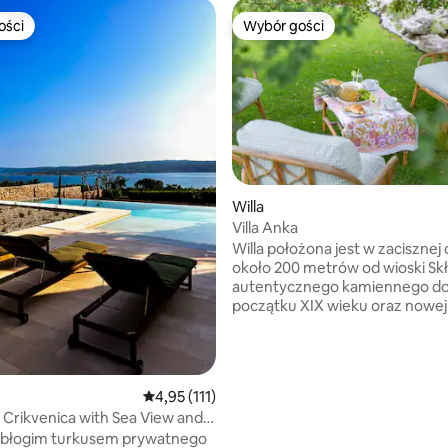
ości
Wybór gości
ości
Wybór gości
 5, liczba recenzji: 9
Willa
Villa Anka
Willa położona jest w zacisznej 
około 200 metrów od wioski Skł
autentycznego kamiennego d
początku XIX wieku oraz nowej 
której dominują duże szklane
powierzchnie łączące wnętrze
jego zewnętrzną częścią. W sta
domu znajduje się sypialnia, a 
Średnia ocena: 4,95 na 5, liczba recenzji: 111
4,95 (111)
część dzienna z kuchnią i dużą 
Crikvenica with Sea View and
Okolica domu ma 1000 m2. Na 
ool
ę błogim turkusem prywatnego
posiadłości znajduje się osiem