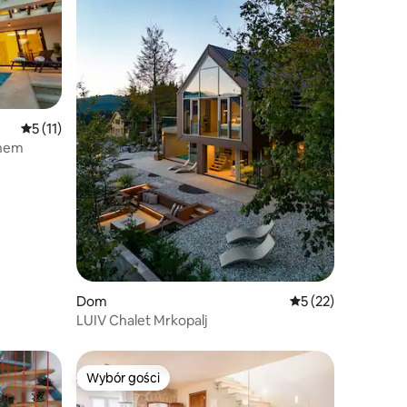
Średnia ocena: 5 na 5, liczba recenzji: 11
5 (11)
enem
Dom
Średnia ocena: 5 na
5 (22)
LUIV Chalet Mrkopalj
Wybór gości
Wybór gości