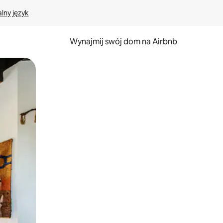
lny język
Wynajmij swój dom na Airbnb
e za pomocą gestów dotykowych lub przesuwania.