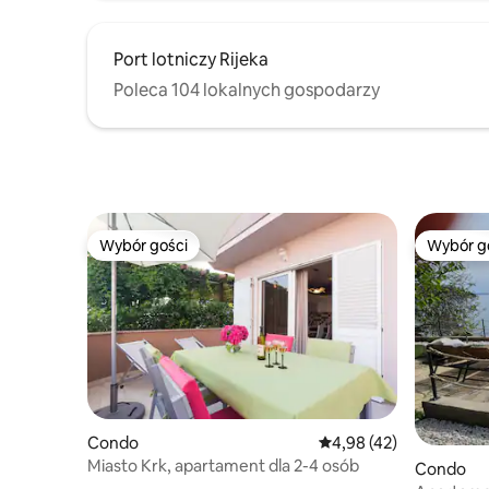
Port lotniczy Rijeka
Poleca 104 lokalnych gospodarzy
Wybór gości
Wybór g
Wybór gości
Wybór g
Condo
Średnia ocena: 4,98 na 
4,98 (42)
Miasto Krk, apartament dla 2-4 osób
Condo