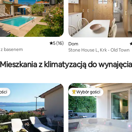
Średnia ocena: 5 na 5, liczba recenzji: 16
5 (16)
Dom
Ś
ia z basenem
Stone House L, Krk - Old Town
5, liczba recenzji: 29
Mieszkania z klimatyzacją do wynajęci
ości
Wybór gości
ości
Najpopularniejsze z kategorii 