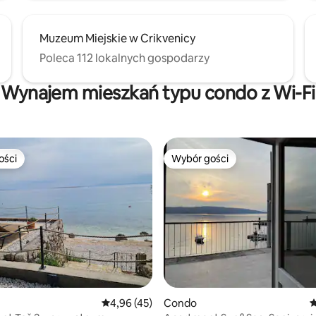
Muzeum Miejskie w Crikvenicy
Poleca 112 lokalnych gospodarzy
Wynajem mieszkań typu condo z Wi-Fi
ości
Wybór gości
ości
Wybór gości
5, liczba recenzji: 42
Średnia ocena: 4,96 na 5, liczba recenzji: 45
4,96 (45)
Condo
Ś