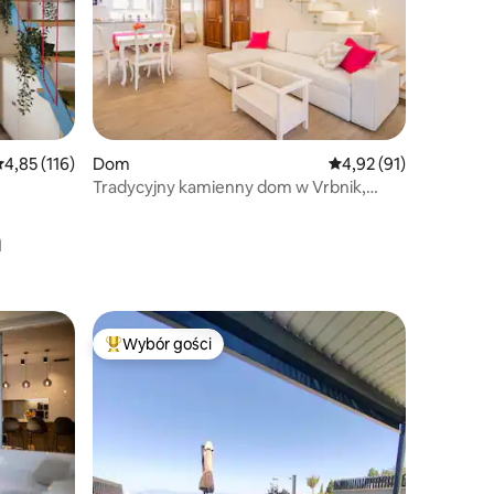
rednia ocena: 4,85 na 5, liczba recenzji: 116
4,85 (116)
Dom
Średnia ocena: 4,92 na 
4,92 (91)
Tradycyjny kamienny dom w Vrbnik,
wyspa Krk
a
Wybór gości
Wybór gości
Najpopularniejsze z kategorii Wybór gości