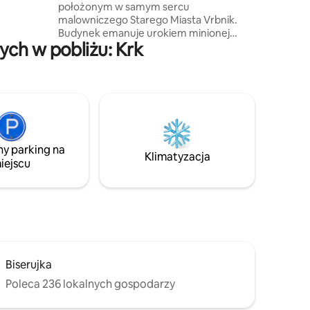
położonym w samym sercu
niają
malowniczego Starego Miasta Vrbnik.
pozycji
Budynek emanuje urokiem minionej
wymi
ch w pobliżu: Krk
epoki, zapraszając do zanurzenia się
w atmosferze historii i elegancji. To nie
tylko miejsce na pobyt, to także
muzeum, umeblowane starannie
odrestaurowanymi przedmiotami
z przeszłości. Każdy przedmiot
opowiada własną historię, dodając
wyjątkowego charakteru. Daj się
ny parking na
oczarować wyjątkowemu połączeniu
Klimatyzacja
iejscu
historii i nowoczesnego komfortu oraz
niezapomnianemu pobytowi w tym
zachwycającym miejscu.
Biserujka
Poleca 236 lokalnych gospodarzy