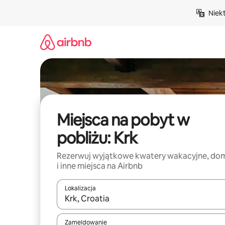
Przejdź
Niek
do
treści
Miejsca na pobyt w
pobliżu: Krk
Rezerwuj wyjątkowe kwatery wakacyjne, do
i inne miejsca na Airbnb
Lokalizacja
Gdy wyniki będą dostępne, możesz poruszać się p
Zameldowanie