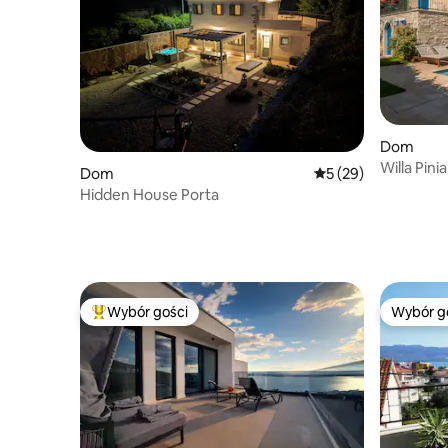
Dom
Willa Pin
Dom
Średnia ocena: 5 na 
5 (29)
Hidden House Porta
Wybór gości
Wybór g
Najpopularniejsze z kategorii Wybór gości
Wybór g