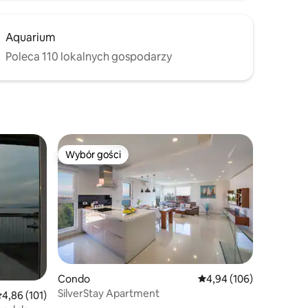
Aquarium
Poleca 110 lokalnych gospodarzy
Wybór gości
Wybór gości
Condo
Średnia ocena: 4,94 na 5
4,94 (106)
SilverStay Apartment
rednia ocena: 4,86 na 5, liczba recenzji: 101
4,86 (101)