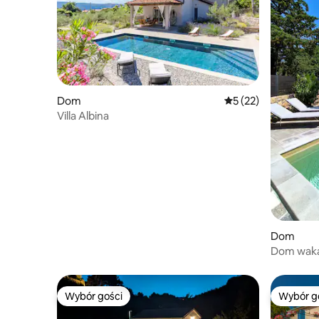
Dom
Średnia ocena: 5 na 
5 (22)
Villa Albina
Dom
Dom waka
basen, 70
Wybór gości
Wybór g
Wybór gości
Wybór g