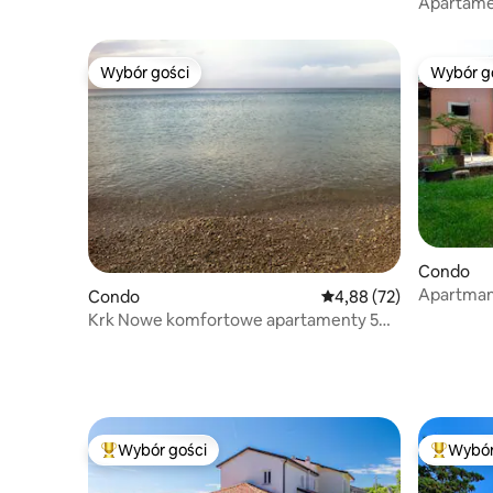
Apartame
ogrodem 
Wybór gości
Wybór g
Wybór gości
Wybór g
Condo
Apartman 
Condo
Średnia ocena: 4,88 na 
4,88 (72)
Krk Nowe komfortowe apartamenty 5
minut od plaży
Wybór gości
Wybór
Najpopularniejsze z kategorii Wybór gości
Najpopul