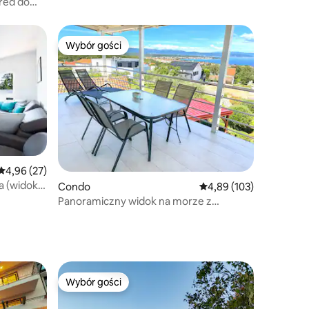
red do
Wybór gości
Wybór gości
Wybór gości
Średnia ocena: 4,96 na 5, liczba recenzji: 27
4,96 (27)
ea (widok
Condo
Średnia ocena: 4,89 na 5
4,89 (103)
Panoramiczny widok na morze z
prywatnego tarasu - Malinska
Wybór gości
Wybór gości