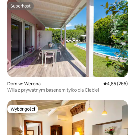
Superhost
Superhost
Dom w: Werona
Średnia ocena: 
4,85 (266)
Willa z prywatnym basenem tylko dla Ciebie!
Wybór gości
Wybór gości