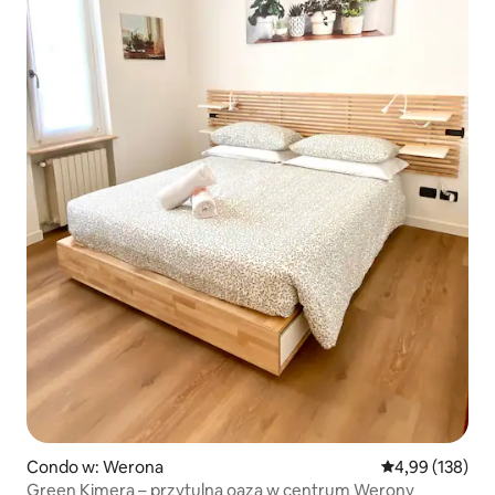
Condo w: Werona
Średnia ocena: 
4,99 (138)
Green Kimera – przytulna oaza w centrum Werony