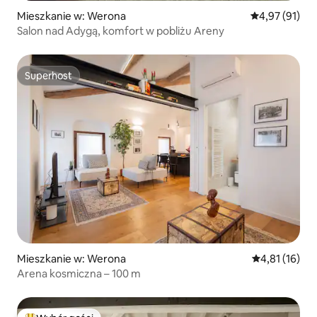
Mieszkanie w: Werona
Średnia ocena:
4,97 (91)
Salon nad Adygą, komfort w pobliżu Areny
Superhost
Superhost
Mieszkanie w: Werona
Średnia ocena:
4,81 (16)
Arena kosmiczna – 100 m