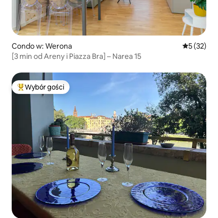
Condo w: Werona
Średnia oce
5 (32)
[3 min od Areny i Piazza Bra] – Narea 15
Wybór gości
Najpopularniejsze z kategorii Wybór gości