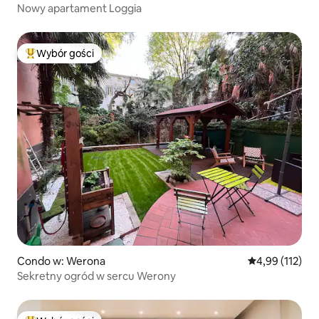
Nowy apartament Loggia
Wybór gości
Najpopularniejsze z kategorii Wybór gości
Condo w: Werona
Średnia ocena: 
4,99 (112)
Sekretny ogród w sercu Werony