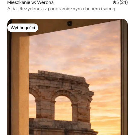
Mieszkanie w: Werona
Średnia oce
5 (24)
Aida | Rezydencja z panoramicznym dachem i sauną
Wybór gości
Wybór gości