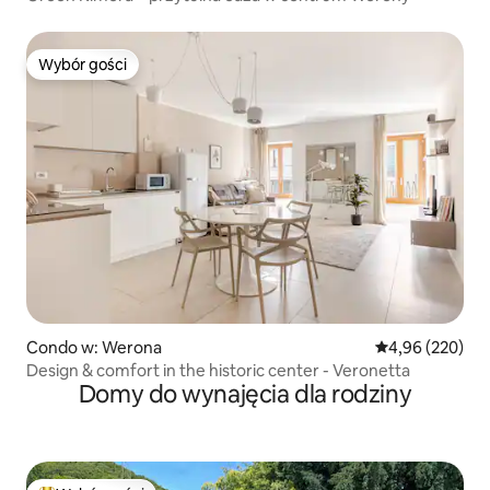
Wybór gości
Wybór gości
Condo w: Werona
Średnia ocena: 
4,96 (220)
Design & comfort in the historic center - Veronetta
Domy do wynajęcia dla rodziny