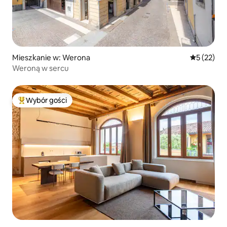
Mieszkanie w: Werona
Średnia oce
5 (22)
Weroną w sercu
Wybór gości
Najpopularniejsze z kategorii Wybór gości