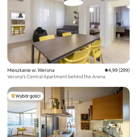
Mieszkanie w: Werona
Średnia ocena: 4
4,99 (299)
Verona's Central Apartment behind the Arena
Wybór gości
Najpopularniejsze z kategorii Wybór gości