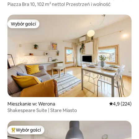
Piazza Bra 10, 102 m² netto! Przestrzeń i wolność
Wybór gości
Wybór gości
Mieszkanie w: Werona
Średnia ocena:
4,9 (224)
Shakespeare Suite | Stare Miasto
Wybór gości
Najpopularniejsze z kategorii Wybór gości