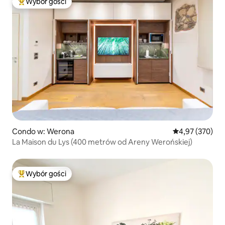
Wybór gości
Najpopularniejsze z kategorii Wybór gości
Condo w: Werona
Średnia ocena: 
4,97 (370)
La Maison du Lys (400 metrów od Areny Werońskiej)
Wybór gości
Najpopularniejsze z kategorii Wybór gości