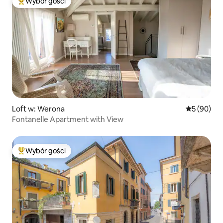
Wybór gości
Najpopularniejsze z kategorii Wybór gości
Loft w: Werona
Średnia oce
5 (90)
Fontanelle Apartment with View
Wybór gości
Najpopularniejsze z kategorii Wybór gości