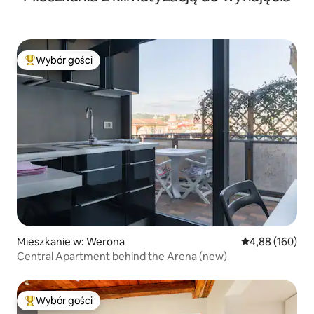
Wybór gości
Najpopularniejsze z kategorii Wybór gości
Mieszkanie w: Werona
Średnia ocena: 
4,88 (160)
Central Apartment behind the Arena (new)
Wybór gości
Najpopularniejsze z kategorii Wybór gości