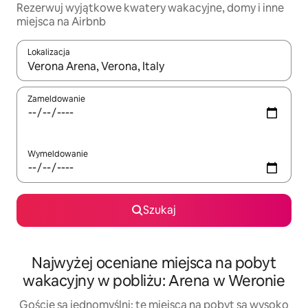
Rezerwuj wyjątkowe kwatery wakacyjne, domy i inne
miejsca na Airbnb
Lokalizacja
Gdy wyniki będą dostępne, możesz poruszać się po nich za pom
Zameldowanie
Wymeldowanie
Szukaj
Najwyżej oceniane miejsca na pobyt
wakacyjny w pobliżu: Arena w Weronie
Goście są jednomyślni: te miejsca na pobyt są wysoko