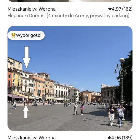
Mieszkanie w: Werona
Średnia ocena: 
4,97 (162)
Elegancki Domus: [4 minuty do Areny, prywatny parking]
Wybór gości
Najpopularniejsze z kategorii Wybór gości
Mieszkanie w: Werona
Średnia ocena: 
4,96 (189)