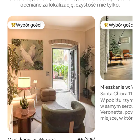
oceniane za lokalizację, czystość i nie tylko.
Wybór gości
Wybór gości
Najpopularniejsze z kategorii Wybór gości
Najpopularniejsze
Mieszkanie w: We
Santa Chiara 11 –
W pobliżu rzymski
w samym sercu za
Veronetta, powst
miejsce, w którym
starannie przemyś
część dzienna z w
kuchnią, która słu
Mieszkanie w: Werona
Średnia ocena: 5 na 5, liczba 
5 (226)