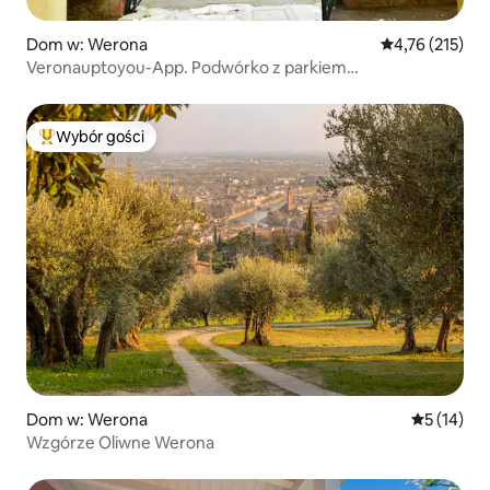
Dom w: Werona
Średnia ocena: 
4,76 (215)
Veronauptoyou-App. Podwórko z parkiem
samochodowym/rowerowym
Wybór gości
Najpopularniejsze z kategorii Wybór gości
Dom w: Werona
Średnia oce
5 (14)
Wzgórze Oliwne Werona