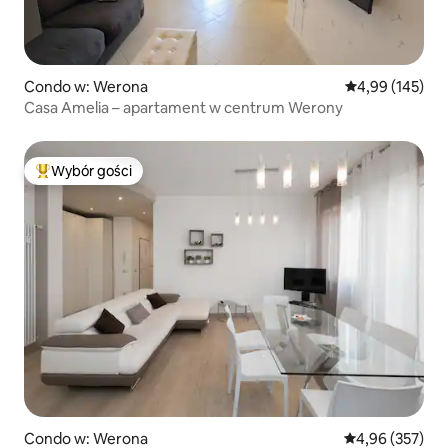
Condo w: Werona
Średnia ocena: 
4,99 (145)
Casa Amelia – apartament w centrum Werony
Wybór gości
Najpopularniejsze z kategorii Wybór gości
Condo w: Werona
Średnia ocena: 
4,96 (357)