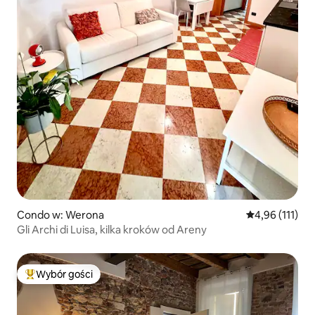
Condo w: Werona
Średnia ocena: 
4,96 (111)
Gli Archi di Luisa, kilka kroków od Areny
Wybór gości
Najpopularniejsze z kategorii Wybór gości