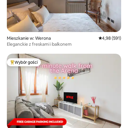
Mieszkanie w: Werona
Średnia ocena: 
4,98 (591)
Eleganckie z freskami i balkonem
Wybór gości
Najpopularniejsze z kategorii Wybór gości