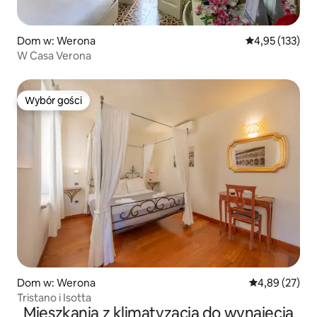
Dom w: Werona
Średnia ocena: 
4,95 (133)
W Casa Verona
Wybór gości
Wybór gości
Dom w: Werona
Średnia ocena:
4,89 (27)
Tristano i Isotta
Mieszkania z klimatyzacją do wynajęcia