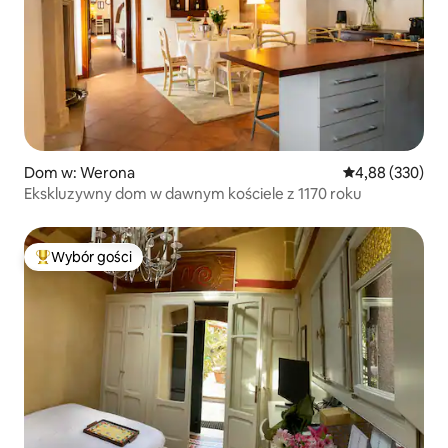
Dom w: Werona
Średnia ocena: 
4,88 (330)
Ekskluzywny dom w dawnym kościele z 1170 roku
Wybór gości
Najpopularniejsze z kategorii Wybór gości