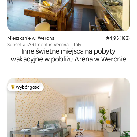
Mieszkanie w: Werona
Średnia ocena: 
4,95 (183)
Sunset apARTment in Verona - Italy
Inne świetne miejsca na pobyty
wakacyjne w pobliżu Arena w Weronie
Wybór gości
Najpopularniejsze z kategorii Wybór gości