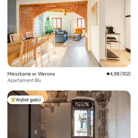
Mieszkanie w: Werona
Średnia ocena: 
4,98 (102)
Apartament Blu
Wybór gości
Najpopularniejsze z kategorii Wybór gości