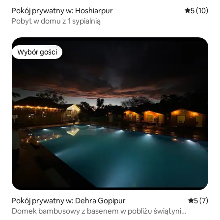
Pokój prywatny w: Hoshiarpur
Średnia oce
5 (10)
Pobyt w domu z 1 sypialnią
Wybór gości
Wybór gości
Pokój prywatny w: Dehra Gopipur
Średnia oc
5 (7)
Domek bambusowy z basenem w pobliżu świątyni