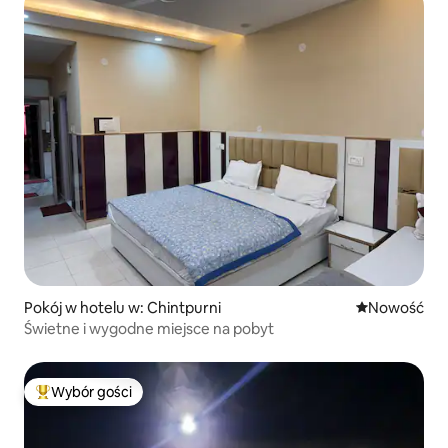
Pokój w hotelu w: Chintpurni
Nowe miejsc
Nowość
Świetne i wygodne miejsce na pobyt
Wybór gości
Najpopularniejsze z kategorii Wybór gości