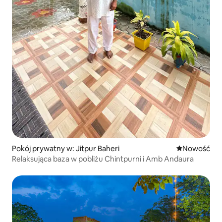
Pokój prywatny w: Jitpur Baheri
Nowe miejsc
Nowość
Relaksująca baza w pobliżu Chintpurni i Amb Andaura