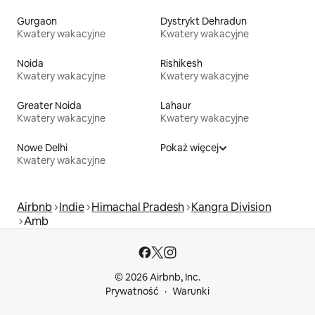
Gurgaon
Dystrykt Dehradun
Kwatery wakacyjne
Kwatery wakacyjne
Noida
Rishikesh
Kwatery wakacyjne
Kwatery wakacyjne
Greater Noida
Lahaur
Kwatery wakacyjne
Kwatery wakacyjne
Nowe Delhi
Pokaż więcej
Kwatery wakacyjne
Airbnb
Indie
Himachal Pradesh
Kangra Division
Amb
© 2026 Airbnb, Inc.
Prywatność
Warunki