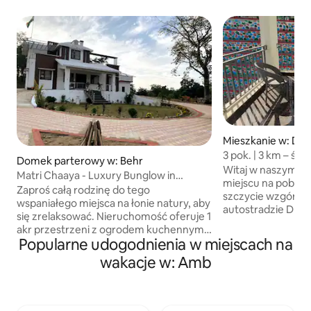
Mieszkanie w: Dh
3 pok. | 3 km – św
Domek parterowy w: Behr
| Widok na wzgór
Witaj w naszym w
Matri Chaaya - Luxury Bunglow in
miejscu na pobyt z
beautiful Village
Zaproś całą rodzinę do tego
szczycie wzgórza 
wspaniałego miejsca na łonie natury, aby
autostradzie Dha
się zrelaksować. Nieruchomość oferuje 1
(NH 503), położon
akr przestrzeni z ogrodem kuchennym,
świątyni Mata Chi
Popularne udogodnienia w miejscach na
Machaan, aby cieszyć się
dom położony na 3
zachodem/wschodem słońca,
wakacje w: Amb
spokojnymi widok
zaprezentować życie w wiosce,
powietrzem, jest i
bezchmurne niebo, obserwować
poszukujących sp
gwiazdy, cieszyć się ogniskiem i wieloma
wypoczynku. Przes
innymi udogodnieniami. Obiekt oferuje