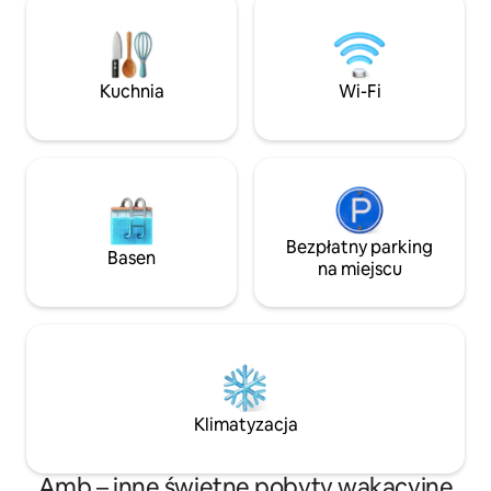
przytulna część d
wszystkie podstawowe udogodnienia,
wyposażona kuchnia
takie jak telewizor, gejzer, klimatyzacja,
idealne miejsce z
żelazko ze stojakiem, kuchnia ze
wizyty, jak i na dł
sztućcami i podstawowymi
pobyty. Rozkoszuj 
Kuchnia
Wi-Fi
udogodnieniami do gotowania itp.
duchową atmosfe
Spacer do lokalnych pól, takich jak
pszenica, cukierniki, przeprawy przez
rzekę, świątynie i życie w wiosce, które
jest czyste i trudno dostrzec w życiu
miasta.
Bezpłatny parking
Basen
na miejscu
Klimatyzacja
Amb – inne świetne pobyty wakacyjne