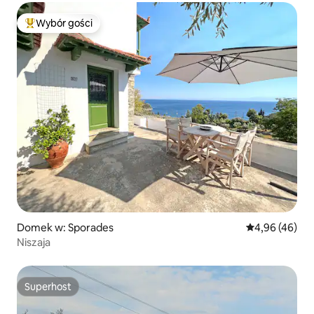
Wybór gości
Najpopularniejsze z kategorii Wybór gości
Domek w: Sporades
Średnia ocena:
4,96 (46)
Niszaja
Superhost
Superhost