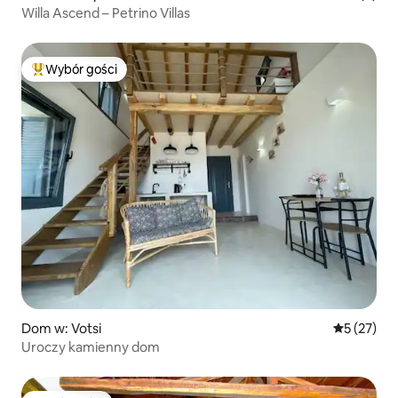
Willa Ascend – Petrino Villas
Wybór gości
Najpopularniejsze z kategorii Wybór gości
Dom w: Votsi
Średnia oce
5 (27)
Uroczy kamienny dom