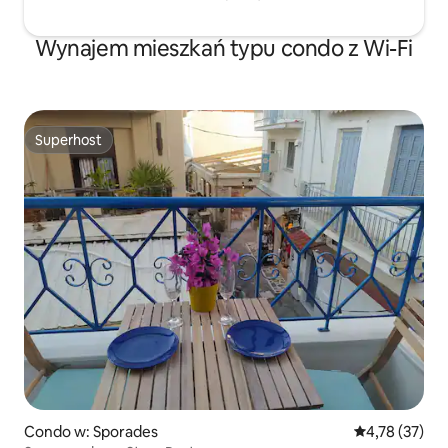
Wynajem mieszkań typu condo z Wi-Fi
Superhost
Superhost
Condo w: Sporades
Średnia ocena:
4,78 (37)