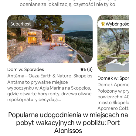
oceniane za lokalizację, czystość i nie tylko.
Superhost
Wybór gości
Superhost
Najpopularniejsze
Dom w: Sporades
Średnia ocena: 5 na 5, liczb
5 (3)
Antāma – Oaza Earth & Nature, Skopelos
Domek w: Sporad
Antāma to prywatne miejsce
Domek Apomero – 
wypoczynku w Agia Marina na Skopelos,
Położony w prywa
gdzie otwarte horyzonty, drzewa oliwne
powierzchni 4000
i spokój natury decydują
miasto Skopelos i 
o doświadczeniu. Zaprojektowany
Apomero Cottage 
z myślą o prostocie i elegancji, wtapia się
Popularne udogodnienia w miejscach na
odosobnienie zale
w otoczenie z niezakłóconym widokiem
spacerem od mias
pobyt wakacyjnych w pobliżu: Port
na morze i wzgórza. Spędzaj dni przy
w okresie zbiorów
prywatnym basenie, rozkoszując się
Alonissos
tradycyjną grecką
słońcem i spokojem, lub ciesz się