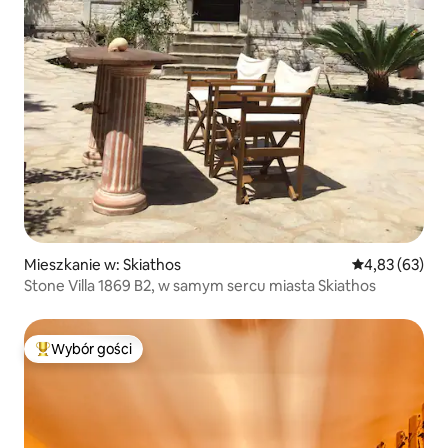
Mieszkanie w: Skiathos
Średnia ocena:
4,83 (63)
Stone Villa 1869 B2, w samym sercu miasta Skiathos
Wybór gości
Najpopularniejsze z kategorii Wybór gości