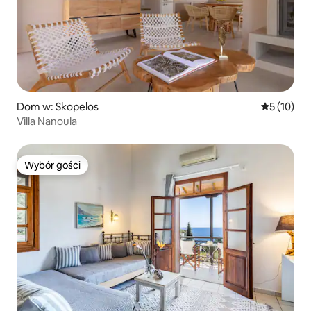
Dom w: Skopelos
Średnia oce
5 (10)
Villa Nanoula
Wybór gości
Wybór gości