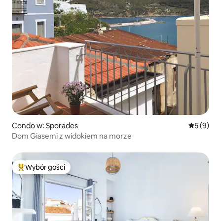
Condo w: Sporades
Średnia oc
5 (9)
Dom Giasemi z widokiem na morze
Wybór gości
Najpopularniejsze z kategorii Wybór gości