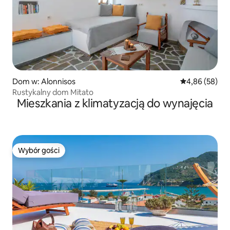
Dom w: Alonnisos
Średnia ocena:
4,86 (58)
Rustykalny dom Mitato
Mieszkania z klimatyzacją do wynajęcia
Wybór gości
Wybór gości