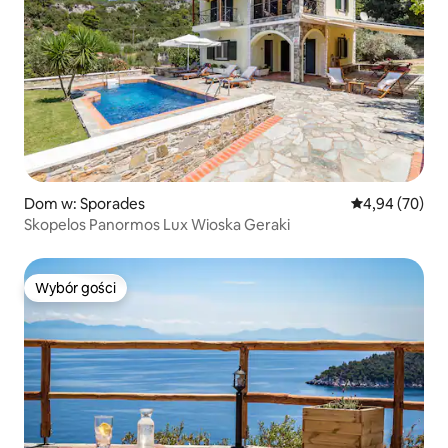
Dom w: Sporades
Średnia ocena:
4,94 (70)
Skopelos Panormos Lux Wioska Geraki
Wybór gości
Wybór gości