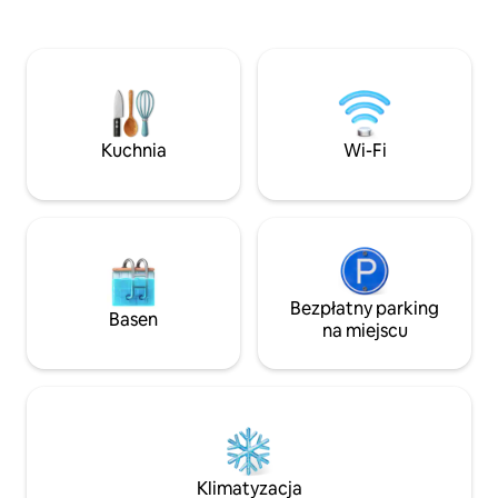
nowoczesnym komf
chwilami, gdy światło zmienia się
dwóch budynków: j
w krajobrazie. To miejsce zachęca do
łazienką, a drugie
oderwania się od codziennego tempa
łazienką i osłonię
i powrotu do tego, co ważne –
kuchnią i jadalnią
odpoczynku, natury i ciszy.
warzywny to równi
Kuchnia
Wi-Fi
Bezpłatny parking
Basen
na miejscu
Klimatyzacja