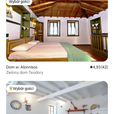
Wybór gości
Wybór gości
Dom w: Alonnisos
Średnia ocena:
4,93 (42)
Zielony dom Teodory
Wybór gości
Najpopularniejsze z kategorii Wybór gości