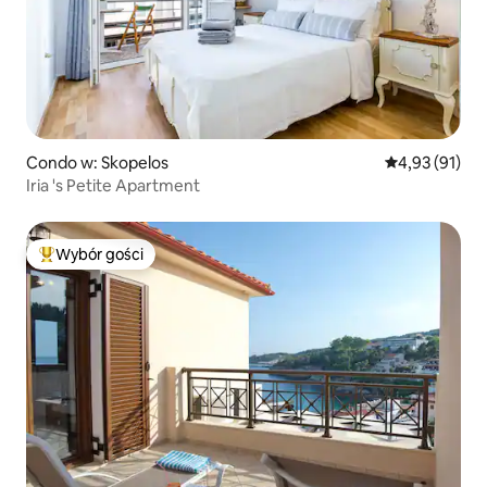
Condo w: Skopelos
Średnia ocena:
4,93 (91)
Iria 's Petite Apartment
Wybór gości
Najpopularniejsze z kategorii Wybór gości