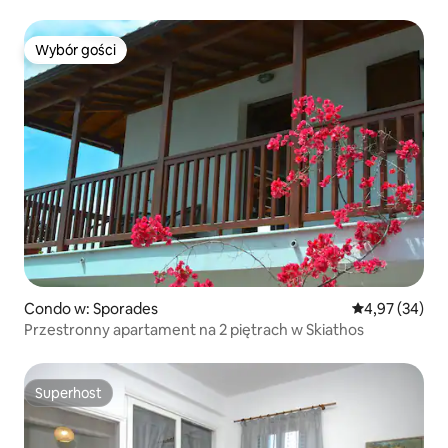
Wybór gości
Wybór gości
Condo w: Sporades
Średnia ocena:
4,97 (34)
Przestronny apartament na 2 piętrach w Skiathos
Superhost
Superhost