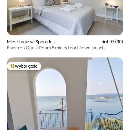
Mieszkanie w: Sporades
Średnia ocena:
4,97 (30)
Enastron Guest Room 5 min od port-town-beach
Wybór gości
Najpopularniejsze z kategorii Wybór gości