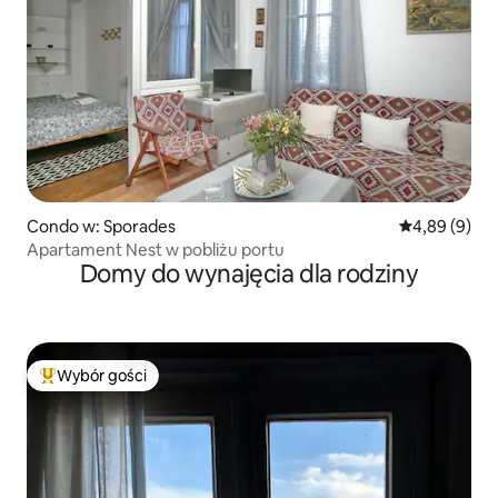
Condo w: Sporades
Średnia ocena
4,89 (9)
Apartament Nest w pobliżu portu
Domy do wynajęcia dla rodziny
Wybór gości
Najpopularniejsze z kategorii Wybór gości