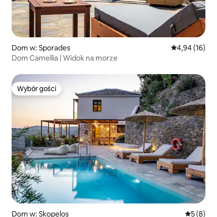
Dom w: Sporades
Średnia ocena:
4,94 (16)
Dom Camellia | Widok na morze
Wybór gości
Wybór gości
Dom w: Skopelos
Średnia oc
5 (8)