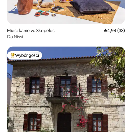
Mieszkanie w: Skopelos
Średnia ocena:
4,94 (33)
Do Nissi
Wybór gości
Najpopularniejsze z kategorii Wybór gości