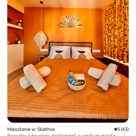
Mieszkanie w: Skiathos
Średnia oce
5 (43)
Prywatny luksusowy apartament w centrum miasta