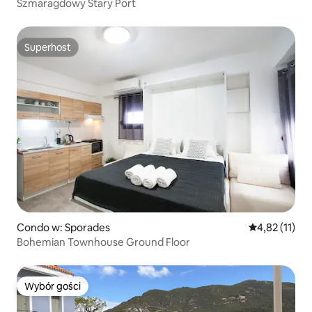
Szmaragdowy Stary Port
Superhost
Superhost
Condo w: Sporades
Średnia ocena:
4,82 (11)
Bohemian Townhouse Ground Floor
Wybór gości
Wybór gości