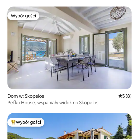
Wybór gości
Wybór gości
Dom w: Skopelos
Średnia oc
5 (8)
Pefko House, wspaniały widok na Skopelos
Wybór gości
Najpopularniejsze z kategorii Wybór gości