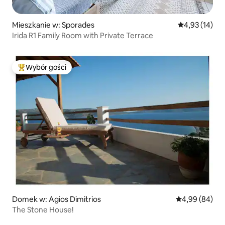
Mieszkanie w: Sporades
Średnia ocena:
4,93 (14)
Irida R1 Family Room with Private Terrace
Wybór gości
Najpopularniejsze z kategorii Wybór gości
Domek w: Agios Dimitrios
Średnia ocena:
4,99 (84)
The Stone House!