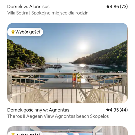
Domek w: Alonnisos
Średnia ocena:
4,86 (73)
Villa Sotira | Spokojne miejsce dla rodzin
Wybór gości
Najpopularniejsze z kategorii Wybór gości
Domek gościnny w: Agnontas
Średnia ocena:
4,95 (44)
Theros II Aegean View Agnontas beach Skopelos