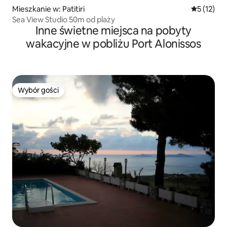
Mieszkanie w: Patitiri
Średnia oce
5 (12)
Sea View Studio 50m od plaży
Inne świetne miejsca na pobyty
wakacyjne w pobliżu Port Alonissos
Wybór gości
Wybór gości