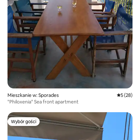
Mieszkanie w: Sporades
Średnia oce
5 (28)
"Philoxenia" Sea front apartment
Wybór gości
Wybór gości