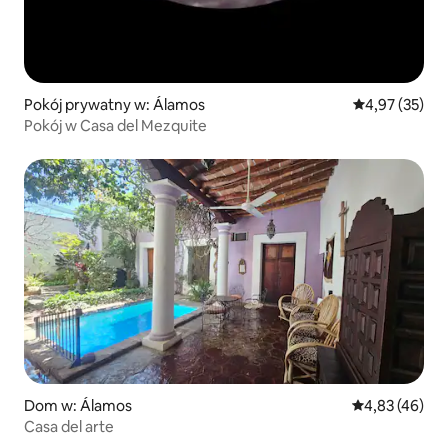
Pokój prywatny w: Álamos
Średnia ocena:
4,97 (35)
Pokój w Casa del Mezquite
Dom w: Álamos
Średnia ocena:
4,83 (46)
Casa del arte