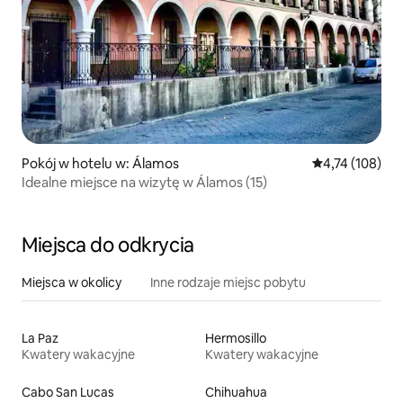
Pokój w hotelu w: Álamos
Średnia ocena: 
4,74 (108)
Idealne miejsce na wizytę w Álamos (15)
Miejsca do odkrycia
Miejsca w okolicy
Inne rodzaje miejsc pobytu
La Paz
Hermosillo
Kwatery wakacyjne
Kwatery wakacyjne
Cabo San Lucas
Chihuahua