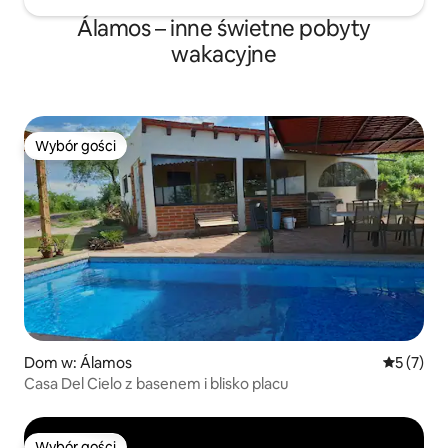
Álamos – inne świetne pobyty
wakacyjne
Wybór gości
Wybór gości
Dom w: Álamos
Średnia oc
5 (7)
Casa Del Cielo z basenem i blisko placu
Wybór gości