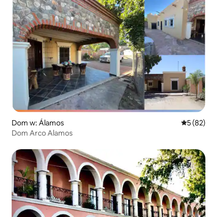
Dom w: Álamos
Średnia oce
5 (82)
Dom Arco Alamos