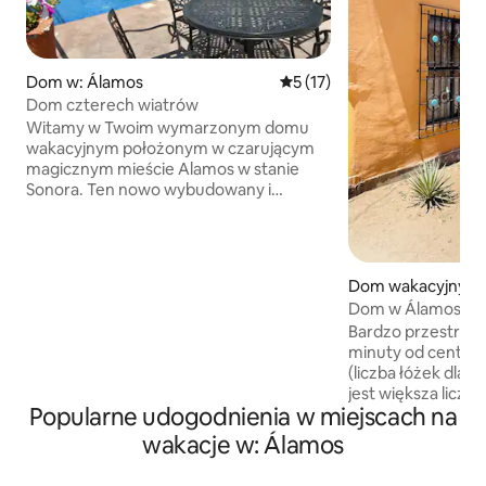
Dom w: Álamos
Średnia ocena: 5 na 5, liczba
5 (17)
Dom czterech wiatrów
Witamy w Twoim wymarzonym domu
wakacyjnym położonym w czarującym
magicznym mieście Alamos w stanie
Sonora. Ten nowo wybudowany i
nowoczesny dom oferuje opcjonalnie
podgrzewany (za dodatkową opłatą)
basen i 1800 stóp kwadratowych
luksusowej przestrzeni mieszkalnej,
Dom wakacyjny w
która jest w pełni zaopatrzona we
Dom w Álamos Son
wszystko, czego potrzebujesz, aby Twój
samochodem od 
Bardzo przestronn
pobyt był wygodny i niezapomniany.
minuty od centrum Alamo
Basen może być podgrzewany za
(liczba łóżek dla 
dodatkową opłatą w wysokości 30 USD
jest większa liczb
dziennie, należy o to poprosić z 2-
Popularne udogodnienia w miejscach na
naliczona dodatko
dniowym wyprzedzeniem.
Pomieszczenia chłodnicze 
wakacje w: Álamos
kuchnia Salon i wolna przestrzeń z
dodatkowym materace