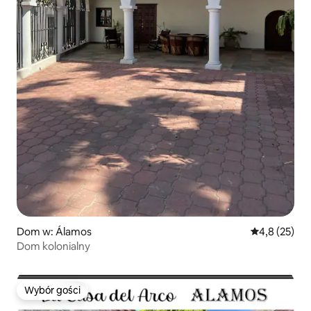
Dom w: Álamos
Średnia ocena
4,8 (25)
Dom kolonialny
Wybór gości
Wybór gości