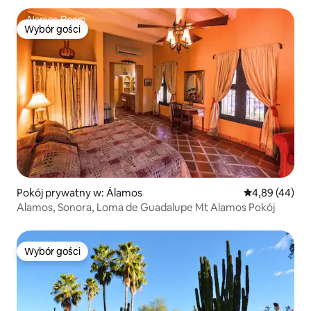
Wybór gości
Wybór gości
Pokój prywatny w: Álamos
Średnia ocena:
4,89 (44)
Alamos, Sonora, Loma de Guadalupe Mt Alamos Pokój
Wybór gości
Wybór gości