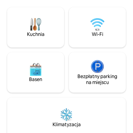
miejsce do grillowania Dom dziel
z małym hotelem, 
część wspólną, bas
duży parking (jest
dla Twojego schron
Kuchnia
Wi-Fi
Bezpłatny parking
Basen
na miejscu
Klimatyzacja