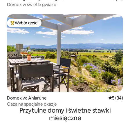
Domek w świetle gwiazd
Wybór gości
Najpopularniejsze z kategorii Wybór gości
Domek w: Ahiaruhe
Średnia oce
5 (34)
Oaza na specjalne okazje
Przytulne domy i świetne stawki
miesięczne