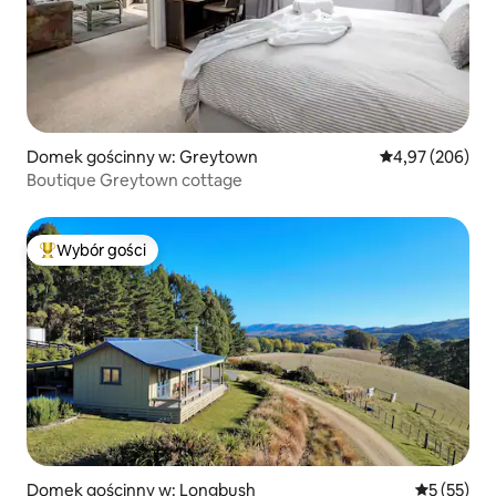
Domek gościnny w: Greytown
Średnia ocena: 
4,97 (206)
Boutique Greytown cottage
Wybór gości
Najpopularniejsze z kategorii Wybór gości
Domek gościnny w: Longbush
Średnia oce
5 (55)