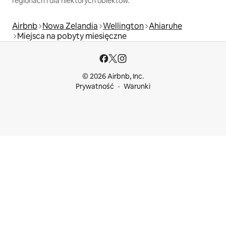
regionach i dla niektórych obiektów.
Airbnb
Nowa Zelandia
Wellington
Ahiaruhe
Miejsca na pobyty miesięczne
© 2026 Airbnb, Inc.
Prywatność
Warunki