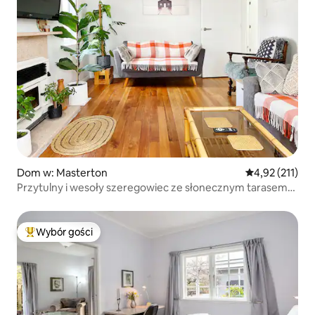
Dom w: Masterton
Średnia ocena: 
4,92 (211)
Przytulny i wesoły szeregowiec ze słonecznym tarasem
i patio
Wybór gości
Najpopularniejsze z kategorii Wybór gości