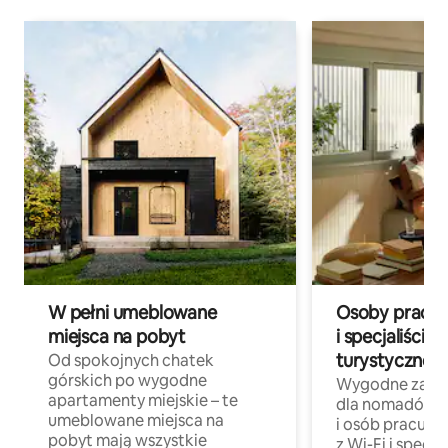
W pełni umeblowane
Osoby pracują
miejsca na pobyt
i specjaliści z
turystycznej
Od spokojnych chatek
górskich po wygodne
Wygodne zakw
apartamenty miejskie – te
dla nomadów 
umeblowane miejsca na
i osób pracując
pobyt mają wszystkie
z Wi-Fi i specja