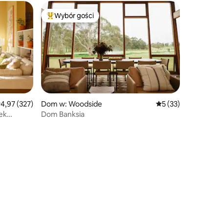
Wybór gości
Wybór gości
Najpopularniejsze z kategorii Wybór gości
rednia ocena: 4,97 na 5, liczba recenzji: 327
4,97 (327)
Dom w: Woodside
Średnia ocena: 5 na
5 (33)
ek
Dom Banksia