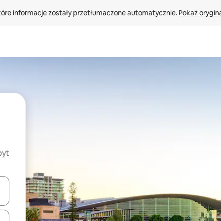
tóre informacje zostały przetłumaczone automatycznie. 
Pokaż orygina
byt
o nich za pomocą klawiszy strzałek w górę i w dół lub przeglądać j