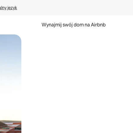
lny język
Wynajmij swój dom na Airbnb
e za pomocą gestów dotykowych lub przesuwania.