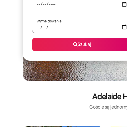
Wymeldowanie
Szukaj
Adelaide H
Goście są jednomyś