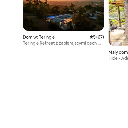
Dom w: Teringie
Średnia ocena: 5 na 
5 (67)
Teringie Retreat z zapierającymi dech w
piersiach widokami
Mały dome
Hide - Ade