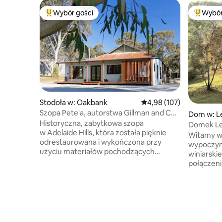
Wybór gości
Wybór
Najpopularniejsze z kategorii Wybór gości
Najpopul
Stodoła w: Oakbank
Średnia ocena: 4,98 na 5
4,98 (107)
Szopa Pete'a, autorstwa Gillman and Co,
Dom w: 
Oakbank
Historyczna, zabytkowa szopa
Domek L
w Adelaide Hills, która została pięknie
Witamy w
odrestaurowana i wykończona przy
wypoczyn
użyciu materiałów pochodzących
winiarskie
z recyklingu. Oferujemy mały, prywatny
połączeni
pobyt na granicy działającego
W odległo
gospodarstwa, które sprawia wrażenie
i winnicy Tagai. W pobliż
spokojnego pobytu na farmie
szlaków H
z miejscami do wędrówek i odkrywania.
To idealn
Miejsce, w którym można się zatrzymać,
lub po pr
odetchnąć i zawiesić kapelusz.
Ciesz się