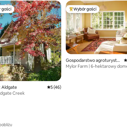
 gości
Wybór gości
arniejsze z kategorii Wybór gości
Najpopularniejsze z kategorii 
, liczba recenzji: 455
Gospodarstwo agroturystyc
Ś
zne w: Mylor
Mylor Farm | 6-hektarowy dom
w Adelaide Hills
 Aldgate
Średnia ocena: 5 na 5, liczba recenzji: 46
5 (46)
dgate Creek
pobliżu