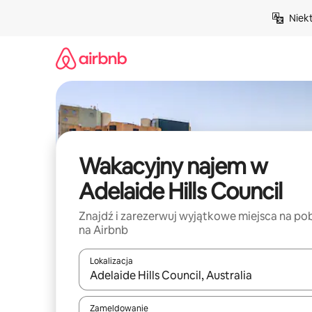
Przejdź
Niek
do
treści
Wakacyjny najem w
Adelaide Hills Council
Znajdź i zarezerwuj wyjątkowe miejsca na po
na Airbnb
Lokalizacja
Gdy wyniki będą dostępne, możesz poruszać się p
Zameldowanie