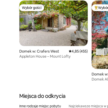
Wybór gości
Wybór
Wybór gości
Najpopul
Domek w: Crafers West
Średnia ocena: 4,85 na 5
4,85 (455)
Appleton House – Mount Lofty
Domek w:
Domek Al
Miejsca do odkrycia
Inne rodzaje miejsc pobytu
Najciekawsze miejsca w 