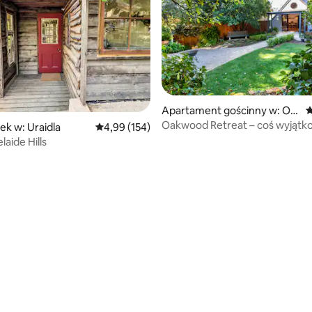
5, liczba recenzji: 67
Apartament gościnny w: Oa
Ś
kbank
Oakwood Retreat – coś wyjąt
k w: Uraidla
Średnia ocena: 4,99 na 5, liczba recenzji: 154
4,99 (154)
laide Hills