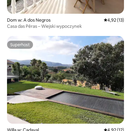
Dom w: A dos Negros
Średnia ocena:
4,92 (13)
Casa das Pêras – Wiejski wypoczynek
Superhost
Superhost
Willa w: Cadaval
Średnia ocena:
4,92 (12)