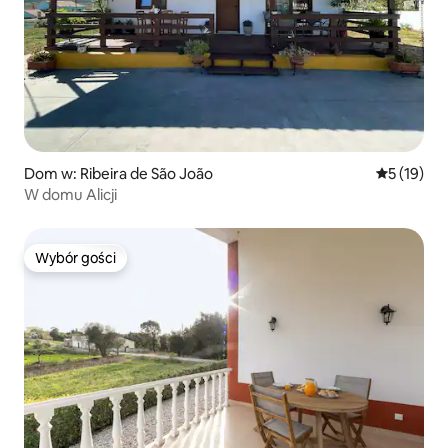
Dom w: Ribeira de São João
Średnia oce
5 (19)
W domu Alicji
Wybór gości
Wybór gości