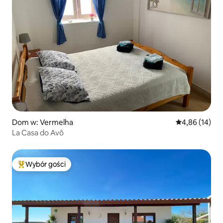
Dom w: Vermelha
Średnia ocena:
4,86 (14)
La Casa do Avô
Wybór gości
Najpopularniejsze z kategorii Wybór gości