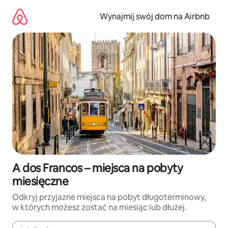
Przejdź
do
Wynajmij swój dom na Airbnb
treści
A dos Francos – miejsca na pobyty
miesięczne
Odkryj przyjazne miejsca na pobyt długoterminowy,
w których możesz zostać na miesiąc lub dłużej.