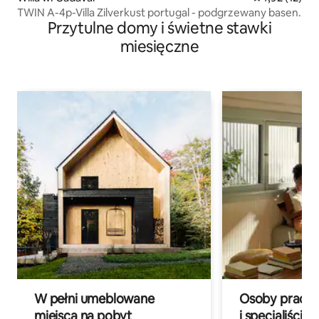
TWIN A-4p-Villa Zilverkust portugal - podgrzewany basen.
Przytulne domy i świetne stawki
miesięczne
W pełni umeblowane
Osoby pracują
miejsca na pobyt
i specjaliści z