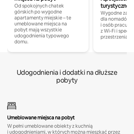
turystycznej
Od spokojnych chatek
górskich po wygodne
Wygodne zakw
apartamenty miejskie – te
dla nomadów 
umeblowane miejsca na
i osób pracując
pobyt mają wszystkie
z Wi-Fi i specja
udogodnienia typowego
przestrzenią do
domu.
Udogodnienia i dodatki na dłuższe
pobyty
Umeblowane miejsca na pobyt
W pełni umeblowane obiekty z kuchnią
i udogodnieniami, w których można mieszkać przez