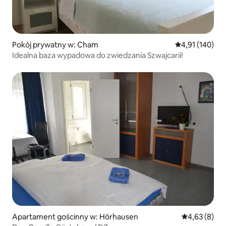
Pokój prywatny w: Cham
Średnia ocena: 
4,91 (140)
Idealna baza wypadowa do zwiedzania Szwajcarii!
Apartament gościnny w: Hörhausen
Średnia ocena
4,63 (8)