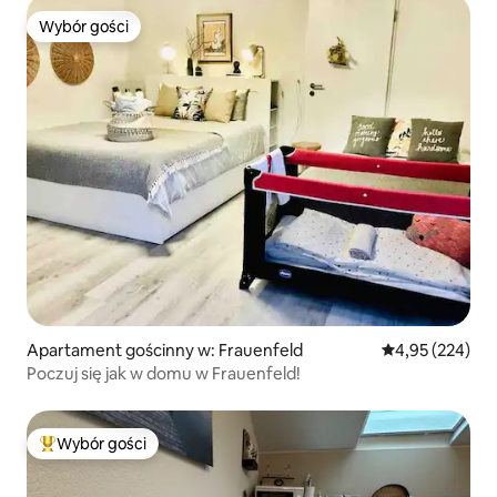
Wybór gości
Wybór gości
Apartament gościnny w: Frauenfeld
Średnia ocena: 
4,95 (224)
Poczuj się jak w domu w Frauenfeld!
Wybór gości
Najpopularniejsze z kategorii Wybór gości