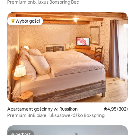
Premium bnb, luxus Boxspring Bed
Wybór gości
Najpopularniejsze z kategorii Wybór gości
Apartament gościnny w: Russikon
Średnia ocena: 
4,95 (302)
Premium BnB białe, luksusowe łóżko Boxspring
Superhost