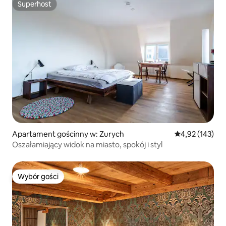
Superhost
Superhost
Apartament gościnny w: Zurych
Średnia ocena: 
4,92 (143)
Oszałamiający widok na miasto, spokój i styl
Wybór gości
Wybór gości