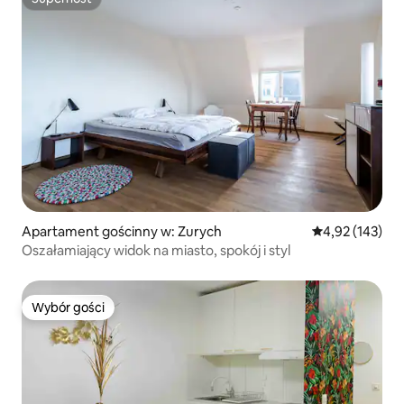
Superhost
Apartament gościnny w: Zurych
Średnia ocena: 
4,92 (143)
Oszałamiający widok na miasto, spokój i styl
Wybór gości
Wybór gości