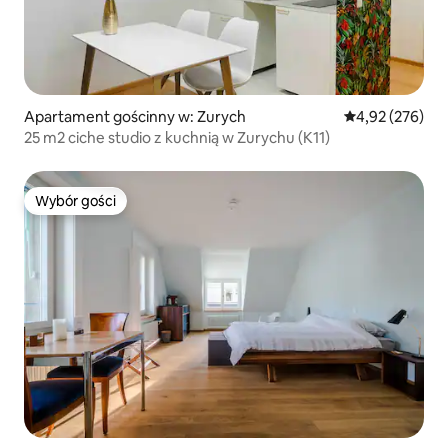
Apartament gościnny w: Zurych
Średnia ocena: 
4,92 (276)
25 m2 ciche studio z kuchnią w Zurychu (K11)
Wybór gości
Wybór gości