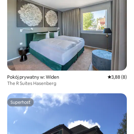
Pokój prywatny w: Widen
Średnia ocena
3,88 (8)
The R Suites Hasenberg
Superhost
Superhost