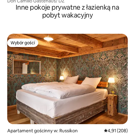
Don Camillo Gästehaus/ DZ
Inne pokoje prywatne z łazienką na
pobyt wakacyjny
Wybór gości
Wybór gości
Apartament gościnny w: Russikon
Średnia ocena: 
4,91 (208)