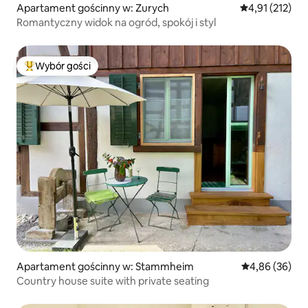
Apartament gościnny w: Zurych
Średnia ocena: 
4,91 (212)
Romantyczny widok na ogród, spokój i styl
Wybór gości
Najpopularniejsze z kategorii Wybór gości
Apartament gościnny w: Stammheim
Średnia ocena:
4,86 (36)
Country house suite with private seating