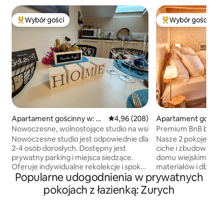
Wybór gości
Wybór gości
Najpopularniejsze z kategorii Wybór gości
Najpopularniejsze
Apartament gościnny w: N
Średnia ocena: 4,96 na 5, liczba r
4,96 (208)
Apartament gości
euhaus
ssikon
Nowoczesne, wolnostojące studio na wsi
Premium BnB białe
Boxspring
Nowoczesne studio jest odpowiednie dla
Nasze 2 pokoje są
2-4 osób dorosłych. Dostępny jest
ciche i zbudowan
prywatny parking i miejsca siedzące.
domu wiejskim z wy
Oferuje indywidualne rekolekcje i spokój
materiałów i dbało
Popularne udogodnienia w prywatnych
w przyjemnej atmosferze. Aktywni
pokoje wyposażon
miłośnicy wypoczynku również
jakości łóżka kont
pokojach z łazienką: Zurych
otrzymają swoje pieniądze w naszej
cm. BnB oferuje wł
okolicy. Różne wycieczki rowerowe,
Śniadanie samoobs
jeziora pływackie (5), szlaki turystyczne i
(kawa, herbata, sok