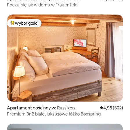
Poczuj się jak w domu w Frauenfeld!
Wybór gości
Najpopularniejsze z kategorii Wybór gości
Apartament gościnny w: Russikon
Średnia ocena: 
4,95 (302)
Premium BnB białe, luksusowe łóżko Boxspring