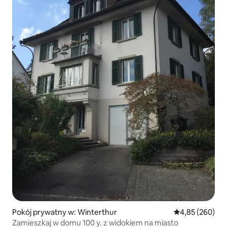
Pokój prywatny w: Winterthur
Średnia ocena: 
4,85 (260)
Zamieszkaj w domu 100 y. z widokiem na miasto