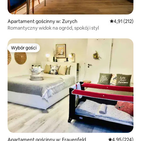
Apartament gościnny w: Zurych
Średnia ocena: 
4,91 (212)
Romantyczny widok na ogród, spokój i styl
Wybór gości
Wybór gości
Apartament gościnny w: Frauenfeld
Średnia ocena: 
4,95 (224)