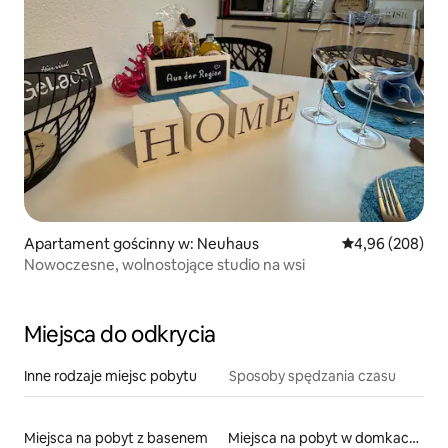
Apartament gościnny w: Neuhaus
Średnia ocena: 4
4,96 (208)
Nowoczesne, wolnostojące studio na wsi
Miejsca do odkrycia
Inne rodzaje miejsc pobytu
Sposoby spędzania czasu
Miejsca na pobyt z basenem
Miejsca na pobyt w domkach gościnnych