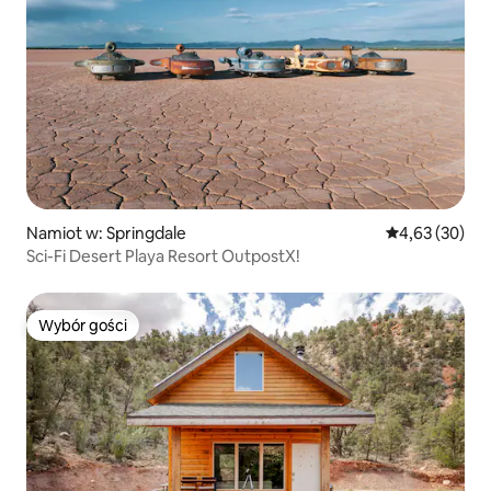
Namiot w: Springdale
Średnia ocena:
4,63 (30)
Sci-Fi Desert Playa Resort OutpostX!
Wybór gości
Wybór gości