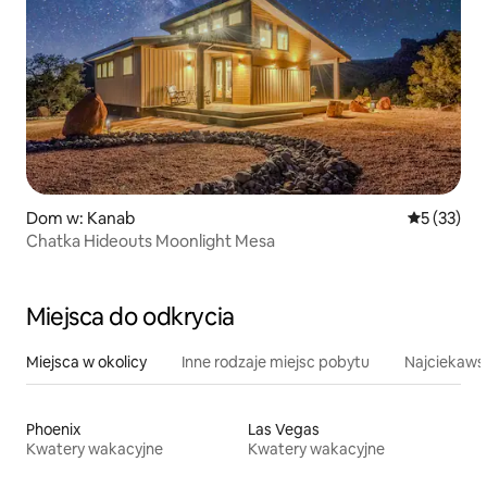
Dom w: Kanab
Średnia oce
5 (33)
Chatka Hideouts Moonlight Mesa
Miejsca do odkrycia
Miejsca w okolicy
Inne rodzaje miejsc pobytu
Najciekawsz
Phoenix
Las Vegas
Kwatery wakacyjne
Kwatery wakacyjne