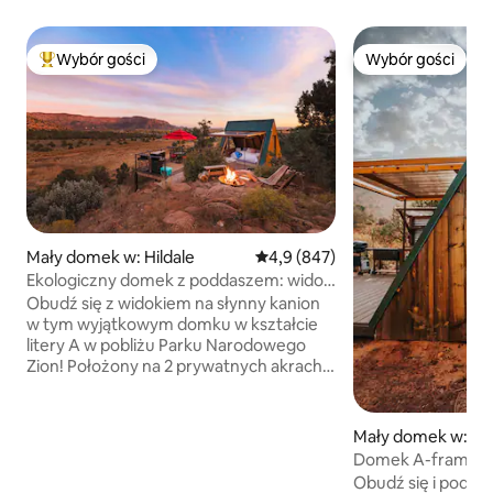
Wybór gości
Wybór gości
Najpopularniejsze z kategorii Wybór gości
Wybór gości
Mały domek w: Hildale
Średnia ocena: 4,9 na 5, liczba 
4,9 (847)
Ekologiczny domek z poddaszem: widok
na taras widokowy Zion
Obudź się z widokiem na słynny kanion
w tym wyjątkowym domku w kształcie
litery A w pobliżu Parku Narodowego
Zion! Położony na 2 prywatnych akrach,
które graniczą z ogólnodostępnymi
terenami kanionów BLM, oferuje rzadki
bezpośredni dostęp do szlaku z terenu
Mały domek w: Hil
obiektu, prywatne jacuzzi, taras
Domek A-frame w
widokowy, grill i okna od podłogi do
z hydromasażem, s
Obudź się i podziw
sufitu z widokiem na kanion. Całoroczna