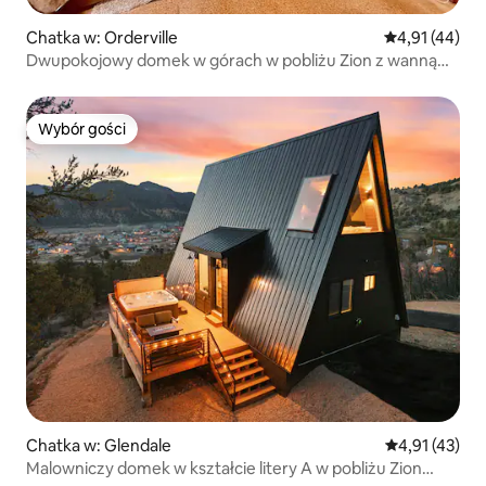
Chatka w: Orderville
Średnia ocena:
4,91 (44)
Dwupokojowy domek w górach w pobliżu Zion z wanną
z hydromasażem
Wybór gości
Wybór gości
Chatka w: Glendale
Średnia ocena:
4,91 (43)
Malowniczy domek w kształcie litery A w pobliżu Zion