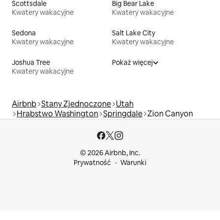
Scottsdale
Big Bear Lake
Kwatery wakacyjne
Kwatery wakacyjne
Sedona
Salt Lake City
Kwatery wakacyjne
Kwatery wakacyjne
Joshua Tree
Pokaż więcej
Kwatery wakacyjne
Airbnb
Stany Zjednoczone
Utah
Hrabstwo Washington
Springdale
Zion Canyon
© 2026 Airbnb, Inc.
Prywatność
Warunki