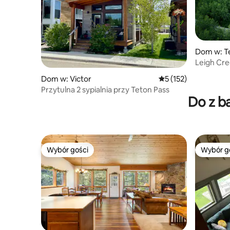
Dom w: T
Leigh Cr
Dom w: Victor
Średnia ocena: 5 na 5
5 (152)
Przytulna 2 sypialnia przy Teton Pass
Do z b
Wybór gości
Wybór g
Wybór gości
Wybór g