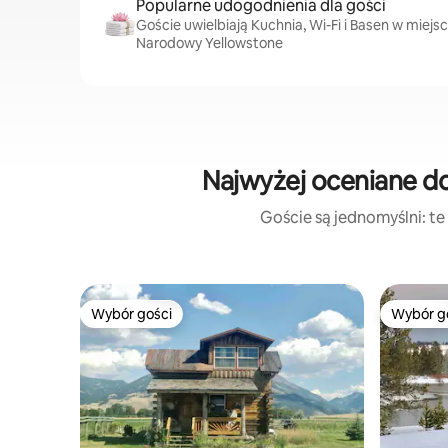
Popularne udogodnienia dla gości
Goście uwielbiają Kuchnia, Wi-Fi i Basen w miejs
Narodowy Yellowstone
Najwyżej oceniane d
Goście są jednomyślni: te
Wybór gości
Wybór g
Wybór gości
Wybór g