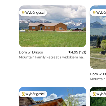
Wybór gości
Wybór
Najpopularniejsze z kategorii Wybór gości
Najpopul
Dom w: Driggs
Średnia ocena: 4,99 na 5
4,99 (121)
Mountain Family Retreat z widokiem na
Teton i jacuzzi
Dom w: E
Mountain 
Yellowst
Wybór gości
Wybór
Najpopularniejsze z kategorii Wybór gości
Najpopul