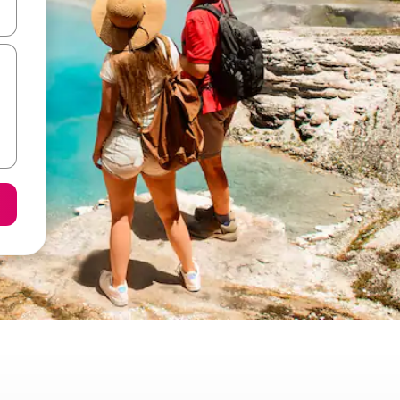
o nich za pomocą klawiszy strzałek w górę i w dół lub przeglądać j