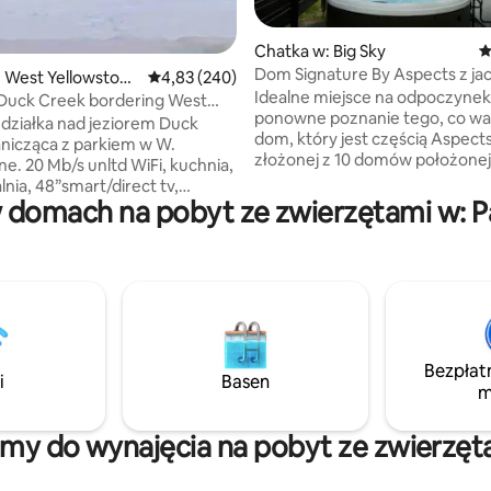
Chatka w: Big Sky
Ś
Dom Signature By Aspects z jac
, liczba recenzji: 744
 West Yellowstone
Średnia ocena: 4,83 na 5, liczba recenzji: 240
4,83 (240)
sauną i widokiem
Idealne miejsce na odpoczynek 
 Duck Creek bordering West
ponowne poznanie tego, co wa
ne. o
działka nad jeziorem Duck
dom, który jest częścią Aspects
nicząca z parkiem w W.
złożonej z 10 domów położonej
i, kuchnia,
żyta w dolinie Gallatin, oferuje
lnia, 48”smart/direct tv,
na poziomie hotelowym oraz
 domach na pobyt ze zwierzętami w: 
a ognisko, 1 bdrm z prywatną
prywatność i przestrzeń, któr
hydromasażem, 40-calowy
Ci odpoczynek. Korzystaj z pr
tny/bezpośredni telewizor. 1 pół
jacuzzi, wspólnej sauny, ścieże
alka/suszarka i garaż. Odbicie
spacerowych i palenisk. W śro
Duck Creek i otaczających gór
znajdziesz przytulny, zachęca
rające dech w piersiach. Bóbr,
z grami planszowymi i wszystk
rąbiące, kaczki i gęsi sprawiają,
potrzebujesz do życia w Big Sky
wiadczenie jest surrealistyczne.
tego panoramiczne widoki na mg
Bezpłat
sz ryby, przynieś własne słupy i
i
Basen
nastrojowy Levinski Ridge z ka
m
eszyć się łapaniem trzech
okna.
odzajów pstrągów. Catch and
my do wynajęcia na pobyt ze zwierzęt