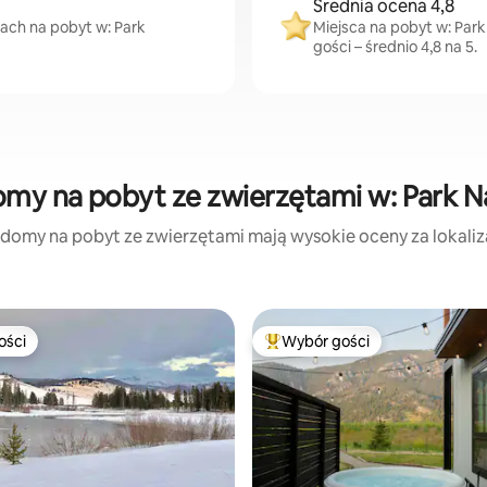
Średnia ocena 4,8
cach na pobyt w: Park
Miejsca na pobyt w: Par
gości – średnio 4,8 na 5.
omy na pobyt ze zwierzętami w: Park 
 domy na pobyt ze zwierzętami mają wysokie oceny za lokalizac
ości
Wybór gości
ości
Najpopularniejsze z kategorii 