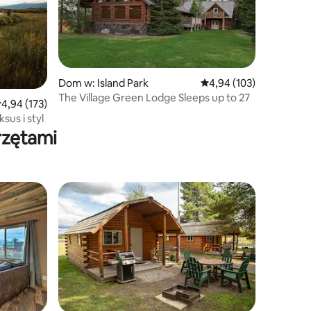
Dom w: Island Park
Średnia ocena: 4,94 na 5
4,94 (103)
The Village Green Lodge Sleeps up to 27
rednia ocena: 4,94 na 5, liczba recenzji: 173
4,94 (173)
sus i styl
rzętami