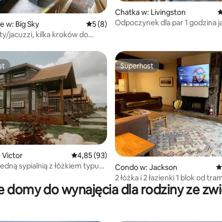
 5, liczba recenzji: 7
Chatka w: Livingston
Ś
Odpoczynek dla par 1 godzina j
e w: Big Sky
Średnia ocena: 5 na 5, liczba recenzji: 8
5 (8)
Yellowstone NP!
ty/jacuzzi, kilka kroków do
miasta
st
Superhost
st
Superhost
5, liczba recenzji: 31
 Victor
Średnia ocena: 4,85 na 5, liczba recenzji: 93
4,85 (93)
edną sypialnią z łóżkiem typu
Condo w: Jackson
Ś
tylu loftu w Teton Valley Resort
2 łóżka i 2 łazienki 1 blok od tr
 domy do wynajęcia dla rodziny ze zw
Jacuzzi i grill.