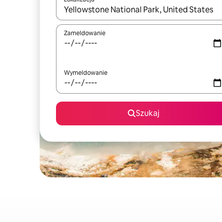
Gdy wyniki będą dostępne, możesz poruszać się p
Zameldowanie
Wymeldowanie
Szukaj