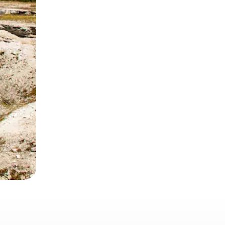
e za pomocą gestów dotykowych lub przesuwania.