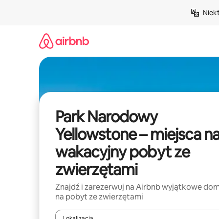
Przejdź
Niek
do
treści
Park Narodowy
Yellowstone – miejsca n
wakacyjny pobyt ze
zwierzętami
Znajdź i zarezerwuj na Airbnb wyjątkowe do
na pobyt ze zwierzętami
Lokalizacja