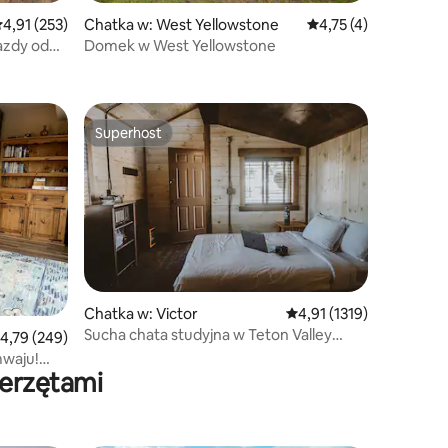
rednia ocena: 4,91 na 5, liczba recenzji: 253
4,91 (253)
Chatka w: West Yellowstone
Średnia ocena: 4,75 n
4,75 (4)
azdy od
Domek w West Yellowstone
Superhost
Superhost
Chatka w: Victor
Średnia ocena: 4,91 na 5,
4,91 (1319)
Sucha chata studyjna w Teton Valley
rednia ocena: 4,79 na 5, liczba recenzji: 249
4,79 (249)
Resort
amwaju!
ierzętami