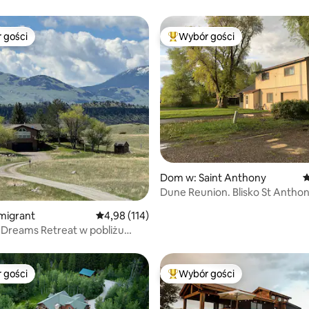
 gości
Wybór gości
arniejsze z kategorii Wybór gości
Najpopularniejsze z kategorii 
, liczba recenzji: 121
Dom w: Saint Anthony
Ś
Dune Reunion. Blisko St Anthony Dunes i
BYUI
migrant
Średnia ocena: 4,98 na 5, liczba recenzji: 114
4,98 (114)
Dreams Retreat w pobliżu
one NP
 gości
Wybór gości
arniejsze z kategorii Wybór gości
Najpopularniejsze z kategorii 