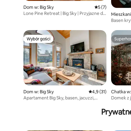
Dom w: Big Sky
Średnia ocena: 5 na
5 (7)
Lone Pine Retreat | Big Sky | Przyjazne dla
Mieszkani
zwierząt!
Basen kry
centrum 
Wybór gości
Superho
Wybór gości
Superho
Dom w: Big Sky
Średnia ocena: 4,9 na 
4,9 (31)
Chatka w:
Apartament Big Sky, basen, jacuzzi,
Domek z j
sauna
queen w s
Prywatne