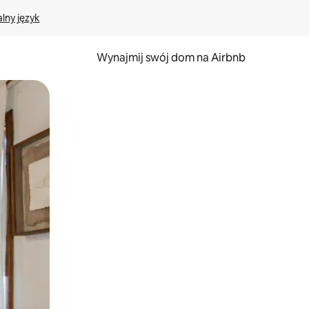
lny język
Wynajmij swój dom na Airbnb
e za pomocą gestów dotykowych lub przesuwania.