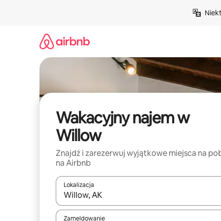
Przejdź
Niek
do
treści
Wakacyjny najem w
Willow
Znajdź i zarezerwuj wyjątkowe miejsca na po
na Airbnb
Lokalizacja
Gdy wyniki będą dostępne, możesz poruszać się p
Zameldowanie