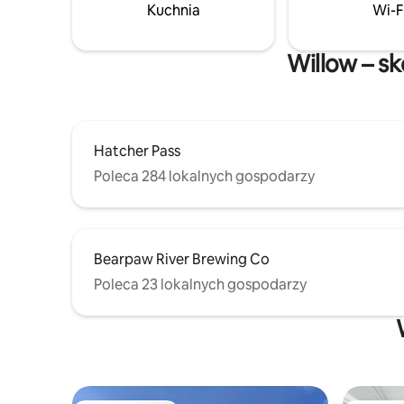
odnowy biologicznej, które chcą
Kuchnia
Wi-F
odpocząć w spa na łonie natury • Osoby
podróżujące w pojedynkę, które szukają
spokoju i inspiracji • Ci, którzy lubią
Willow – sk
zabierać ze sobą swoje zwierzaki –
u mnie są mile widziane!
Hatcher Pass
Poleca 284 lokalnych gospodarzy
Bearpaw River Brewing Co
Poleca 23 lokalnych gospodarzy