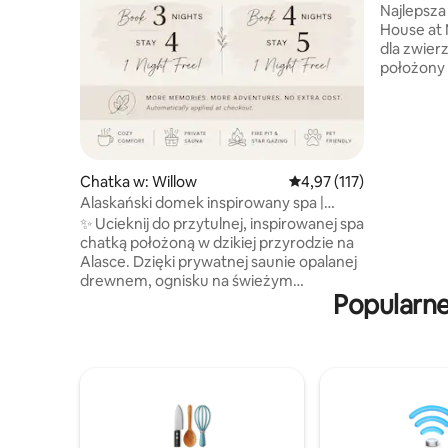
Zorza pol
Najlepsza 
House at M
dla zwier
położony 
Talkeetna 
idealnym 
Znajdziesz
pojedyncz
i przytul
w pełni w
Chatka w: Willow
Średnia ocena: 4,97 na 5
4,97 (117)
prysznic 
Alaskański domek inspirowany spa |
jedzenia i
Sauna | Zwierzęta mile widziane
✨ Ucieknij do przytulnej, inspirowanej spa
i weź udzi
chatką położoną w dzikiej przyrodzie na
rodzinnyc
Alasce. Dzięki prywatnej saunie opalanej
zaprzęgam
drewnem, ognisku na świeżym
się docze
Popularne
powietrzu i spokojnym widokom na las,
ten ośrodek wypoczynkowy jest
przeznaczony dla par, małych grup lub
osób podróżujących w pojedynkę,
szukających odpoczynku, romantyzmu i
ponownego połączenia z naturą. Idealne
dla: • Pary szukające romantycznego
wypoczynku • Osoby poszukujące