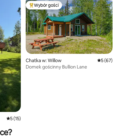
Wybór gości
Wybór gości
Najpopularniejsze z kategorii Wybór gości
Chatka w: Willow
Średnia ocena: 5 na 
5 (67)
Domek gościnny Bullion Lane
Średnia ocena: 5 na 5, liczba recenzji: 15
5 (15)
sce?