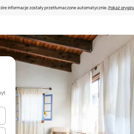
tóre informacje zostały przetłumaczone automatycznie. 
Pokaż orygina
byt
o nich za pomocą klawiszy strzałek w górę i w dół lub przeglądać j