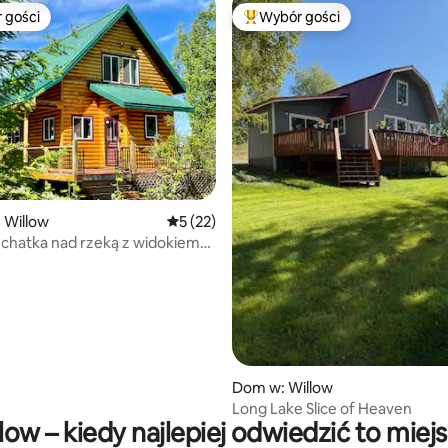
 gości
Wybór gości
arniejsze z kategorii Wybór gości
Najpopularniejsze z kategorii 
 Willow
Średnia ocena: 5 na 5, liczba recenzji: 22
5 (22)
 chatka nad rzeką z widokiem
5, liczba recenzji: 21
Dom w: Willow
Long Lake Slice of Heaven
low – kiedy najlepiej odwiedzić to miej