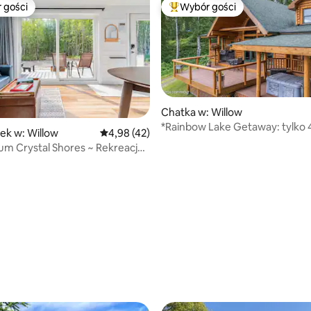
 gości
Wybór gości
arniejsze z kategorii Wybór gości
Najpopularniejsze z kategorii 
Chatka w: Willow
*Rainbow Lake Getaway: tylko 
ek w: Willow
Średnia ocena: 4,98 na 5, liczba recenzji: 42
4,98 (42)
do Talkeetna*
um Crystal Shores ~ Rekreacja
 domku
5, liczba recenzji: 50