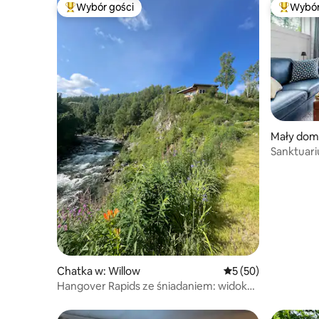
Wybór gości
Wybór
Najpopularniejsze z kategorii Wybór gości
Najpopul
Mały dom
Sanktuari
w małym
Chatka w: Willow
Średnia ocena: 5 na 
5 (50)
Hangover Rapids ze śniadaniem: widok
na Willow Creek