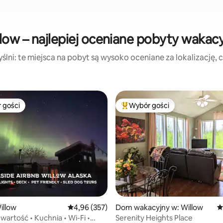
low – najlepiej oceniane pobyty wakac
lni: te miejsca na pobyt są wysoko oceniane za lokalizację, cz
 gości
Wybór gości
arniejsze z kategorii Wybór gości
Najpopularniejsze z kategorii 
illow
Średnia ocena: 4,96 na 5, liczba recenzji: 357
4,96 (357)
Dom wakacyjny w: Willow
Ś
wartość • Kuchnia • Wi-Fi •
Serenity Heights Place