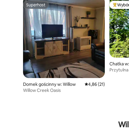
Superhost
Wybór
Superhost
Najpopul
Chatka w:
Przytulna
na Denali
Domek gościnny w: Willow
Średnia ocena: 4,86 na 
4,86 (21)
Willow Creek Oasis
Wil