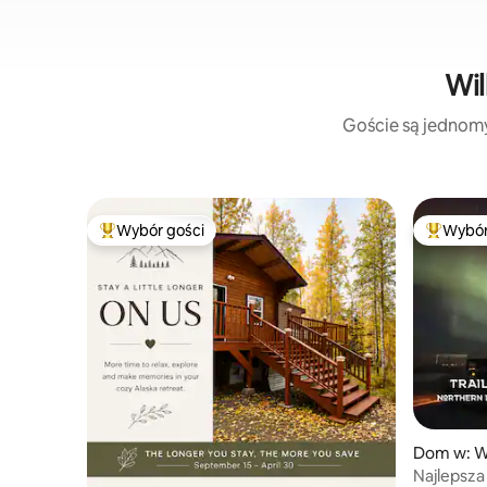
Wil
Goście są jednomyś
Wybór gości
Wybór
Najpopularniejsze z kategorii Wybór gości
Najpopul
Dom w: W
Najlepsza 