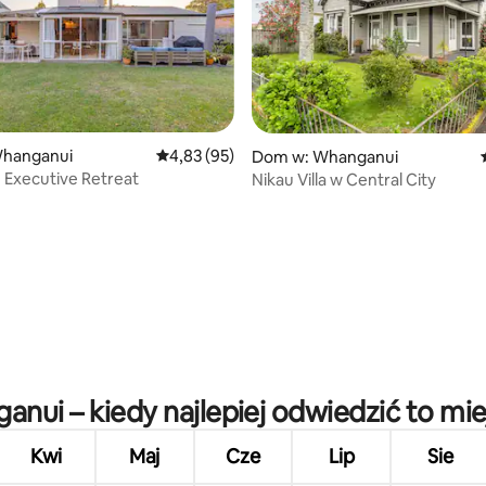
hanganui
Średnia ocena: 4,83 na 5, liczba recenzji: 95
4,83 (95)
Dom w: Whanganui
- Executive Retreat
Nikau Villa w Central City
5, liczba recenzji: 52
anui – kiedy najlepiej odwiedzić to mie
Kwi
Maj
Cze
Lip
Sie