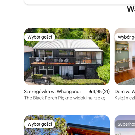
Wa
Wybór gości
Wybór g
Wybór gości
Wybór g
Szeregówka w: Whanganui
Średnia ocena: 4,95 na 
4,95 (21)
Dom w: W
The Black Perch Piękne widoki na rzekę
Księżnicz
Wybór gości
Superho
Wybór gości
Superho