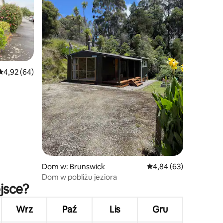
Średnia ocena: 4,92 na 5, liczba recenzji: 64
4,92 (64)
Dom w: Brunswick
Średnia ocena: 4,84 na 
4,84 (63)
Dom w pobliżu jeziora
jsce?
Wrz
Paź
Lis
Gru