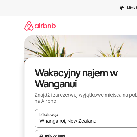
Przejdź
Niek
do
treści
Wakacyjny najem w
Wanganui
Znajdź i zarezerwuj wyjątkowe miejsca na po
na Airbnb
Lokalizacja
Gdy wyniki będą dostępne, możesz poruszać się p
Zameldowanie