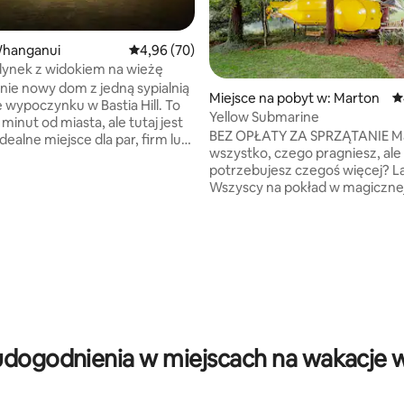
 liczba recenzji: 208
hanganui
Średnia ocena: 4,96 na 5, liczba recenzji: 70
4,96 (70)
ynek z widokiem na wieżę
nie nowy dom z jedną sypialnią
Miejsce na pobyt w: Marton
Ś
e wypoczynku w Bastia Hill. To
Yellow Submarine
a minut od miasta, ale tutaj jest
BEZ OPŁATY ZA SPRZĄTANIE Ma
idealne miejsce dla par, firm lub
wszystko, czego pragniesz, ale
ie 4 osób, jeśli skorzystają
potrzebujesz czegoś więcej? La
 Ten zaprojektowany
Wszyscy na pokład w magicznej
chitekta dom, zbudowany
tajemniczej podróży z The Beatl
ku, jest nowoczesny, przytulny
Żółtą Łodzią Podwodną, napęd
iatła, z sufitami o wysokości
miłością, bo to ona sprawia, że 
nej
kręci Scenariusz supermocars
ralni jest to dom z dala od
w czasie zimnej wojny: „Polowa
Teren jest w całości
Czerwony Październik” stawia 
 do wysokości 1,2 m
wyzwaniem, jakim jest zagroże
dla dzieci i psów. Ten
wzajemnym zniszczeniem nuk
ny dom znajduje się na terenie
Czy Sowieci czy USA wzdrygną 
o domu, oddalonego o około
udogodnienia w miejscach na wakacje 
pierwsi? 1943 Północny Atlantyk
w.
dowódcą łodzi podwodnej, szc
polowania na konwoje z torped