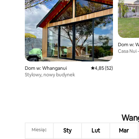
Dom w: W
Casa Nui 
Dom w: Whanganui
Średnia ocena: 4,85 na 
4,85 (52)
Stylowy, nowy budynek
Wang
Miesiąc
Sty
Lut
Mar