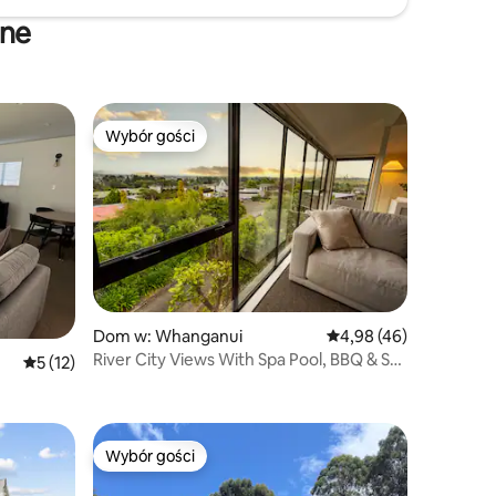
jne
Wybór gości
Wybór gości
Wybór gości
Dom w: Whanganui
Średnia ocena: 4,98 na 
4,98 (46)
River City Views With Spa Pool, BBQ & Sky
Średnia ocena: 5 na 5, liczba recenzji: 12
5 (12)
TV
Wybór gości
Wybór gości
Wybór gości