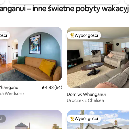
nganui – inne świetne pobyty wakacy
ości
Wybór gości
ości
Najpopularniejsze z kategorii 
5, liczba recenzji: 21
hanganui
Średnia ocena: 4,93 na 5, liczba recenzji: 54
4,93 (54)
ka Windsoru
Dom w: Whanganui
Uroczek z Chelsea
st
Wybór gości
st
Najpopularniejsze z kategorii 