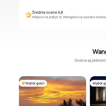
Średnia ocena 4,8
Miejsca na pobyt w: Wanganui są wysoko oceniane
Wang
Goście są jednomyś
Wybór gości
Wybór g
Najpopularniejsze z kategorii Wybór gości
Wybór g