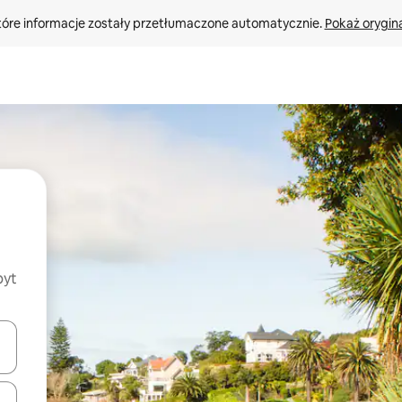
tóre informacje zostały przetłumaczone automatycznie. 
Pokaż orygina
byt
o nich za pomocą klawiszy strzałek w górę i w dół lub przeglądać j