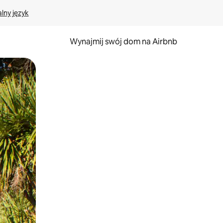
lny język
Wynajmij swój dom na Airbnb
e za pomocą gestów dotykowych lub przesuwania.