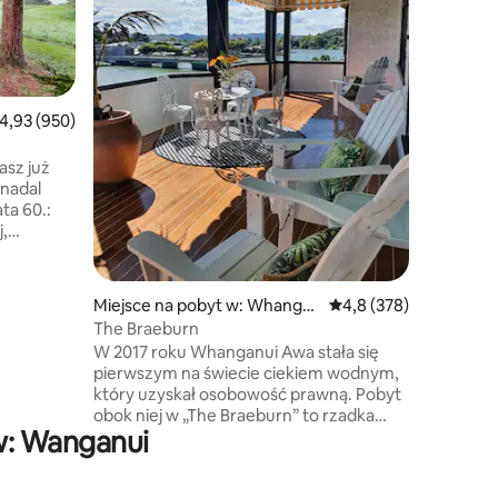
tego, czy
znajomym
wakacyjn
potrzebuj
niezapom
rednia ocena: 4,93 na 5, liczba recenzji: 950
4,93 (950)
2 salony, 
wyposażon
itp. Zaledwie 6 minut od centrum miasta,
sz już
supermar
 nadal
Dom jest 
ta 60.:
odkrywan
,
do zaofe
es i ich
zaną
świat się
Miejsce na pobyt w: Whanga
Średnia ocena: 4,8 na 5
4,8 (378)
tw
nui
The Braeburn
nie na
W 2017 roku Whanganui Awa stała się
Cię przed
pierwszym na świecie ciekiem wodnym,
nie
który uzyskał osobowość prawną. Pobyt
learnym.
obok niej w „The Braeburn” to rzadka
się
w: Wanganui
okazja, by wejść do tego często
: jesteś
podziwianego budynku. Na piętrze
zęśliwego
w głównym skrzydle, z ogromnym,
ami,