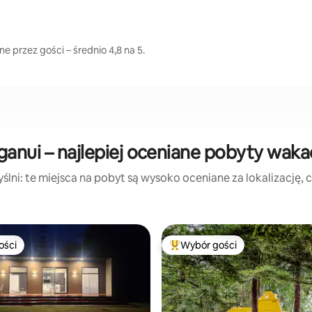
 przez gości – średnio 4,8 na 5.
anui – najlepiej oceniane pobyty waka
lni: te miejsca na pobyt są wysoko oceniane za lokalizację, cz
ości
Wybór gości
ości
Najpopularniejsze z kategorii 