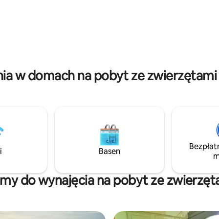
 bezpośrednim dostępem do
Miejsce, w którym najbardziej 
lne dla par, przyjaciół i na
podróżnicy spotykają się, aby p
 surfingowe, gdy potrzebujesz
się swoimi historiami z podróży
ci, komfortu i autentycznych
rodzinną atmosferę, odkryć loka
wyspy. Wyspiarskie życie
życia, cieszyć się ciepłą tempe
zym wydaniu, gdzie czas płynie
Oceanu Indyjskiego i dołączyć
 otacza Cię natura.
na żywo z naszym zespołem.
ia w domach na pobyt ze zwierzętami
Bezpłat
i
Basen
m
my do wynajęcia na pobyt ze zwierzęt