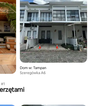
Dom w: Tampan
Szeregówka A6
 #1
ierzętami