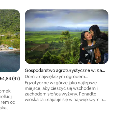
Gospodarstwo agroturystyczne w: Kay
u Aro
Dom z największym ogrodem
Średnia ocena: 4,84 na 5, liczba recenzji: 97
4,84 (97)
Domek go
herbacianym na świecie
Egzotyczne wzgórze jako najlepsze
elatan
Puncak A
miejsce, aby cieszyć się wschodem i
domek
Kamienny
zachodem słońca wyżyny. Ponadto
elkiej
idealny d
wioska ta znajduje się w największym na
cerem od
jadalni z
świecie ogródku herbacianym na jednym
ska,
dzięki c
odcinku i u podnóża najwyższego
jest na
zamawiać
wulkanu w Azji Południowo-Wschodniej,
salonie /
Mt. Kerinci. Można spacerować na
dang,
pojedyncze 
piechotę lub wynajem rowerów i ATV
ji.
roztacza 