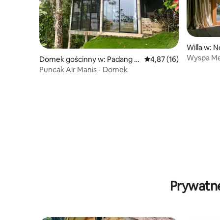
Willa w: N
Wyspa Men
Domek gościnny w: Padang S
Średnia ocena: 4,87 na 
4,87 (16)
elatan
Puncak Air Manis - Domek
Prywatne