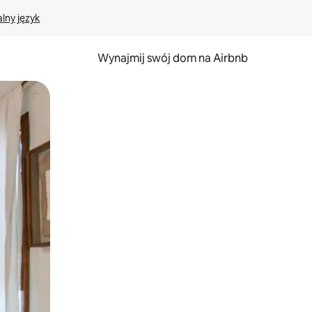
lny język
Wynajmij swój dom na Airbnb
e za pomocą gestów dotykowych lub przesuwania.