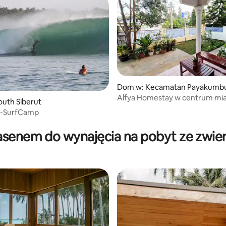
Dom w: Kecamatan Payakumbu
Alfya Homestay w centrum mia
uth Siberut
Payakumbuh Full House
i-SurfCamp
asenem do wynajęcia na pobyt ze zwie