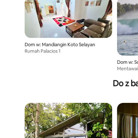
Dom w: Mandiangin Koto Selayan
Rumah Palacios 1
Dom w: So
Mentawa
Do z b