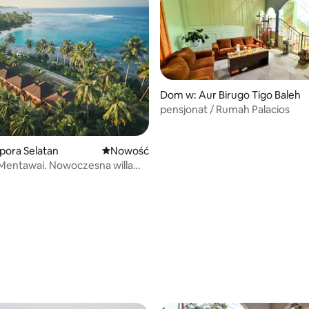
Dom w: Aur Birugo Tigo Baleh
pensjonat / Rumah Palacios
pora Selatan
Nowe miejsce pobytu
Nowość
as Mentawai. Nowoczesna willa
 Willa 1