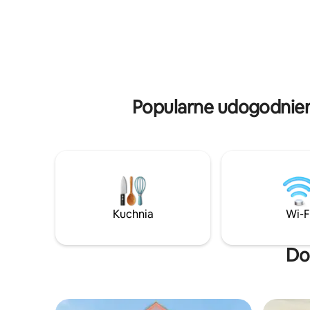
łazienkami i zupełnie nowymi meblami.
słońca i
Obudź się i podziwiaj zapierające dech
plaży. Idea
w piersiach widoki na Bintang Left ze
wycieczki
swojej sypialni i werandy. Zaledwie kilka
prywatnoś
kroków od innych legendarnych miejsc
wrażeń z 
do surfowania na Mentawai. Idealne
w najleps
miejsce na relaks i doświadczenie
wolniej, a
najlepszych fal na Mentawai.
Popularne udogodnien
Kuchnia
Wi-F
Do