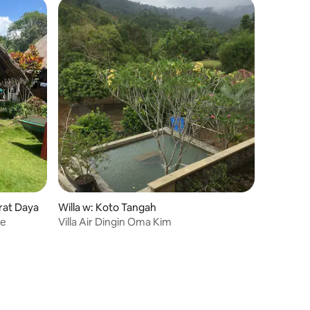
rat Daya
Willa w: Koto Tangah
ge
Villa Air Dingin Oma Kim