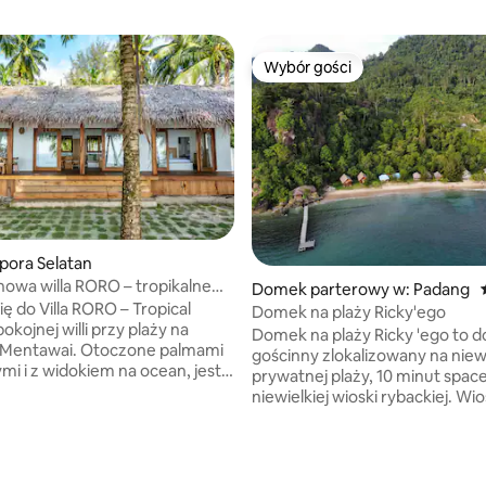
Wybór gości
Wybór gości
pora Selatan
nowa willa RORO – tropikalne
Domek parterowy w: Padang
wypoczynku nad oceanem
ę do Villa RORO – Tropical
Domek na plaży Ricky'ego
okojnej willi przy plaży na
Domek na plaży Ricky 'ego to 
Mentawai. Otoczone palmami
gościnny zlokalizowany na niewi
i i z widokiem na ocean, jest
prywatnej plaży, 10 minut spa
o surfowania, relaksu
niewielkiej wioski rybackiej. Wio
go połączenia się z naturą.
Nagari Sungai Pinang, położona 
 otwartą przestrzenią
zachodnim wybrzeżu Oceanu
lnym stylu, przestronnym
Indyjskiego, na południe od Pa
 zachwycającymi zachodami
stolicy West Sumatra w Indonez