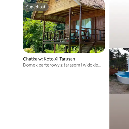
Superhost
Superhost
Chatka w: Koto XI Tarusan
Domek parterowy z tarasem i widokiem
na morze