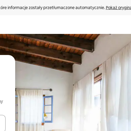
tóre informacje zostały przetłumaczone automatycznie. 
Pokaż orygina
my
o nich za pomocą klawiszy strzałek w górę i w dół lub przeglądać j