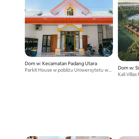
Dom w: Kecamatan Padang Utara
Dom w: Si
Parkit House w pobliżu Uniwersytetu w
Kali Vill
Padang
przy plaży.