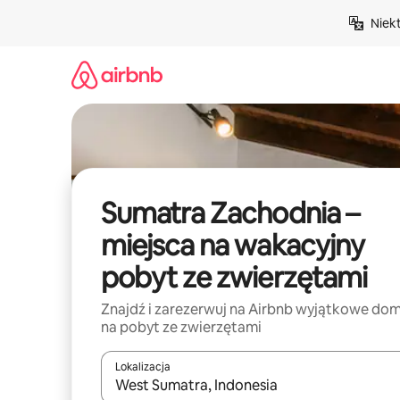
Przejdź
Niek
do
treści
Sumatra Zachodnia –
miejsca na wakacyjny
pobyt ze zwierzętami
Znajdź i zarezerwuj na Airbnb wyjątkowe do
na pobyt ze zwierzętami
Lokalizacja
Gdy wyniki będą dostępne, możesz poruszać się p