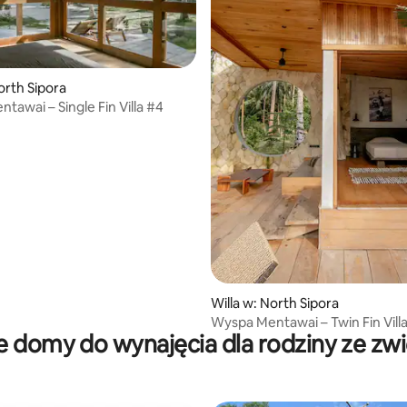
orth Sipora
tawai – Single Fin Villa #4
5, liczba recenzji: 16
Willa w: North Sipora
Wyspa Mentawai – Twin Fin Villa
 domy do wynajęcia dla rodziny ze zw