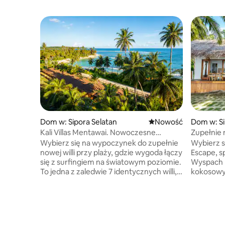
Dom w: Sipora Selatan
Nowe miejsce pobytu
Nowość
Dom w: Si
Kali Villas Mentawai. Nowoczesne
Zupełnie 
miejsce przy plaży. Willa 2
miejsce 
Wybierz się na wypoczynek do zupełnie
Wybierz si
nowej willi przy plaży, gdzie wygoda łączy
Escape, sp
się z surfingiem na światowym poziomie.
Wyspach 
To jedna z zaledwie 7 identycznych willi,
kokosowym
idealna dla osób podróżujących
idealne d
samotnie, par, rodzin lub grup przyjaciół.
i ponowne
Ciesz się przestronnymi sypialniami
Ciesz się
z łazienkami, w pełni wyposażoną
w tropika
kuchnią, stylowymi nowoczesnymi
tarasem,