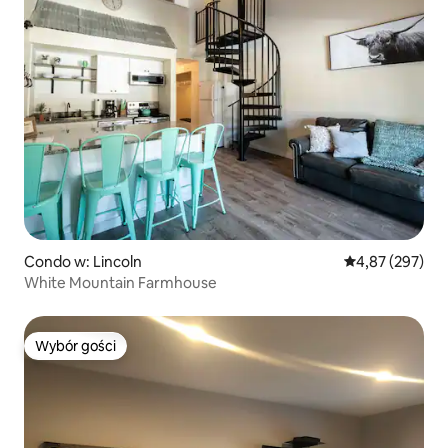
Condo w: Lincoln
Średnia ocena: 
4,87 (297)
White Mountain Farmhouse
Wybór gości
Wybór gości