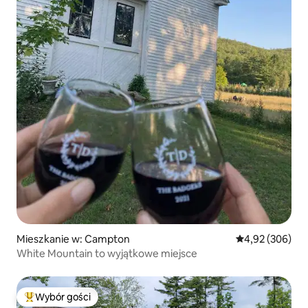
Mieszkanie w: Campton
Średnia ocena: 
4,92 (306)
White Mountain to wyjątkowe miejsce
Wybór gości
Najpopularniejsze z kategorii Wybór gości