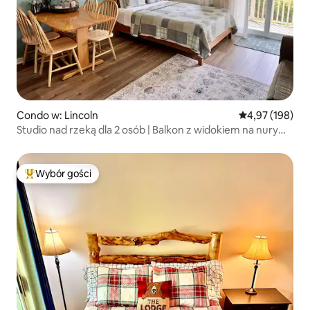
Condo w: Lincoln
Średnia ocena: 
4,97 (198)
Studio nad rzeką dla 2 osób | Balkon z widokiem na nury
i basen
Wybór gości
Najpopularniejsze z kategorii Wybór gości