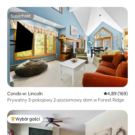
Superhost
Superhost
Condo w: Lincoln
Średnia ocena: 
4,89 (169)
Prywatny 3-pokojowy 2-poziomowy dom w Forest Ridge
Wybór gości
Najpopularniejsze z kategorii Wybór gości