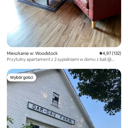
Mieszkanie w: Woodstock
Średnia ocena: 
4,97 (132)
Przytulny apartament z 2 sypialniami w domu z bali @
Moose Xing
Wybór gości
Wybór gości