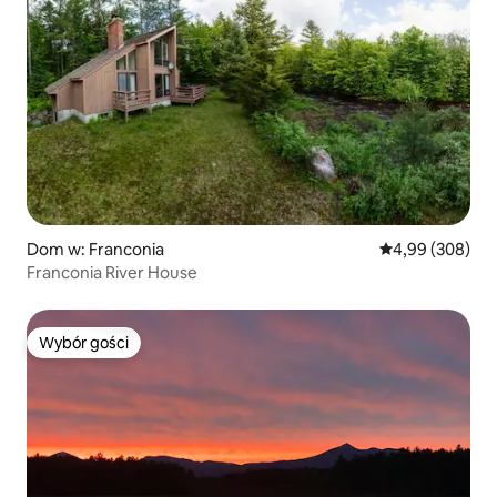
Dom w: Franconia
Średnia ocena: 4
4,99 (308)
Franconia River House
Wybór gości
Wybór gości