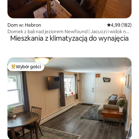
Dom w: Hebron
Średnia ocena: 
4,99 (182)
Domek z bali nad jeziorem Newfound | Jacuzzi i widok na
Mieszkania z klimatyzacją do wynajęcia
jezioro
Wybór gości
Najpopularniejsze z kategorii Wybór gości