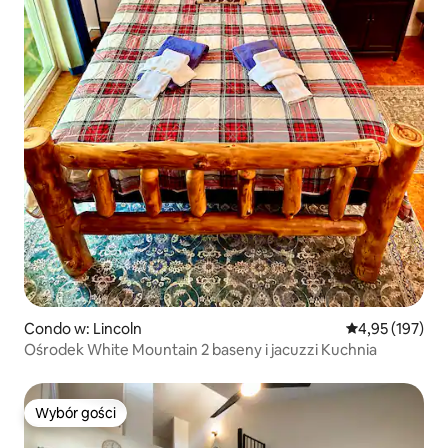
Condo w: Lincoln
Średnia ocena: 
4,95 (197)
Ośrodek White Mountain 2 baseny i jacuzzi Kuchnia
Wybór gości
Wybór gości