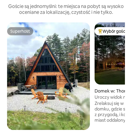
Goście są jednomyślni: te miejsca na pobyt są wysoko
oceniane za lokalizację, czystość i nie tylko.
Superhost
Wybór gości
Superhost
Najpopularniejsze
Domek w: Thornt
Uroczy widok na gór
Zwierzęta
Zrelaksuj się w n
domku, gdzie spokó
z przygodą, i korz
miast oddalonych o
widokami na góry,
turystycznymi / do