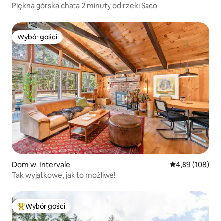
Piękna górska chata 2 minuty od rzeki Saco
Wybór gości
Wybór gości
Dom w: Intervale
Średnia ocena: 
4,89 (108)
Tak wyjątkowe, jak to możliwe!
Wybór gości
Najpopularniejsze z kategorii Wybór gości