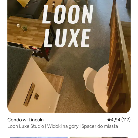
Condo w: Lincoln
Średnia ocena: 
4,94 (117)
Loon Luxe Studio | Widoki na góry | Spacer do miasta