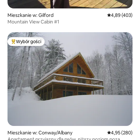
Mieszkanie w: Gilford
Średnia ocena: 
4,89 (403)
Mountain View Cabin #1
Wybór gości
Najpopularniejsze z kategorii Wybór gości
Mieszkanie w: Conway/Albany
Średnia ocena: 
4,95 (280)
Apartament przyjazny dla psów, niższy poziom poza