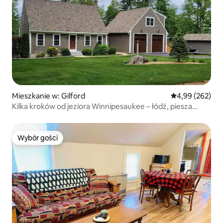
Mieszkanie w: Gilford
Średnia ocena: 
4,99 (262)
Kilka kroków od jeziora Winnipesaukee – łódź, piesza
wędrówka, rower, relaks
Wybór gości
Wybór gości