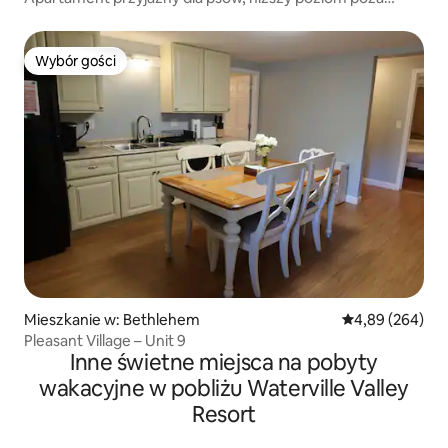
„Kanc”
Wybór gości
Wybór gości
Mieszkanie w: Bethlehem
Średnia ocena: 4
4,89 (264)
Pleasant Village – Unit 9
Inne świetne miejsca na pobyty
wakacyjne w pobliżu Waterville Valley
Resort