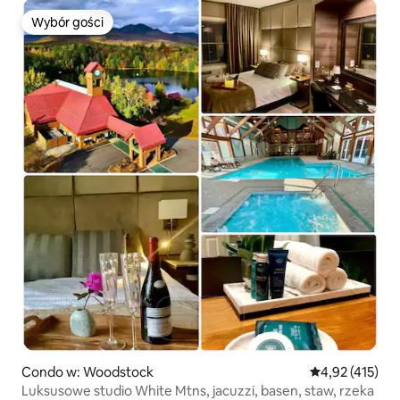
Wybór gości
Wybór gości
Condo w: Woodstock
Średnia ocena: 
4,92 (415)
Luksusowe studio White Mtns, jacuzzi, basen, staw, rzeka