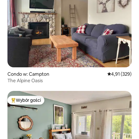
Condo w: Campton
Średnia ocena: 
4,91 (329)
The Alpine Oasis
Wybór gości
Najpopularniejsze z kategorii Wybór gości