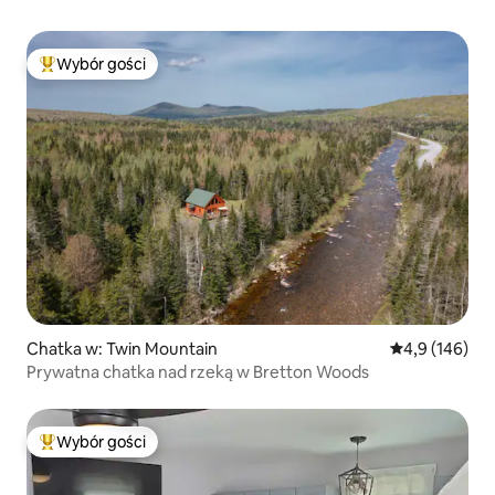
Wybór gości
Najpopularniejsze z kategorii Wybór gości
Chatka w: Twin Mountain
Średnia ocena:
4,9 (146)
Prywatna chatka nad rzeką w Bretton Woods
Wybór gości
Najpopularniejsze z kategorii Wybór gości