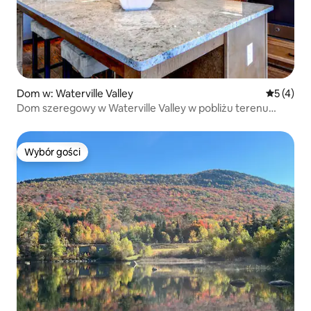
Dom w: Waterville Valley
Średnia oc
5 (4)
Dom szeregowy w Waterville Valley w pobliżu terenu
narciarskiego
Wybór gości
Wybór gości