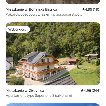
Mieszkanie w: Bohinjska Bistrica
Średnia ocena: 
4,99 (110)
Pokój dwuosobowy z łazienką, gospodarstwo
agroturystyczne w Bohinj
Wybór gości
Wybór gości
Mieszkanie w: Zirovnica
Średnia ocena: 4
4,96 (244)
Apartament typu Superior z 3 balkonami