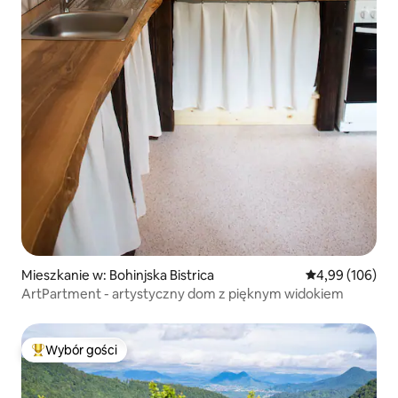
Mieszkanie w: Bohinjska Bistrica
Średnia ocena: 
4,99 (106)
ArtPartment - artystyczny dom z pięknym widokiem
Wybór gości
Najpopularniejsze z kategorii Wybór gości