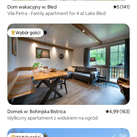
Dom wakacyjny w: Bled
Średnia ocen
5 (141)
Vila Petra - Family apartment for 4 at Lake Bled
Wybór gości
Najpopularniejsze z kategorii Wybór gości
Domek w: Bohinjska Bistrica
Średnia ocena: 
4,99 (163)
Idylliczny apartament z widokiem na ogród