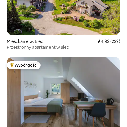
Mieszkanie w: Bled
Średnia ocena: 
4,92 (229)
Przestronny apartament w Bled
Wybór gości
Najpopularniejsze z kategorii Wybór gości