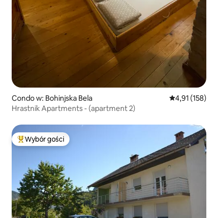
Condo w: Bohinjska Bela
Średnia ocena: 
4,91 (158)
Hrastnik Apartments - (apartment 2)
Wybór gości
Najpopularniejsze z kategorii Wybór gości