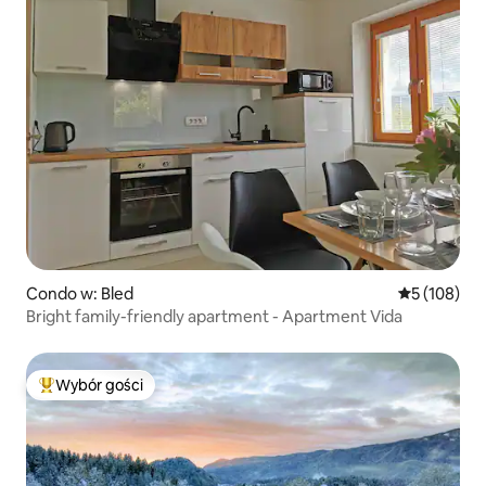
Condo w: Bled
Średnia ocen
5 (108)
Bright family-friendly apartment - Apartment Vida
Wybór gości
Najpopularniejsze z kategorii Wybór gości