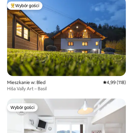
Wybór gości
Najpopularniejsze z kategorii Wybór gości
Mieszkanie w: Bled
Średnia ocena: 
4,99 (118)
Hiša Vally Art – Basil
Wybór gości
Wybór gości