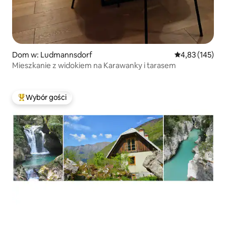
Dom w: Ludmannsdorf
Średnia ocena: 
4,83 (145)
Mieszkanie z widokiem na Karawanky i tarasem
Wybór gości
Najpopularniejsze z kategorii Wybór gości