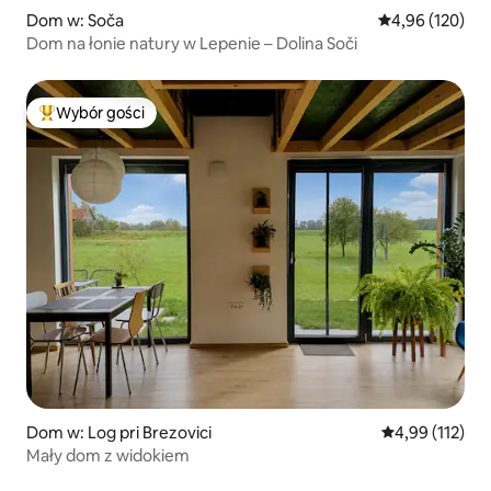
Dom w: Soča
Średnia ocena: 
4,96 (120)
Dom na łonie natury w Lepenie – Dolina Soči
Wybór gości
Najpopularniejsze z kategorii Wybór gości
Dom w: Log pri Brezovici
Średnia ocena: 
4,99 (112)
Mały dom z widokiem