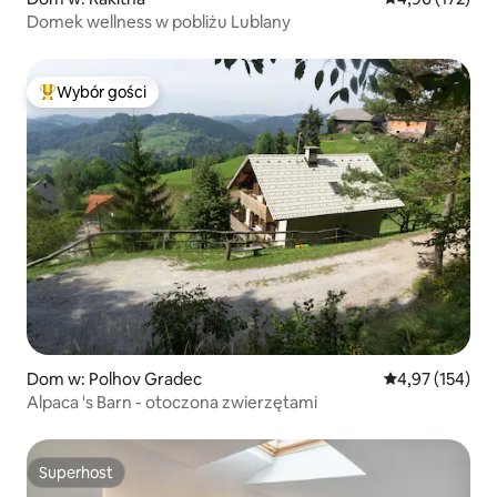
Domek wellness w pobliżu Lublany
Wybór gości
Najpopularniejsze z kategorii Wybór gości
Dom w: Polhov Gradec
Średnia ocena: 
4,97 (154)
Alpaca 's Barn - otoczona zwierzętami
Superhost
Superhost