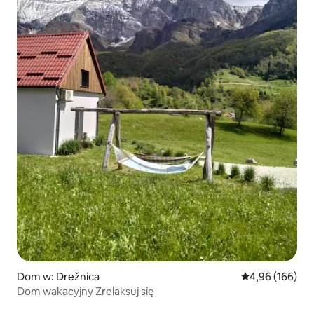
Dom w: Drežnica
Średnia ocena: 
4,96 (166)
Dom wakacyjny Zrelaksuj się