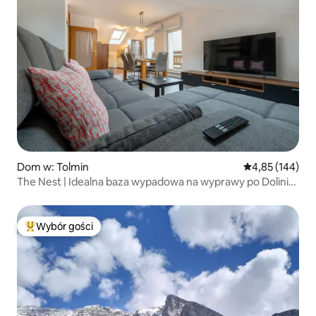
Dom w: Tolmin
Średnia ocena: 
4,85 (144)
The Nest | Idealna baza wypadowa na wyprawy po Dolinie
Soči
Wybór gości
Najpopularniejsze z kategorii Wybór gości