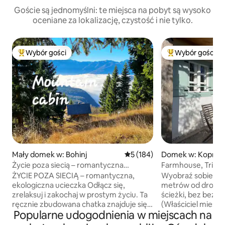
Goście są jednomyślni: te miejsca na pobyt są wysoko
oceniane za lokalizację, czystość i nie tylko.
Wybór gości
Wybór gości
Najpopularniejsze z kategorii Wybór gości
Najpopularniejsze
Mały domek w: Bohinj
Średnia ocena: 5 na 5, liczba 
5 (184)
Domek w: Koprivni
ju
Życie poza siecią – romantyczna
Farmhouse, Triglav
ekologiczna ucieczka dla par
ŻYCIE POZA SIECIĄ – romantyczna,
Wyobraź sobie cisz
ekologiczna ucieczka Odłącz się,
metrów od drogi 
zrelaksuj i zakochaj w prostym życiu. Ta
ścieżki, bez bezp
ręcznie zbudowana chatka znajduje się
(Właściciel mieszk
Popularne udogodnienia w miejscach na
na 1,5 akrach prywatnego terenu
poddaszu domu, od
i zaprasza do zwolnienia tempa. Poznaj
Miejsca do siedze