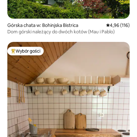
Górska chata w: Bohinjska Bistrica
Średnia ocena: 
4,96 (116)
Dom górski należący do dwóch kotów (Mau i Pablo)
Wybór gości
Najpopularniejsze z kategorii Wybór gości