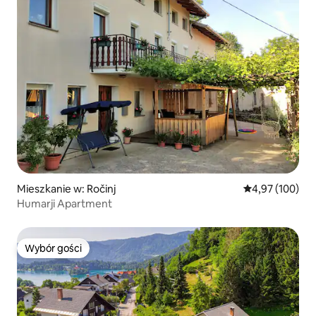
Mieszkanie w: Ročinj
Średnia ocena: 
4,97 (100)
Humarji Apartment
Wybór gości
Wybór gości