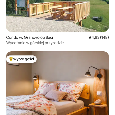
Condo w: Grahovo ob Bači
Średnia ocena: 
4,93 (148)
Wycofanie w górskiej przyrodzie
Wybór gości
Najpopularniejsze z kategorii Wybór gości