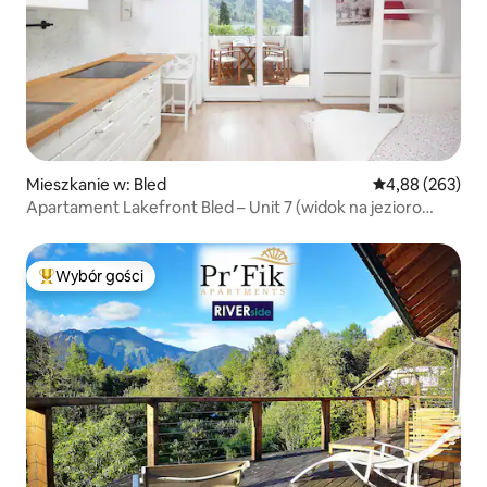
Mieszkanie w: Bled
Średnia ocena: 
4,88 (263)
Apartament Lakefront Bled – Unit 7 (widok na jezioro
i zamek) 7/8
Wybór gości
Najpopularniejsze z kategorii Wybór gości