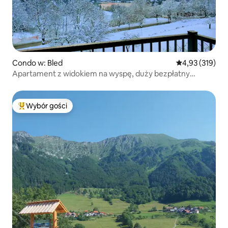
Condo w: Bled
Średnia ocena: 
4,93 (319)
Apartament z widokiem na wyspę, duży bezpłatny
parking
Wybór gości
Najpopularniejsze z kategorii Wybór gości