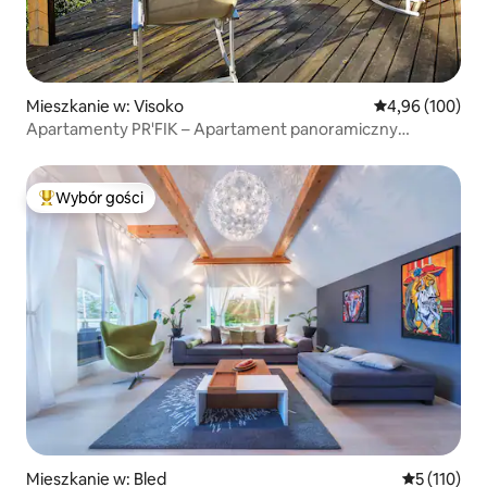
Mieszkanie w: Visoko
Średnia ocena: 
4,96 (100)
Apartamenty PR'FIK – Apartament panoramiczny
z tarasem
Wybór gości
Najpopularniejsze z kategorii Wybór gości
Mieszkanie w: Bled
Średnia ocen
5 (110)