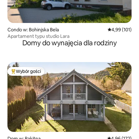
Condo w: Bohinjska Bela
Średnia ocena: 
4,99 (101)
Apartament typu studio Lara
Domy do wynajęcia dla rodziny
Wybór gości
Najpopularniejsze z kategorii Wybór gości
Dom w: Rakitna
Średnia ocena: 
4,96 (172)