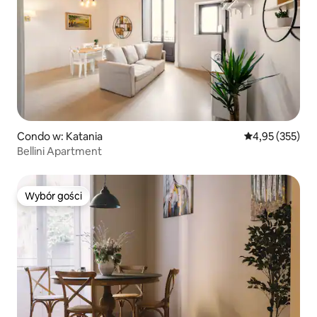
Condo w: Katania
Średnia ocena: 
4,95 (355)
Bellini Apartment
Wybór gości
Wybór gości