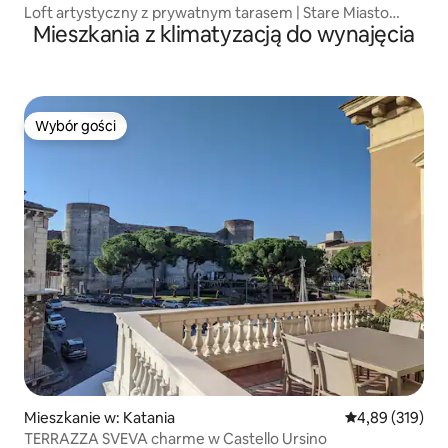
Loft artystyczny z prywatnym tarasem | Stare Miasto
Mieszkania z klimatyzacją do wynajęcia
w Katanii
Wybór gości
Wybór gości
Mieszkanie w: Katania
Średnia ocena: 
4,89 (319)
TERRAZZA SVEVA charme w Castello Ursino