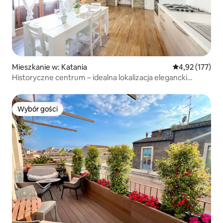
Mieszkanie w: Katania
Średnia ocena: 
4,92 (177)
Historyczne centrum – idealna lokalizacja elegancki
apartament
Wybór gości
Wybór gości