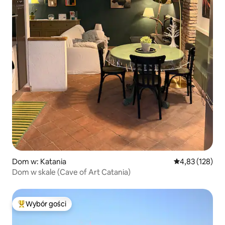
Dom w: Katania
Średnia ocena: 
4,83 (128)
Dom w skale (Cave of Art Catania)
Wybór gości
Najpopularniejsze z kategorii Wybór gości