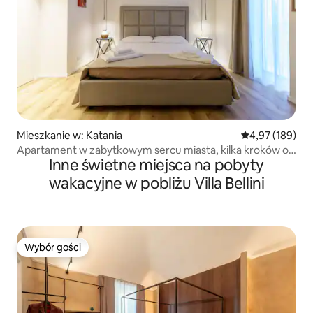
Mieszkanie w: Katania
Średnia ocena: 
4,97 (189)
Apartament w zabytkowym sercu miasta, kilka kroków od
Inne świetne miejsca na pobyty
morza
wakacyjne w pobliżu Villa Bellini
Wybór gości
Wybór gości