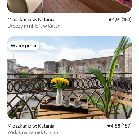
Mieszkanie w: Katania
Średnia ocena: 
4,91 (152)
Uroczy mini-loft w Katanii
Wybór gości
Wybór gości
Mieszkanie w: Katania
Średnia ocena: 
4,88 (187)
Widok na Zamek Ursino