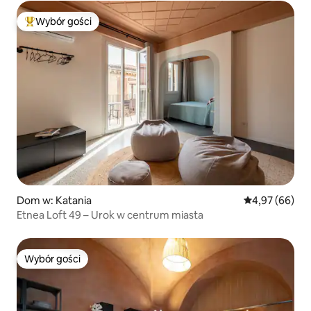
Wybór gości
Najpopularniejsze z kategorii Wybór gości
Dom w: Katania
Średnia ocena:
4,97 (66)
Etnea Loft 49 – Urok w centrum miasta
Wybór gości
Wybór gości