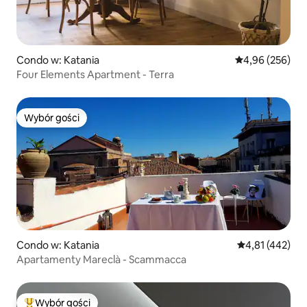
Condo w: Katania
Średnia ocena: 
4,96 (256)
Four Elements Apartment - Terra
Wybór gości
Wybór gości
Condo w: Katania
Średnia ocena: 
4,81 (442)
Apartamenty Mareclà - Scammacca
Wybór gości