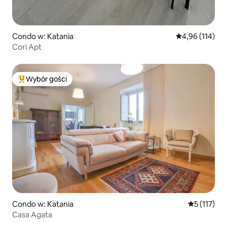
Condo w: Katania
Średnia ocena: 
4,96 (114)
Cori Apt
Wybór gości
Najpopularniejsze z kategorii Wybór gości
Condo w: Katania
Średnia ocen
5 (117)
Casa Agata