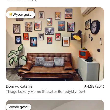
Wybór gości
Najpopularniejsze z kategorii Wybór gości
Dom w: Katania
Średnia ocena: 4
4,98 (204)
Thiago Luxury Home (Klasztor Benedyktynów)
Wybór gości
Wybór gości