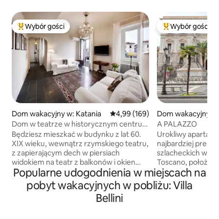
Wybór gości
Wybór gości
Najpopularniejsze z kategorii Wybór gości
Najpopularniejsze
Dom wakacyjny w: Katania
Średnia ocena: 4,99 na 5, liczba 
4,99 (169)
Dom wakacyjny w:
Dom w teatrze w historycznym centrum
A PALAZZO
Katanii.
Będziesz mieszkać w budynku z lat 60.
Urokliwy apartam
XIX wieku, wewnątrz rzymskiego teatru,
najbardziej prest
z zapierającym dech w piersiach
szlacheckich w Katan
widokiem na teatr z balkonów i okien
Toscano, położo
Popularne udogodnienia w miejscach na
domu. Światło Cię zaskoczy. Znajdujesz
Via Etnea i Piazza 
się w historycznym centrum miasta,
znajduje się kilka
pobyt wakacyjnych w pobliżu: Villa
a najważniejsze atrakcje znajdują się
historycznych mie
Bellini
w odległości krótkiego spaceru. Park
domem znajduje si
wulkaniczny Etna jest oddalony o niecałą
taksówka. Dom o p
godzinę. Dziękujemy wszystkim naszym
metrów kwadratow