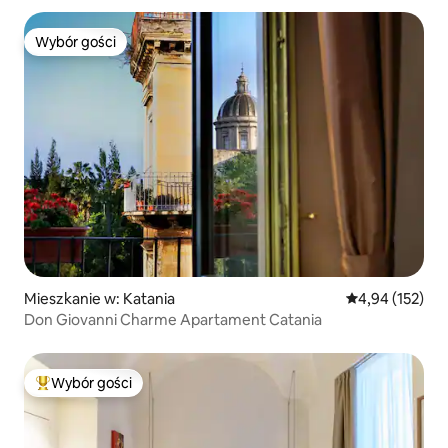
Wybór gości
Wybór gości
Mieszkanie w: Katania
Średnia ocena: 
4,94 (152)
Don Giovanni Charme Apartament Catania
Wybór gości
Najpopularniejsze z kategorii Wybór gości