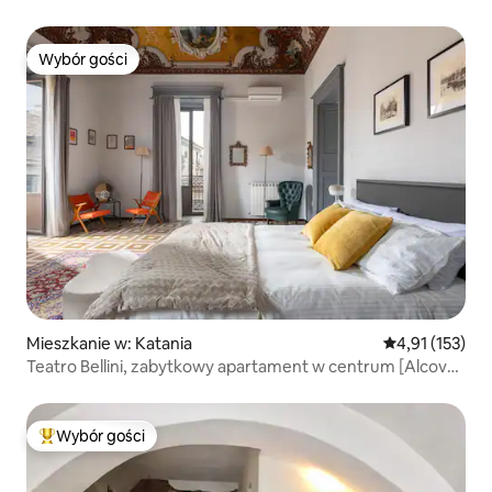
Wybór gości
Wybór gości
Mieszkanie w: Katania
Średnia ocena: 
4,91 (153)
Teatro Bellini, zabytkowy apartament w centrum [Alcova
L.]
Wybór gości
Najpopularniejsze z kategorii Wybór gości