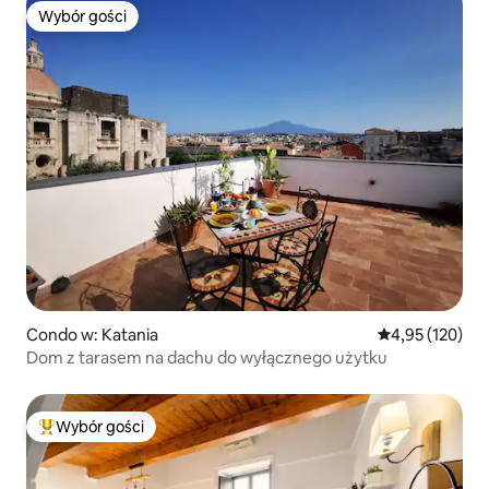
Wybór gości
Wybór gości
Condo w: Katania
Średnia ocena: 
4,95 (120)
Dom z tarasem na dachu do wyłącznego użytku
Wybór gości
Najpopularniejsze z kategorii Wybór gości