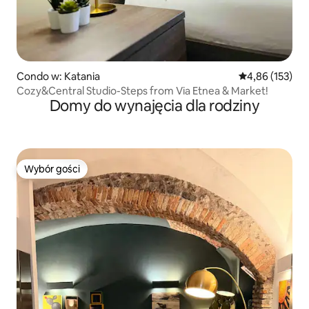
Condo w: Katania
Średnia ocena: 
4,86 (153)
Cozy&Central Studio-Steps from Via Etnea & Market!
Domy do wynajęcia dla rodziny
Wybór gości
Wybór gości