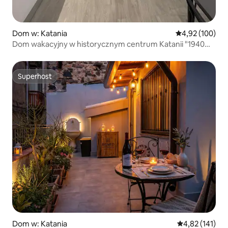
Dom w: Katania
Średnia ocena: 
4,92 (100)
Dom wakacyjny w historycznym centrum Katanii "1940
Room 2"
Superhost
Superhost
Dom w: Katania
Średnia ocena: 
4,82 (141)