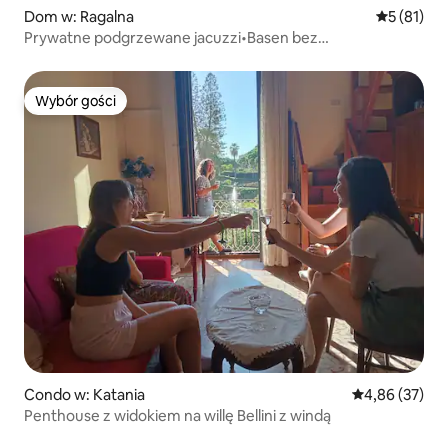
Dom w: Ragalna
Średnia oce
5 (81)
Prywatne podgrzewane jacuzzi•Basen bez
krawędzi•Rahal Luxury
Wybór gości
Wybór gości
Condo w: Katania
Średnia ocena:
4,86 (37)
Penthouse z widokiem na willę Bellini z windą