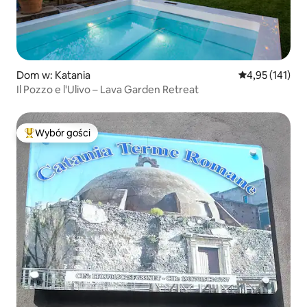
Dom w: Katania
Średnia ocena: 
4,95 (141)
Il Pozzo e l'Ulivo – Lava Garden Retreat
Wybór gości
Najpopularniejsze z kategorii Wybór gości