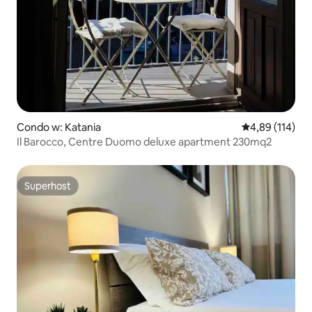
Condo w: Katania
Średnia ocena: 
4,89 (114)
Il Barocco, Centre Duomo deluxe apartment 230mq2
Superhost
Superhost