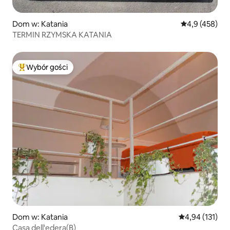
Dom w: Katania
Średnia ocena:
4,9 (458)
TERMIN RZYMSKA KATANIA
Wybór gości
Najpopularniejsze z kategorii Wybór gości
Dom w: Katania
Średnia ocena: 
4,94 (131)
Casa dell'edera(B)