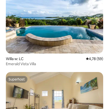
Willa w: LC
Średnia ocena:
4,78 (59)
Emerald Vista Villa
Superhost
Superhost