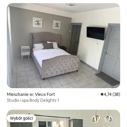
Mieszkanie w: Vieux Fort
Średnia ocena:
4,74 (38)
Studio i spa Body Delights 1
Wybór gości
Wybór gości