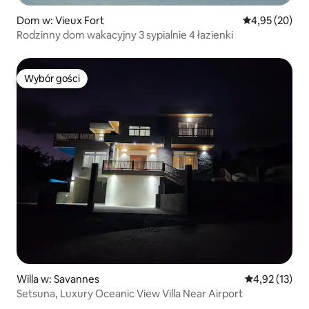
Dom w: Vieux Fort
Średnia ocena:
4,95 (20)
Rodzinny dom wakacyjny 3 sypialnie 4 łazienki
Wybór gości
Wybór gości
Willa w: Savannes
Średnia ocena:
4,92 (13)
Setsuna, Luxury Oceanic View Villa Near Airport