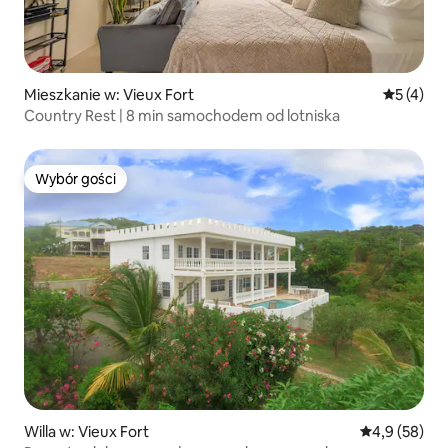
Mieszkanie w: Vieux Fort
Średnia oc
5 (4)
Country Rest | 8 min samochodem od lotniska
Wybór gości
Wybór gości
Willa w: Vieux Fort
Średnia ocena
4,9 (58)