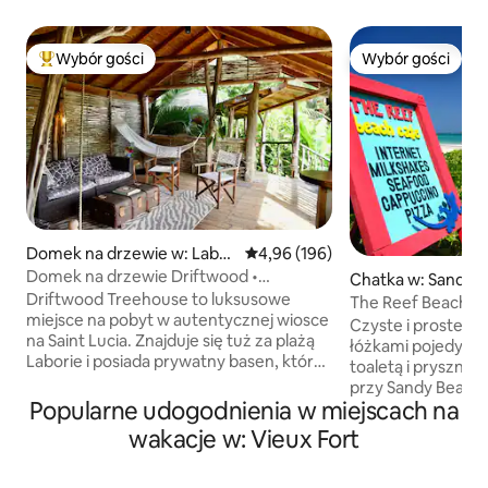
Wybór gości
Wybór gości
Najpopularniejsze z kategorii Wybór gości
Wybór gości
Domek na drzewie w: Labor
Średnia ocena: 4,96 na 5, liczba 
4,96 (196)
ie
Domek na drzewie Driftwood •
Chatka w: Sandy 
Prywatny basen • W pobliżu plaży
Driftwood Treehouse to luksusowe
The Reef Beach H
miejsce na pobyt w autentycznej wiosce
Czyste i proste po
na Saint Lucia. Znajduje się tuż za plażą
łóżkami pojedyncz
Laborie i posiada prywatny basen, który
toaletą i prysznice
ułatwia życie na wyspie. Driftwood jest
przy Sandy Beach 
prowadzony przez Nicka i Bena, którzy
Popularne udogodnienia w miejscach na
wyspy. Pływać, op
będą Waszymi głównymi osobami
lesie deszczowym,
wakacje w: Vieux Fort
kontaktowymi przez cały pobyt.
wspinać się po Pit
Zbudowany w dużej mierze z lokalnego
odpoczywać. Wiatr-
drewna, został zaprojektowany z myślą