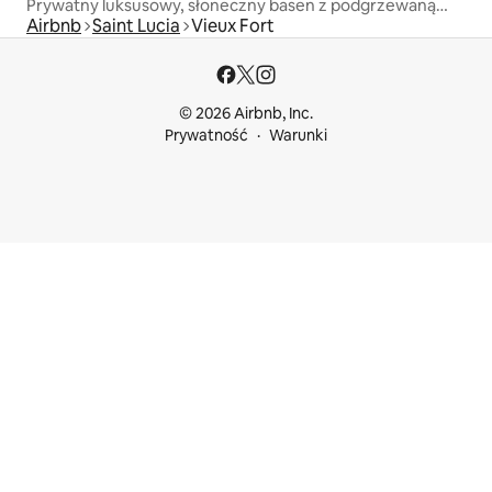
Prywatny luksusowy, słoneczny basen z podgrzewaną
Airbnb
Saint Lucia
Vieux Fort
wodą, klimatyzacja, kucharz
© 2026 Airbnb, Inc.
Prywatność
Warunki