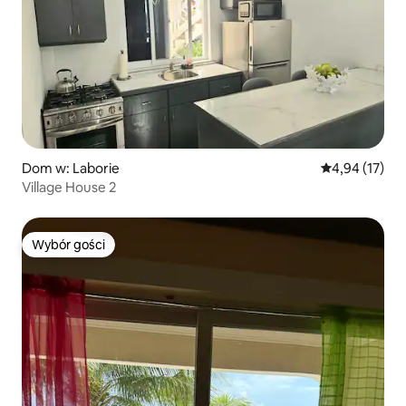
Dom w: Laborie
Średnia ocena:
4,94 (17)
Village House 2
Wybór gości
Wybór gości