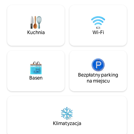
miesiącach zimowy
o morskiej bryzie i spokojnym rytmie
jest otwarta 6 dni
wyspiarskiego życia. Posiada w pełni
18:00). W menu zna
klimatyzowaną sypialnię, w której w nocy
koktajle, zimne pi
jest przyjemnie chłodno. Goście
dania kuchni kreols
uwielbiają tę miejscówkę za prywatność,
międzynarodowej. 
Kuchnia
Wi-Fi
charakter i bliski kontakt z życiem
Fame. 68 USD za 
w wiosce – wielu z nich spędza tu cały
78 USD za pokój 
swój pobyt.
Bezpłatny parking
Basen
na miejscu
Klimatyzacja