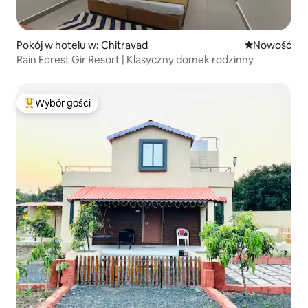
Pokój w hotelu w: Chitravad
Nowe miejsc
Nowość
Rain Forest Gir Resort | Klasyczny domek rodzinny
Wybór gości
Najpopularniejsze z kategorii Wybór gości