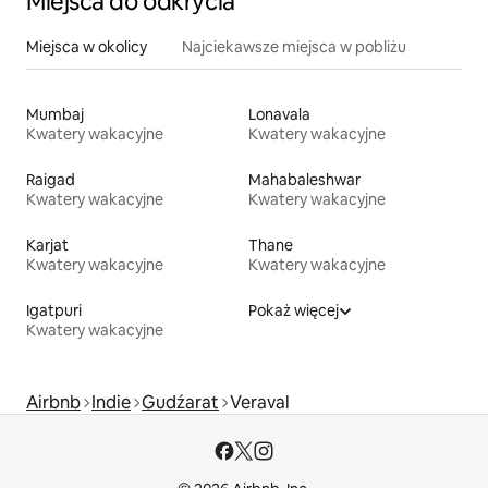
Miejsca do odkrycia
Miejsca w okolicy
Najciekawsze miejsca w pobliżu
Mumbaj
Lonavala
Kwatery wakacyjne
Kwatery wakacyjne
Raigad
Mahabaleshwar
Kwatery wakacyjne
Kwatery wakacyjne
Karjat
Thane
Kwatery wakacyjne
Kwatery wakacyjne
Igatpuri
Pokaż więcej
Kwatery wakacyjne
Airbnb
Indie
Gudźarat
Veraval