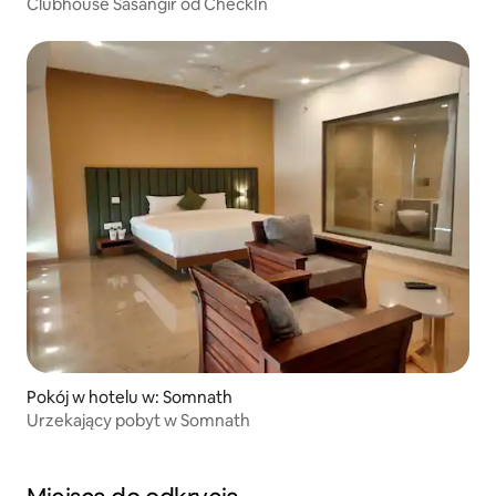
Clubhouse Sasangir od CheckIn
Pokój w hotelu w: Somnath
Urzekający pobyt w Somnath