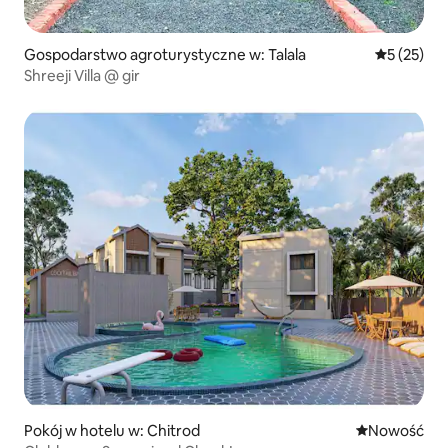
Gospodarstwo agroturystyczne w: Talala
Średnia oce
5 (25)
Shreeji Villa @ gir
Pokój w hotelu w: Chitrod
Nowe miejsc
Nowość