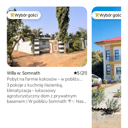
Wybór gości
Wybór gości
Najpopularniejsze z kategorii Wybór gości
Najpopularniejsze
Willa w: Somnath
Średnia ocena: 5 na 5, liczba
5 (21)
Pobyt na farmie kokosów – w pobliżu
Somnath
3 pokoje z kuchnią i łazienką,
klimatyzacja – luksusowy
agroturystyczny dom z prywatnym
basenem | W pobliżu Somnath 🌴✨ Nasz
prywatny dom z 3 sypialniami znajduje
się zaledwie 15 minut od Somnath 🛕
i niedaleko Gir 🦁 – to idealna baza
wypadowa na przygodę. Rozkoszuj się