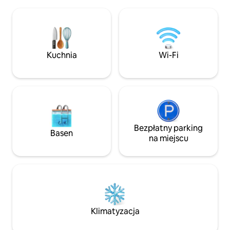
z prywatnym parkingiem na świeżym
winnicami. Apartament posiada w pełni
powietrzu, zamknięty i bezpieczny
wyposażoną kuchni
garaż na rowery i motocykle Pościel
łazienkę z pryszn
i ręczniki wliczone w cenę pobytu wiFi
Nespresso, telewi
Powitanie na miejscu lub skrytka
Fi, łóżko 160 cm, p
z kluczami, jeśli gospodarz jest
życzenie... Pościel 
Kuchnia
Wi-Fi
niedostępny lub przyjeżdżasz późno
zapewnione.
Bezpłatny parking
Basen
na miejscu
Klimatyzacja