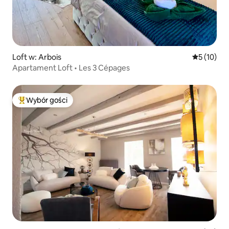
Loft w: Arbois
Średnia oce
5 (10)
Apartament Loft • Les 3 Cépages
Wybór gości
Najpopularniejsze z kategorii Wybór gości