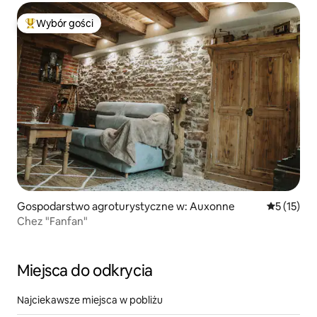
Wybór gości
Najpopularniejsze z kategorii Wybór gości
Gospodarstwo agroturystyczne w: Auxonne
Średnia oce
5 (15)
Chez "Fanfan"
Miejsca do odkrycia
Najciekawsze miejsca w pobliżu