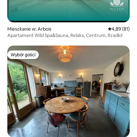
Mieszkanie w: Arbois
Średnia ocena:
4,89 (81)
Apartament Wild Spa&Sauna, Relaks, Centrum, Rzadki!
Wybór gości
Wybór gości