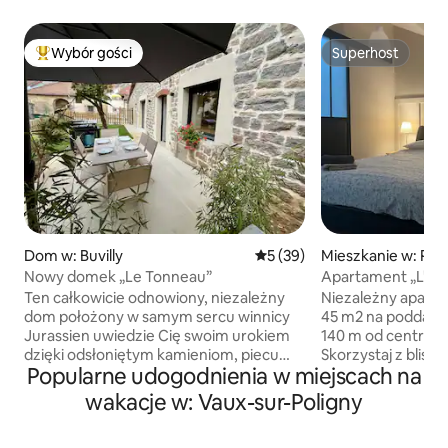
Wybór gości
Superhost
Najpopularniejsze z kategorii Wybór gości
Superhost
Dom w: Buvilly
Średnia ocena: 5 na 5, liczba
5 (39)
Mieszkanie w: Pol
Nowy domek „Le Tonneau”
Apartament „L'ép
miasta Poligny
Ten całkowicie odnowiony, niezależny
Niezależny apart
dom położony w samym sercu winnicy
45 m2 na poddas
Jurassien uwiedzie Cię swoim urokiem
140 m od centrum 
dzięki odsłoniętym kamieniom, piecu
Skorzystaj z blis
Popularne udogodnienia w miejscach na
chlebowemu (dekoracja) i tarasowi.
centrum miasta, 
Położony w małej winiarskiej wiosce
spokojnej uliczce w
wakacje w: Vaux-sur-Poligny
między Arbois, Pupillin i Poligny w
położony w samym
spokojnej okolicy. Zamknięty obiekt
połowie drogi międ