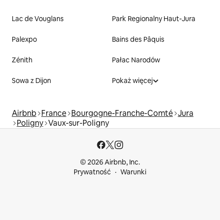
Lac de Vouglans
Park Regionalny Haut-Jura
Palexpo
Bains des Pâquis
Zénith
Pałac Narodów
Sowa z Dijon
Pokaż więcej
Airbnb
France
Bourgogne-Franche-Comté
Jura
Poligny
Vaux-sur-Poligny
© 2026 Airbnb, Inc.
Prywatność
Warunki