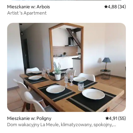
Mieszkanie w: Arbois
Średnia ocena:
4,88 (34)
Artist 's Apartment
Mieszkanie w: Poligny
Średnia ocena:
4,91 (55)
Dom wakacyjny La Meule, klimatyzowany, spokojny,
z usługą table d'hôte.