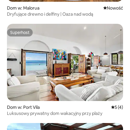
Dom w: Malorua
Nowe miejsc
Nowość
Dryfujące drewno i delfiny | Oaza nad wodą
Superhost
Superhost
Dom w: Port Vila
Średnia oc
5 (4)
Luksusowy prywatny dom wakacyjny przy plaży