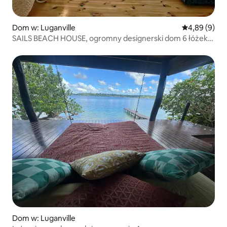
Dom w: Luganville
Średnia ocena
4,89 (9)
SAILS BEACH HOUSE, ogromny designerski dom 6 łóżek
typu king
Dom w: Luganville