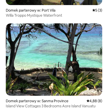
Domek parterowy w: Port Vila
Średnia oc
5 (3)
Willa Troppo Mystique Waterfront
Domek parterowy w: Sanma Province
Średnia ocena
4,88 (8)
Island View Cottages 3 Bedrooms Aore Island Vanuatu