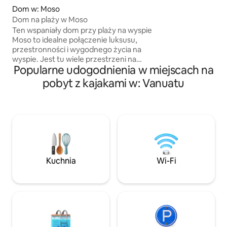
Udogodnienia w st
Dom w: Moso
prywatne molo/pl
Dom na plaży w Moso
bezpłatne sporty 
Ten wspaniały dom przy plaży na wyspie
Starlink, filtrowan
Moso to idealne połączenie luksusu,
miejscu i menedże
przestronności i wygodnego życia na
wygody i bezpiecz
wyspie. Jest tu wiele przestrzeni na
wygodna, bezpiecz
Popularne udogodnienia w miejscach na
relaks i odpoczynek dzięki 2 dużym
spaceru od poblisk
wewnętrznym salonom i 3 sypialniom.
pobyt z kajakami w: Vanuatu
gdzie można nurk
Wyjdź na zewnątrz do ogromnego
restauracji. 3 błęk
basenu otoczonego rozległym tarasem.
progiem.
Ciesz się posiłkami zarówno
w pomieszczeniach, jak i na świeżym
powietrzu, idealnymi na tropikalne
wieczory. Na terenie nieruchomości
znajduje się również duże prywatne
podwórko, które zapewnia przestrzeń
Kuchnia
Wi-Fi
i spokojną, wyspiarską atmosferę. Ten
dom na plaży zapewnia niezapomniane
wakacyjne przeżycia.