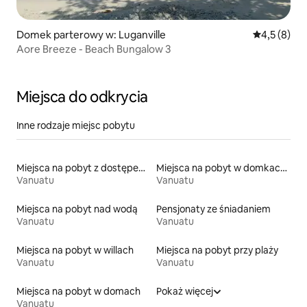
Domek parterowy w: Luganville
Średnia ocen
4,5 (8)
Aore Breeze - Beach Bungalow 3
Miejsca do odkrycia
Inne rodzaje miejsc pobytu
Miejsca na pobyt z dostępem do jeziora
Miejsca na pobyt w domkach gościnnych
Vanuatu
Vanuatu
Miejsca na pobyt nad wodą
Pensjonaty ze śniadaniem
Vanuatu
Vanuatu
Miejsca na pobyt w willach
Miejsca na pobyt przy plaży
Vanuatu
Vanuatu
Miejsca na pobyt w domach
Pokaż więcej
Vanuatu