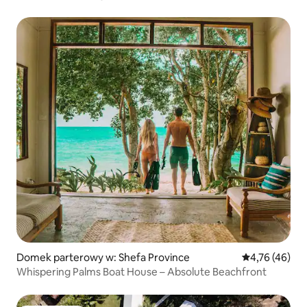
Domek parterowy w: Shefa Province
Średnia ocena:
4,76 (46)
Whispering Palms Boat House – Absolute Beachfront