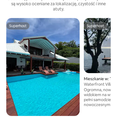
są wysoko oceniane za lokalizację, czystość i inne
atuty.
Superhost
Superhost
Superhost
Superhost
Mieszkanie w: Turt
Waterfront Villa 1, 
Bay
Ogromna, nowocze
widokiem na wyspy 
pełni samodzielna
nowoczesnymi ud
2 sypialnie / 2 łazi
jadalnią / salonem