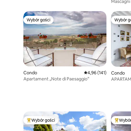
Mascagni 
Pienza
Wybór gości
Wybór g
Wybór gości
Wybór g
Condo
Średnia ocena: 4,96 na 5
4,96 (141)
Condo
Apartament „Note di Paesaggio”
APARTAM
HISTORY
Wybór gości
Wybór
Najpopularniejsze z kategorii Wybór gości
Najpopul