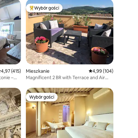
Wybór gości
Wybór gości
Najpopularniejsze z kategorii Wybór gości
rednia ocena: 4,97 na 5, liczba recenzji: 415
4,97 (415)
Mieszkanie
Średnia ocena: 4,99 na 5
4,99 (104)
tonie –
Magnificent 2 BR with Terrace and Air
Conditioning
Wybór gości
Wybór gości
Wybór gości