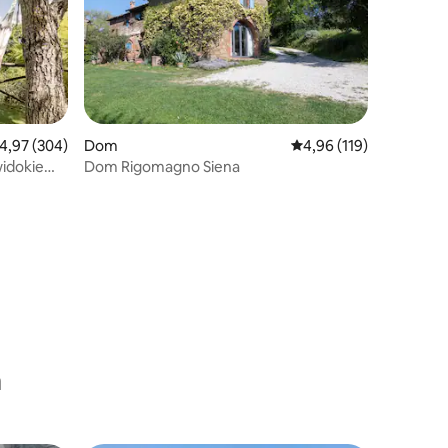
rednia ocena: 4,97 na 5, liczba recenzji: 304
4,97 (304)
Dom
Średnia ocena: 4,96 na 5
4,96 (119)
widokiem
Dom Rigomagno Siena
a