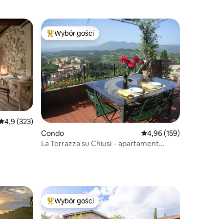
Wybór gości
Najpopularniejsze z kategorii Wybór gości
Średnia ocena: 4,9 na 5, liczba recenzji: 323
4,9 (323)
Condo
Średnia ocena: 4,96 na 5
4,96 (159)
La Terrazza su Chiusi – apartament
z widokiem
Wybór gości
Wybór gości
Najpopularniejsze z kategorii Wybór gości