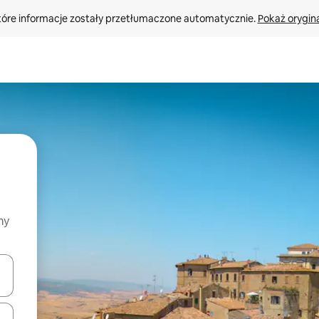
tóre informacje zostały przetłumaczone automatycznie. 
Pokaż orygina
my
o nich za pomocą klawiszy strzałek w górę i w dół lub przeglądać j