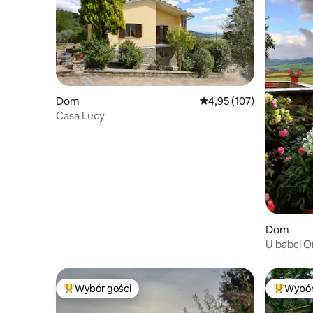
Dom
Średnia ocena: 4,95 na 5
4,95 (107)
Casa Lucy
Dom
U babci Or
Wybór gości
Wybór
Najpopularniejsze z kategorii Wybór gości
Najpopul