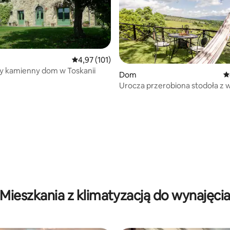
Średnia ocena: 4,97 na 5, liczba recenzji: 101
4,97 (101)
y kamienny dom w Toskanii
Dom
Ś
Urocza przerobiona stodoła z 
na wzgórza Chianti
, liczba recenzji: 109
Mieszkania z klimatyzacją do wynajęci