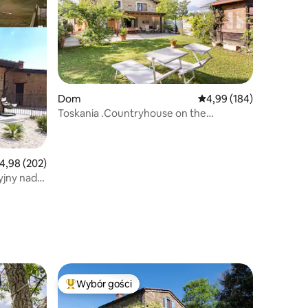
Dom
Średnia ocena: 4,99 na 5
4,99 (184)
Toskania .Countryhouse on the
Florence's hills
rednia ocena: 4,98 na 5, liczba recenzji: 202
4,98 (202)
yjny nad
Wybór gości
Najpopularniejsze z kategorii Wybór gości