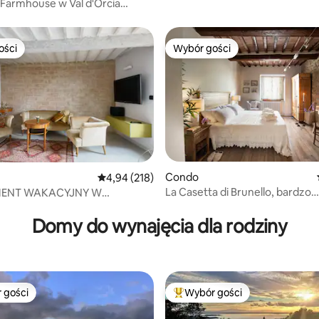
Farmhouse w Val d'Orcia
ości
Wybór gości
ości
Wybór gości
, liczba recenzji: 141
Condo
Średnia ocena: 4,94 na 5, liczba recenzji: 218
4,94 (218)
La Casetta di Brunello, bardzo
ENT WAKACYJNY W
panoramiczny z tarasem
CZNYM PAŁACU – MARINA
Domy do wynajęcia dla rodziny
 gości
Wybór gości
arniejsze z kategorii Wybór gości
Najpopularniejsze z kategorii 