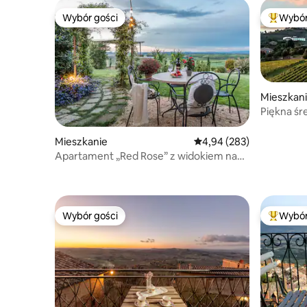
Wybór gości
Wybór
Wybór gości
Najpopul
Mieszkan
Piękna śr
Mieszkanie
Średnia ocena: 4,94 na 5,
4,94 (283)
Apartament „Red Rose” z widokiem na
Sienę.
Wybór gości
Wybór
Wybór gości
Najpopul