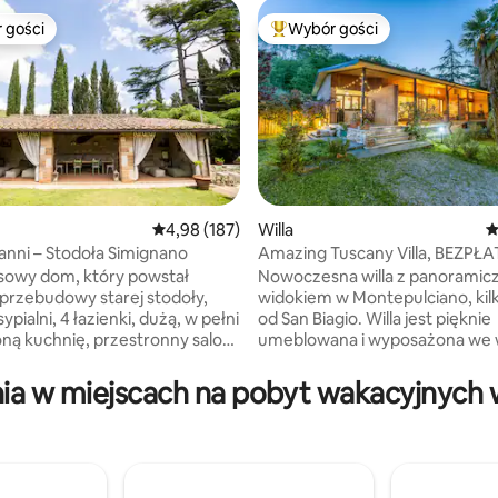
 gości
Wybór gości
arniejsze z kategorii Wybór gości
Najpopularniejsze z kategorii 
Średnia ocena: 4,98 na 5, liczba recenzji: 187
4,98 (187)
Willa
Ś
ianni – Stodoła Simignano
Amazing Tuscany Villa, BEZPŁ
, liczba recenzji: 127
PARKING
sowy dom, który powstał
Nowoczesna willa z panorami
przebudowy starej stodoły,
widokiem w Montepulciano, kil
sypialni, 4 łazienki, dużą, w pełni
od San Biagio. Willa jest pięknie
ą kuchnię, przestronny salon,
umeblowana i wyposażona we 
atny ogród z parkingiem,
udogodnienia, które zapewnią
ras z sofami, grill, palenisko
przyjemny wypoczynek. Z tar
a w miejscach na pobyt wakacyjnych w 
 na świeżym powietrzu. Idealne
podziwiać zapierające dech w p
la osób, które szukają
widoki na okolicę lub zrelaksow
ch wrażeń – łączy w sobie
w dwóch przestronnych ogrod
y urok z nowoczesnymi
Będziesz mieć również do dysp
niami. Idealne miejsce dla
dużą kuchnię, aby spróbować sw