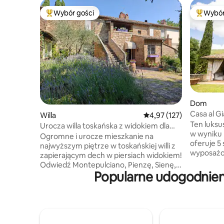
Wybór gości
Wybór
Najpopularniejsze z kategorii Wybór gości
Najpopul
Dom
Casa al G
Willa
Średnia ocena: 4,97 na 5
4,97 (127)
Ten luksu
Urocza willa toskańska z widokiem dla
w wyniku 
rodziny i przyjaciół
Ogromne i urocze mieszkanie na
oferuje 5 
najwyższym piętrze w toskańskiej willi z
wyposażon
zapierającym dech w piersiach widokiem!
duży pryw
Odwiedź Montepulciano, Pienzę, Sienę,
jacuzzi, ta
Popularne udogodnieni
odkryj okolicę, winnice i gorące źródła,
i kuchnię
wybierz się na pieszą wycieczkę lub
miejsce d
przejażdżkę rowerem elektrycznym, na
wyjątkowy
spacer lub przejażdżkę samochodem!
rustykaln
Dwa przestronne apartamenty
udogodnie
z najwyższej jakości łóżkami i łazienką.