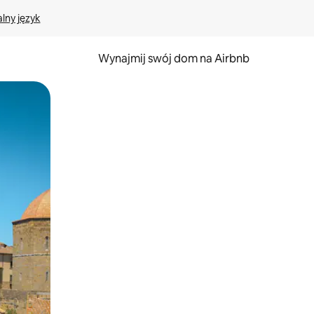
lny język
Wynajmij swój dom na Airbnb
e za pomocą gestów dotykowych lub przesuwania.