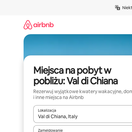
Przejdź
Niek
do
treści
Miejsca na pobyt w
pobliżu: Val di Chiana
Rezerwuj wyjątkowe kwatery wakacyjne, do
i inne miejsca na Airbnb
Lokalizacja
Gdy wyniki będą dostępne, możesz poruszać się p
Zameldowanie