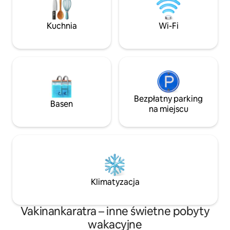
2 pokoje dwuosobowe, gorąca
łazienka(zasilana panelem słonecznym),
telewizor, wszystko w bardzo
Kuchnia
Wi-Fi
konkurencyjnej cenie. Witaj w domku
gościnnym Sanda.
Bezpłatny parking
Basen
na miejscu
Klimatyzacja
Vakinankaratra – inne świetne pobyty
wakacyjne