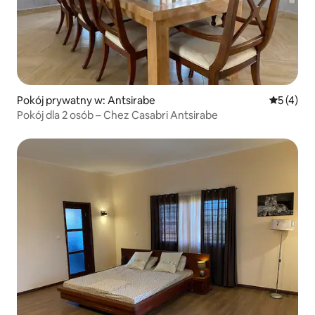
Pokój prywatny w: Antsirabe
Średnia oc
5 (4)
Pokój dla 2 osób – Chez Casabri Antsirabe