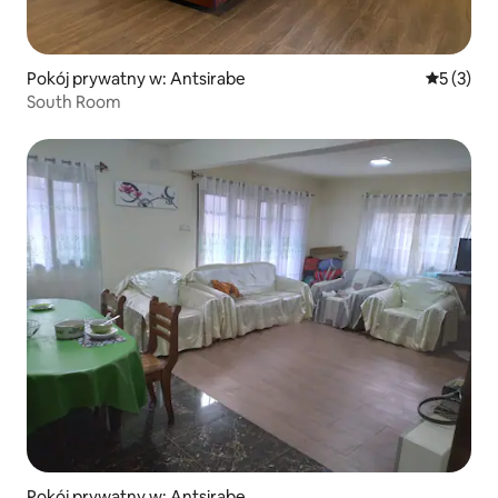
Pokój prywatny w: Antsirabe
Średnia oc
5 (3)
South Room
Pokój prywatny w: Antsirabe