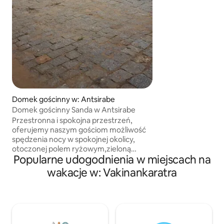
z dwoma pojedync
sypialnia z pojed
podwójne łóżko, 2 łazien
jasny salon z tel
nowoczesna kuchn
i bezpieczny parki
Domek gościnny w: Antsirabe
Domek gościnny Sanda w Antsirabe
Przestronna i spokojna przestrzeń,
oferujemy naszym gościom możliwość
spędzenia nocy w spokojnej okolicy,
otoczonej polem ryżowym,zieloną
Popularne udogodnienia w miejscach na
ziemią i niewiarygodnym zachodem
słońca w górach. Całkiem luksusowy,
wakacje w: Vakinankaratra
nasz domek gościnny ma miejsce na
gotowanie, a przede wszystkim
śniadanie może być przygotowane
przez gospodarza (śniadanie
amerykańskie 5EURO). 1 pokój rodzinny,