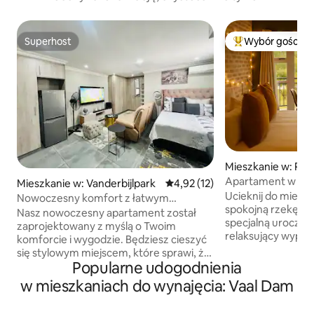
Superhost
Wybór gości
Superhost
Najpopularniejsze
Mieszkanie w: Par
Apartament w Pon
Mieszkanie w: Vanderbijlpark
Średnia ocena: 4,92 na 5, liczba
4,92 (12)
Ucieknij do miejsc
Nowoczesny komfort z łatwym
spokojną rzekę Vaa
dostępem wszędzie
Nasz nowoczesny apartament został
specjalną uroczyst
zaprojektowany z myślą o Twoim
relaksujący wypoc
komforcie i wygodzie. Będziesz cieszyć
apartament oferuje
się stylowym miejscem, które sprawi, że
atmosferę, dzięki
Popularne udogodnienia
poczujesz się jak w domu,
jak w domu. Ciesz
z przemyślanymi akcentami, które
w mieszkaniach do wynajęcia: Vaal Dam
do posiadłości Pon
sprawią, że Twój pobyt będzie
na Ciebie różnorod
relaksujący. Apartament znajduje się w