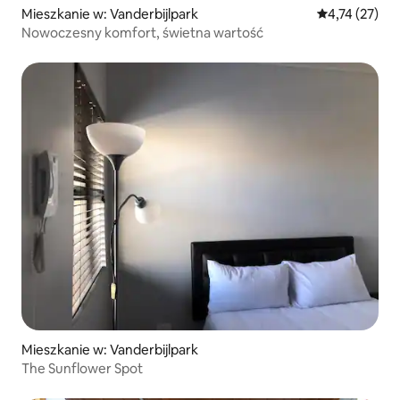
Mieszkanie w: Vanderbijlpark
Średnia ocena:
4,74 (27)
Nowoczesny komfort, świetna wartość
Mieszkanie w: Vanderbijlpark
The Sunflower Spot