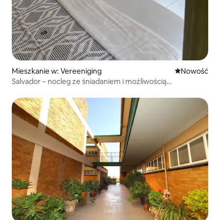
Mieszkanie w: Vereeniging
Nowe miejsc
Nowość
Salvador – nocleg ze śniadaniem i możliwością
przygotowywania posiłków