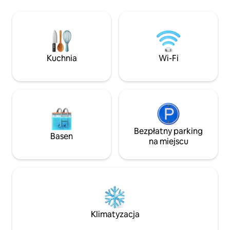
gastronomiczne, z
bezpiecznej okolicy z łatwym dostępem
połączenie relaksu
do wszystkich głównych tras, dzięki
Niezależnie od te
czemu jest idealny zarówno dla osób
nad rzeką, czy zw
podróżujących służbowo, jak i
jest to idealne mi
rekreacyjnie. ✅ Nowoczesne i przytulne
trwałe wspomnien
wnętrza ✅ W pełni wyposażona kuchnia
Kuchnia
Wi-Fi
do samodzielnego wyżywienia ✅
Klimatyzacja, nieograniczony dostęp do
Wi-Fi, Netflix, Supersport ✅ Bezpieczne
środowisko ✅ Blisko sklepów, restauracji
Bezpłatny parking
Basen
na miejscu
Klimatyzacja