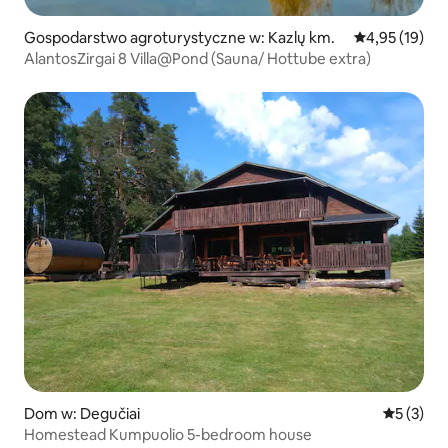
Gospodarstwo agroturystyczne w: Kazlų km.
Średnia ocena:
4,95 (19)
AlantosZirgai 8 Villa@Pond (Sauna/ Hottube extra)
Dom w: Degučiai
Średnia oc
5 (3)
Homestead Kumpuolio 5-bedroom house