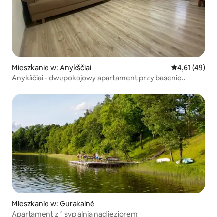
Mieszkanie w: Anykščiai
Średnia ocena:
4,61 (49)
Anykščiai - dwupokojowy apartament przy basenie
Bangenis
Mieszkanie w: Gurakalnė
Apartament z 1 sypialnią nad jeziorem