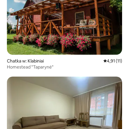
Chatka w: Klabiniai
Średnia ocena
4,91 (11)
Homestead "Taparynė"