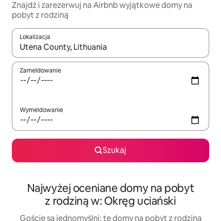
Znajdź i zarezerwuj na Airbnb wyjątkowe domy na
pobyt z rodziną
Lokalizacja
Gdy wyniki będą dostępne, możesz poruszać się po nich za pom
Zameldowanie
Wymeldowanie
Szukaj
Najwyżej oceniane domy na pobyt
z rodziną w: Okręg uciański
Goście są jednomyślni: te domy na pobyt z rodziną