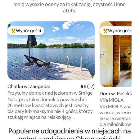
mają wysokie oceny za lokalizację, czystość i inne
atuty.
Wybór gości
Wybór gości
Najpopularniejsze z kategorii Wybór gości
Najpopularniejsze
Chatka w: Žaugėdai
Średnia ocena: 5 na 5, liczba
5 (17)
Przytulny domek nad jeziorem w Smilge
Dom w: Pašekščiai
Nasz przytulny domek o powierzchni
Villa MIGLA
26 metrów kwadratowych jest idealny
Vila MIGLA znajduj
dla pary lub maksymalnie 4 gości, którzy
wiosce, w lesie La
szukają miejsca na relaksujący
jeziora Aisetas (16
wypoczynek. W wnętrzu znajduje się
dla miłośników dzik
aneks kuchenny, jadalnia, łóżko
Popularne udogodnienia w miejscach na
Ja osobiście late
dwuosobowe, dodatkowe miejsca do
dystansach w Aise