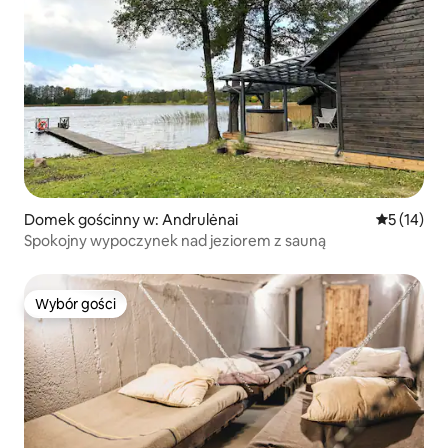
Domek gościnny w: Andrulėnai
Średnia oce
5 (14)
Spokojny wypoczynek nad jeziorem z sauną
Wybór gości
Wybór gości