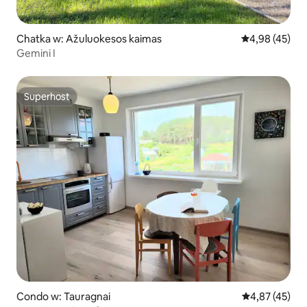
Chatka w: Ažuluokesos kaimas
Średnia ocena:
4,98 (45)
Gemini I
Superhost
Superhost
Condo w: Tauragnai
Średnia ocena:
4,87 (45)