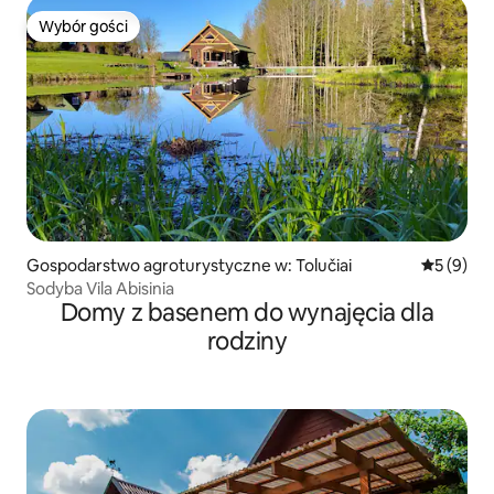
Wybór gości
Wybór gości
Gospodarstwo agroturystyczne w: Tolučiai
Średnia oc
5 (9)
Sodyba Vila Abisinia
Domy z basenem do wynajęcia dla
rodziny