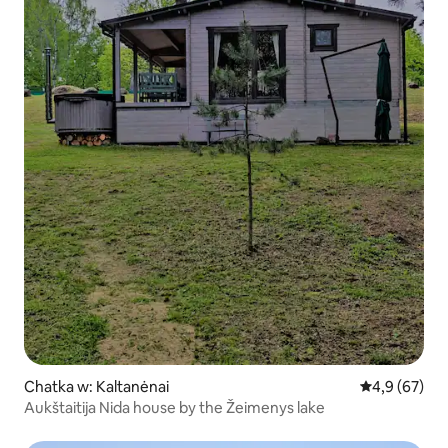
Chatka w: Kaltanėnai
Średnia ocena
4,9 (67)
Aukštaitija Nida house by the Žeimenys lake