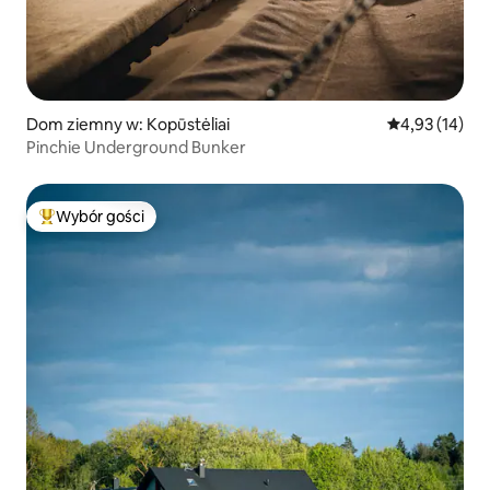
Dom ziemny w: Kopūstėliai
Średnia ocena:
4,93 (14)
Pinchie Underground Bunker
Wybór gości
Najpopularniejsze z kategorii Wybór gości