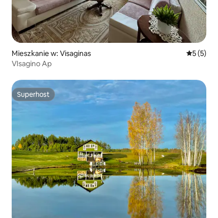
Mieszkanie w: Visaginas
Średnia oc
5 (5)
VIsagino Ap
Superhost
Superhost