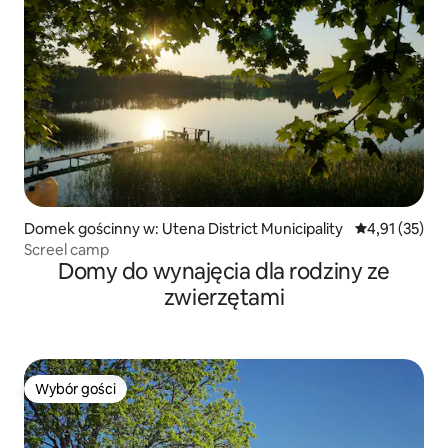
Domek gościnny w: Utena District Municipality
Średnia ocena:
4,91 (35)
Screel camp
Domy do wynajęcia dla rodziny ze
zwierzętami
Wybór gości
Wybór gości