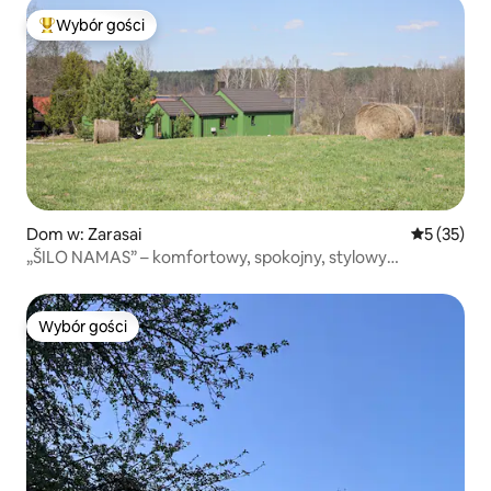
Wybór gości
Najpopularniejsze z kategorii Wybór gości
Dom w: Zarasai
Średnia oce
5 (35)
„ŠILO NAMAS” – komfortowy, spokojny, stylowy
wypoczynek.
Wybór gości
Wybór gości