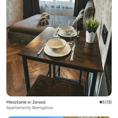
Mieszkanie w: Zarasai
Średnia oce
5 (13)
Apartamenty Skersgatvio