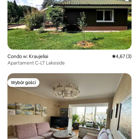
Condo w: Kraujeliai
Średnia ocena
4,67 (3)
Apartament C-LT Lakeside
Wybór gości
Wybór gości