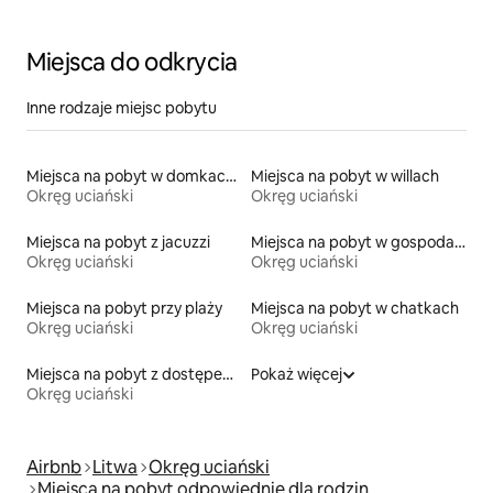
Miejsca do odkrycia
Inne rodzaje miejsc pobytu
Miejsca na pobyt w domkach gościnnych
Miejsca na pobyt w willach
Okręg uciański
Okręg uciański
Miejsca na pobyt z jacuzzi
Miejsca na pobyt w gospodarstwach agroturystycznych
Okręg uciański
Okręg uciański
Miejsca na pobyt przy plaży
Miejsca na pobyt w chatkach
Okręg uciański
Okręg uciański
Miejsca na pobyt z dostępem do jeziora
Pokaż więcej
Okręg uciański
Airbnb
Litwa
Okręg uciański
Miejsca na pobyt odpowiednie dla rodzin