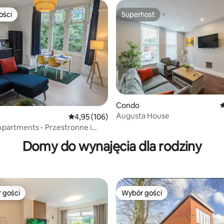
ości
Superhost
ości
Superhost
Condo
Ś
Augusta House
Średnia ocena: 4,95 na 5, liczba recenzji: 106
4,95 (106)
, liczba recenzji: 120
partments - Przestronne i
ne mieszkanie
Domy do wynajęcia dla rodziny
 gości
Wybór gości
arniejsze z kategorii Wybór gości
Wybór gości