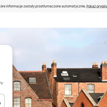
tóre informacje zostały przetłumaczone automatycznie. 
Pokaż orygina
my
o nich za pomocą klawiszy strzałek w górę i w dół lub przeglądać j