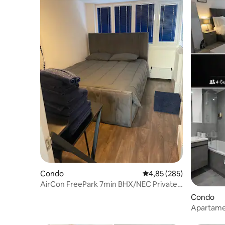
Condo
Średnia ocena: 4,85 na 5
4,85 (285)
AirCon FreePark 7min BHX/NEC Private
Accommodation
Condo
Apartamen
miasta | 