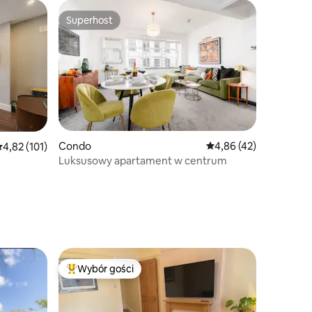
Superhost
Superhost
Condo
Średnia ocena: 4,86 na 
4,86 (42)
rednia ocena: 4,82 na 5, liczba recenzji: 101
4,82 (101)
Luksusowy apartament w centrum
Wybór gości
Najpopularniejsze z kategorii Wybór gości