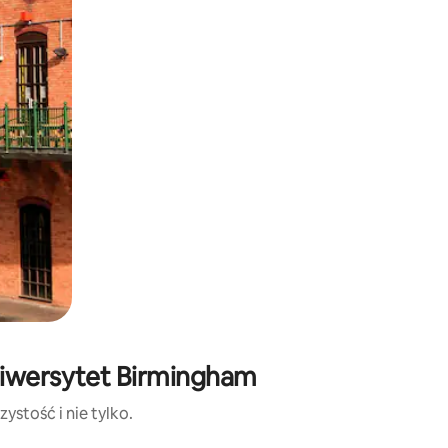
niwersytet Birmingham
ystość i nie tylko.