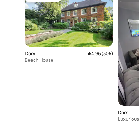
Najpopularniejsze z kategorii Wybór gości
Superho
Dom
Średnia ocena: 4,96 na 5,
4,96 (506)
Beech House
Dom
Luxurious 