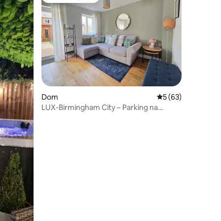
Wybór gości
Najpopularniejsze z kategorii Wybór gości
Dom
Średnia ocena: 5 na 
5 (63)
LUX-Birmingham City – Parking na
podjeździe – Ogród