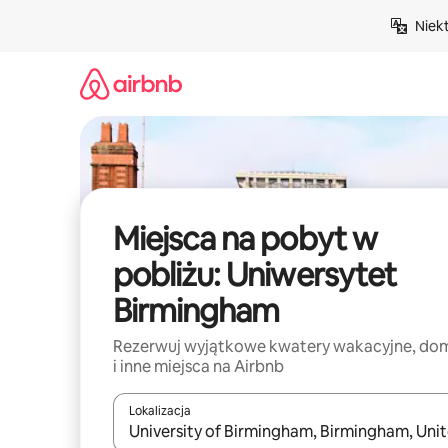
Przejdź
Niek
do
treści
Miejsca na pobyt w
pobliżu: Uniwersytet
Birmingham
Rezerwuj wyjątkowe kwatery wakacyjne, do
i inne miejsca na Airbnb
Lokalizacja
Gdy wyniki będą dostępne, możesz poruszać się p