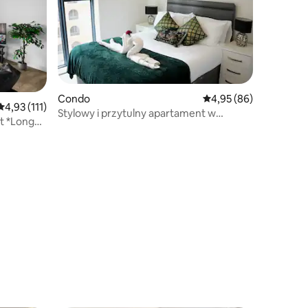
Condo
Średnia ocena: 4,95 na 
4,95 (86)
Średnia ocena: 4,93 na 5, liczba recenzji: 111
4,93 (111)
Stylowy i przytulny apartament w
t *Long
centrum Birmingham, Broad Street!