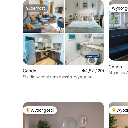
Superhost
Wybór g
Superhost
Wybór g
Condo
Condo
Średnia ocena: 4,82 na 5
4,82 (120)
Moseley A
Studio w centrum miasta, wygodne
nowoczes
łóżko przy stacji New St.
Wybór gości
Wybór
Najpopularniejsze z kategorii Wybór gości
Najpopul