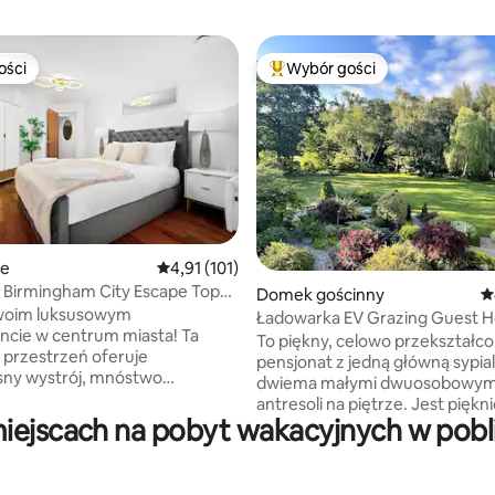
ości
Wybór gości
ości
Najpopularniejsze z kategorii 
ie
Średnia ocena: 4,91 na 5, liczba recenzji: 101
4,91 (101)
 Birmingham City Escape Top
, liczba recenzji: 131
Domek gościnny
Ś
w
swoim luksusowym
Ładowarka EV Grazing Guest H
cie w centrum miasta! Ta
min BHX/NEC
To piękny, celowo przekształc
 przestrzeń oferuje
pensjonat z jedną główną sypialn
ny wystrój, mnóstwo
dwiema małymi dwuosobowym
o światła i najwyższej klasy
antresoli na piętrze. Jest piękn
nia. Do dyspozycji gości jest
iejscach na pobyt wakacyjnych w pobl
urządzony i położony w niesa
yposażona kuchnia,
wspólnym ogrodzie ze stawem 
ne pokoje dzienne i przytulne
Nieruchomość znajduje się 0,7 m
 z łazienką. Do Birmingham New
autostrady, z niewielkimi zakłó