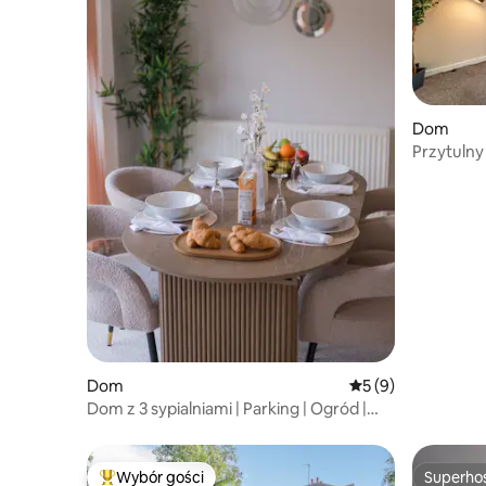
Dom
Przytulny
5 minut do
Dom
Średnia ocena: 5 na
5 (9)
Dom z 3 sypialniami | Parking | Ogród |
W pobliżu NEC i stacji
Wybór gości
Superho