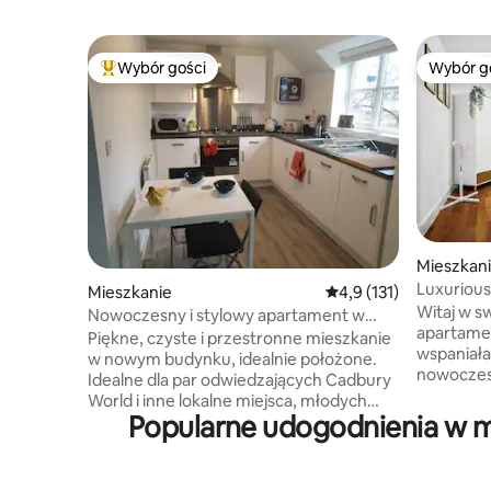
Wybór gości
Wybór g
Najpopularniejsze z kategorii Wybór gości
Wybór g
Mieszkan
Luxurious
Mieszkanie
Średnia ocena: 4,9 na 5
4,9 (131)
Floor Vie
Witaj w 
Nowoczesny i stylowy apartament w
apartamen
idealnej lokalizacji.
Piękne, czyste i przestronne mieszkanie
wspaniała
w nowym budynku, idealnie położone.
nowoczes
Idealne dla par odwiedzających Cadbury
naturalneg
World i inne lokalne miejsca, młodych
udogodnie
Popularne udogodnienia w m
profesjonalistów dojeżdżających do
w pełni w
centrum miasta lub krewnych
przestron
studentów studiujących na
sypialnie
Uniwersytecie w Birmingham. Funkcje: