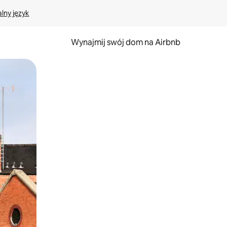
lny język
Wynajmij swój dom na Airbnb
e za pomocą gestów dotykowych lub przesuwania.