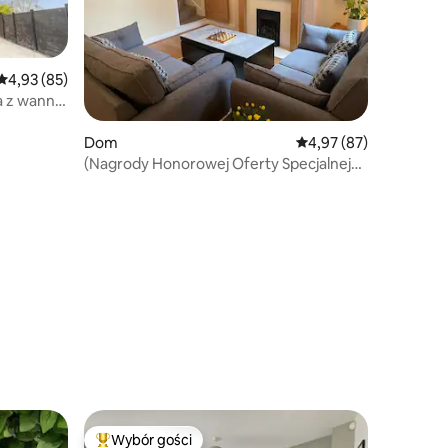
Średnia ocena: 4,93 na 5, liczba recenzji: 85
4,93 (85)
a z wanną
Dom
Średnia ocena: 4,97 na 
4,97 (87)
(Nagrody Honorowej Oferty Specjalnej
SuperHost)
Wybór gości