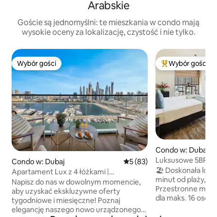
Arabskie
Goście są jednomyślni: te mieszkania w condo mają
wysokie oceny za lokalizację, czystość i nie tylko.
Wybór gości
Wybór gości
Wybór gości
Najpopularniejsze
Condo w: Dubaj
Luksusowe 5BR+Ma
Condo w: Dubaj
Średnia ocena: 5 na 5, liczba
5 (83)
Beach, Marina & T
🏖️ Doskonała lokal
Apartament Lux z 4 łóżkami |
minut od plaży, prz
Niesamowity widok na plażę
Napisz do nas w dowolnym momencie,
Przestronne mieszk
aby uzyskać ekskluzywne oferty
dla maks. 16 osób
tygodniowe i miesięczne! Poznaj
luksusowy apartam
elegancję naszego nowo urządzonego
wyposażona kuchn