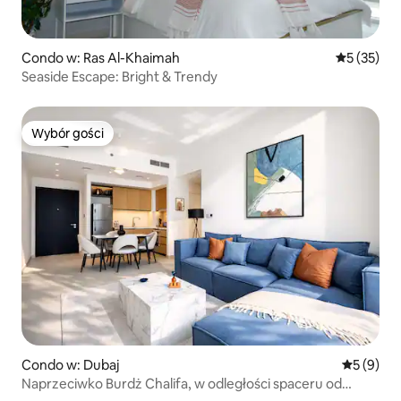
Condo w: Ras Al-Khaimah
Średnia oce
5 (35)
Seaside Escape: Bright & Trendy
Wybór gości
Wybór gości
Condo w: Dubaj
Średnia oc
5 (9)
Naprzeciwko Burdż Chalifa, w odległości spaceru od
centrum handlowego, siłowni i basenu