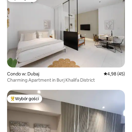
Wybór gości
Condo w: Dubaj
Średnia ocena:
4,98 (45)
Charming Apartment in Burj Khalifa District
Wybór gości
Najpopularniejsze z kategorii Wybór gości