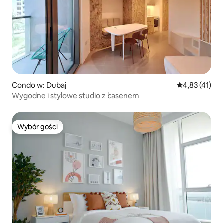
Condo w: Dubaj
Średnia ocena:
4,83 (41)
Wygodne i stylowe studio z basenem
Wybór gości
Wybór gości