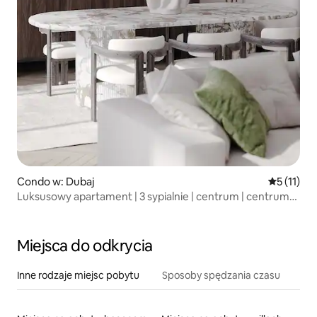
Condo w: Dubaj
Średnia oc
5 (11)
Luksusowy apartament | 3 sypialnie | centrum | centrum
handlowe dubaj
Miejsca do odkrycia
Inne rodzaje miejsc pobytu
Sposoby spędzania czasu