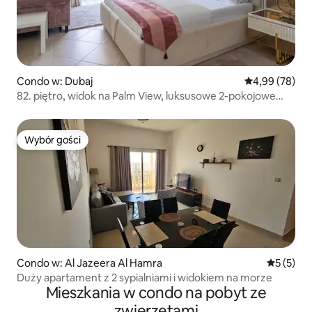
Condo w: Dubaj
Średnia ocena:
4,99 (78)
82. piętro, widok na Palm View, luksusowe 2-pokojowe
mieszkanie w wieżowcu Princess Tower
Wybór gości
Wybór gości
Condo w: Al Jazeera Al Hamra
Średnia oc
5 (5)
Duży apartament z 2 sypialniami i widokiem na morze
Mieszkania w condo na pobyt ze
zwierzętami