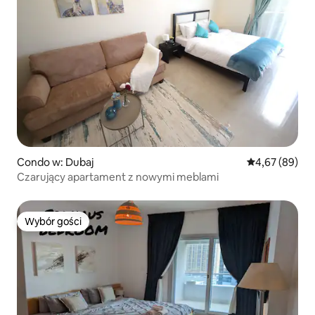
Condo w: Dubaj
Średnia ocena:
4,67 (89)
Czarujący apartament z nowymi meblami
Wybór gości
Wybór gości