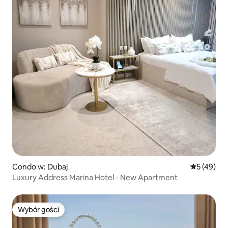
Condo w: Dubaj
Średnia oce
5 (49)
Luxury Address Marina Hotel - New Apartment
Wybór gości
Wybór gości