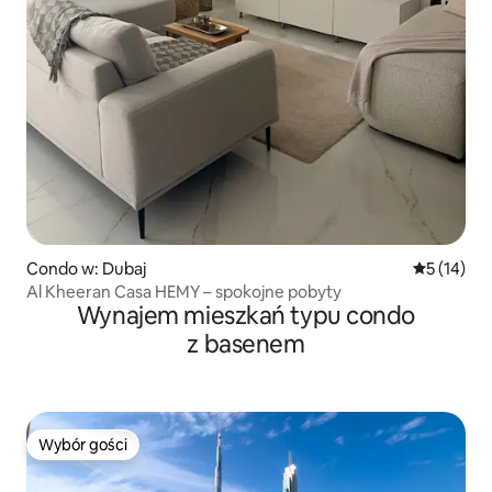
Condo w: Dubaj
Średnia oce
5 (14)
Al Kheeran Casa HEMY – spokojne pobyty
Wynajem mieszkań typu condo
z basenem
Wybór gości
Wybór gości