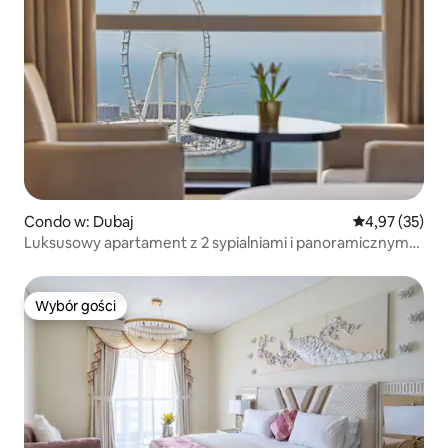
Condo w: Dubaj
Średnia ocena:
4,97 (35)
Luksusowy apartament z 2 sypialniami i panoramicznym
widokiem na morze w JBR
Wybór gości
Wybór gości