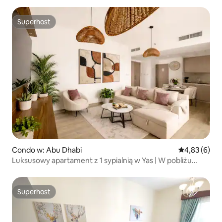
Superhost
Superhost
Condo w: Abu Dhabi
Średnia ocena
4,83 (6)
Luksusowy apartament z 1 sypialnią w Yas | W pobliżu
Ferrari World i Warner Bros
Superhost
Superhost