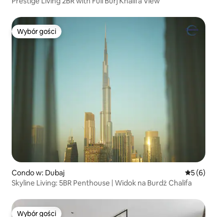
Prestige Living 2BR with Full Burj Khalifa View
Wybór gości
Wybór gości
Condo w: Dubaj
Średnia oc
5 (6)
Skyline Living: 5BR Penthouse | Widok na Burdż Chalifa
Wybór gości