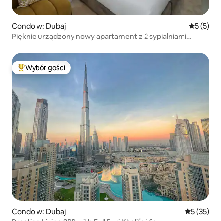
Condo w: Dubaj
Średnia oc
5 (5)
Pięknie urządzony nowy apartament z 2 sypialniami
w JVC | Basen • Siłownia
Wybór gości
Najpopularniejsze z kategorii Wybór gości
Condo w: Dubaj
Średnia oce
5 (35)