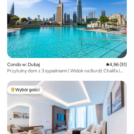
Condo w: Dubaj
Średnia ocena:
4,96 (51)
Przytulny dom z 3 sypialniami | Widok na Burdż Chalifa |
Dubai Mall 5 min
Wybór gości
Najpopularniejsze z kategorii Wybór gości