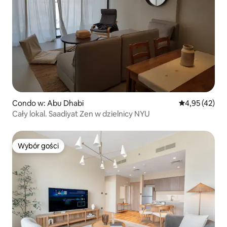
Condo w: Abu Dhabi
Średnia ocena:
4,95 (42)
Cały lokal. Saadiyat Zen w dzielnicy NYU
Wybór gości
Wybór gości