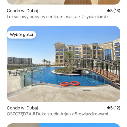
Condo w: Dubaj
Średnia oce
5 (13)
Luksusowy pobyt w centrum miasta z 2 sypialniami •
W pobliżu Burdż Chalifa
Wybór gości
Wybór gości
Condo w: Dubaj
Średnia oce
5 (12)
OSZCZĘDZAJ! Duże studio Arjan z 5-gwiazdkowymi
udogodnieniami w ośrodku wypoczynkowym