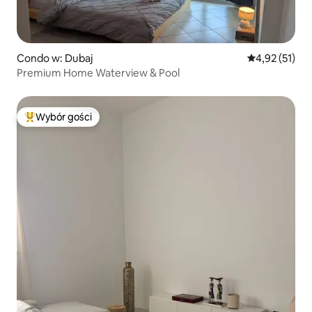
Condo w: Dubaj
Średnia ocena:
4,92 (51)
Premium Home Waterview & Pool
Wybór gości
Najpopularniejsze z kategorii Wybór gości