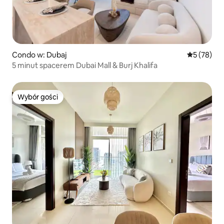
Condo w: Dubaj
Średnia oce
5 (78)
5 minut spacerem Dubai Mall & Burj Khalifa
Wybór gości
Wybór gości