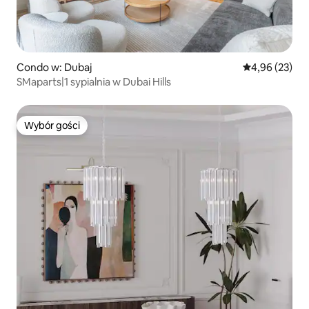
Condo w: Dubaj
Średnia ocena:
4,96 (23)
SMaparts|1 sypialnia w Dubai Hills
Wybór gości
Wybór gości