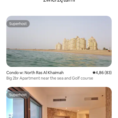
Superhost
Superhost
Condo w: North Ras Al Khaimah
Średnia ocena:
4,86 (83)
Big 2br Apartment near the sea and Golf course
Superhost
Superhost