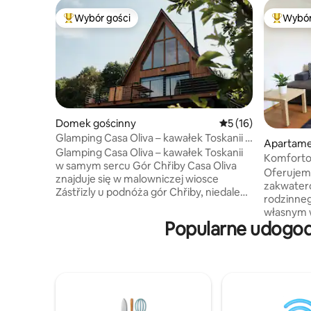
Wybór gości
Wybór
Najpopularniejsze z kategorii Wybór gości
Najpopul
Domek gościnny
Średnia ocena: 5 na 
5 (16)
Glamping Casa Oliva – kawałek Toskanii u
Apartame
nas
Glamping Casa Oliva – kawałek Toskanii
Komforto
w samym sercu Gór Chřiby Casa Oliva
ptaków
Oferujem
znajduje się w malowniczej wiosce
zakwater
Zástřizly u podnóża gór Chřiby, niedaleko
rodzinneg
Kroměříž. To stylowe miejsce na łonie
własnym 
natury oferuje idealny wypoczynek dla
Popularne udogodn
ogrodu. P
osób szukających spokoju, dobrego
w ogrodzi
samopoczucia i relaksu w duchu
obserwacj
toskańskiej wsi. To miejsce, w którym
par. Do dyspozycji podwójne łóżko,
można zwolnić, naładować baterie
pojedyncz
i jednocześnie cieszyć się komfortowymi
Apartamen
udogodnieniami z nutą luksusu. Możesz
komunikacj
spodziewać się sauny, wanny chłodzącej,