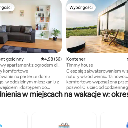
 gości
Wybór gości
arniejsze z kategorii Wybór gości
Wybór gości
5, liczba recenzji: 16
nt gościnny
Średnia ocena: 4,98 na 5, liczba recenzji: 56
4,98 (56)
Kontener
wy apartament z ogrodem dla
Timmy house
y komfortowe
Ciesz się zakwaterowaniem w 
owanie na parterze domu
natury wśród winnic. Ta nowocz
o, w oddzielnym mieszkaniu z
komfortowo wyposażona prze
wejściem i dostępem do
pozwoli Ci uciec od codzienneg
ienia w miejscach na wakacje w: okre
rzyjemne siedzenie na tarasie i
a jednocześnie cieszyć się pię
e. Ciesz się niezakłóconą
widokiem na okolicę. Do dyspoz
ą ptaków. Idealne dla rodzin i
jest w pełni wyposażona łazienk
kuchnia, dzięki czemu będą mie
e łóżko i rozkładana sofa.
Państwo wszystko, czego potr
t znajduje się kilka kroków od
aby zapewnić sobie komfortow
i miejskiej – 10 minut do
Dla maksymalnego relaksu w of