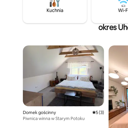
centrum U
fińskiej beczki do kąpieli, prysznica
apartame
Kuchnia
Wi-F
ogrodowego, leżaków i grilla.
ścieżek r
turystycz
dzieci 3 
okres Uh
Domek gościnny
Średnia ocena: 5 na
5 (3)
Piwnica winna w Starym Potoku