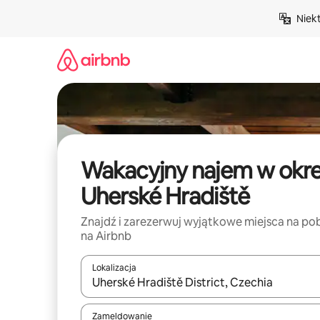
Przejdź
Niek
do
treści
Wakacyjny najem w okr
Uherské Hradiště
Znajdź i zarezerwuj wyjątkowe miejsca na po
na Airbnb
Lokalizacja
Gdy wyniki będą dostępne, możesz poruszać się p
Zameldowanie