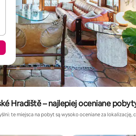
ké Hradiště – najlepiej oceniane poby
lni: te miejsca na pobyt są wysoko oceniane za lokalizację, cz