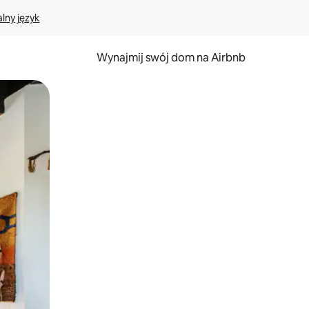
lny język
Wynajmij swój dom na Airbnb
e za pomocą gestów dotykowych lub przesuwania.