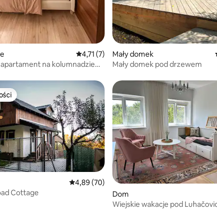
ie
Średnia ocena: 4,71 na 5, liczba recenzji: 7
4,71 (7)
Mały domek
 apartament na kolumnadzie
Mały domek pod drzewem
ce
ości
ości
Średnia ocena: 4,89 na 5, liczba recenzji: 70
4,89 (70)
ad Cottage
 5, liczba recenzji: 7
Dom
Wiejskie wakacje pod Luhačovi