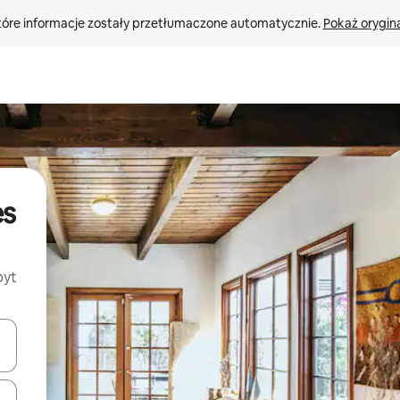
tóre informacje zostały przetłumaczone automatycznie. 
Pokaż orygina
es
byt
o nich za pomocą klawiszy strzałek w górę i w dół lub przeglądać j