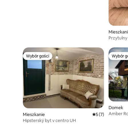
Mieszkan
Przytulny
Luhačovi
Wybór gości
Wybór g
Wybór gości
Wybór g
Domek
Amber Ro
Mieszkanie
Średnia ocena: 5 na
5 (7)
Hipsterský byt v centro UH