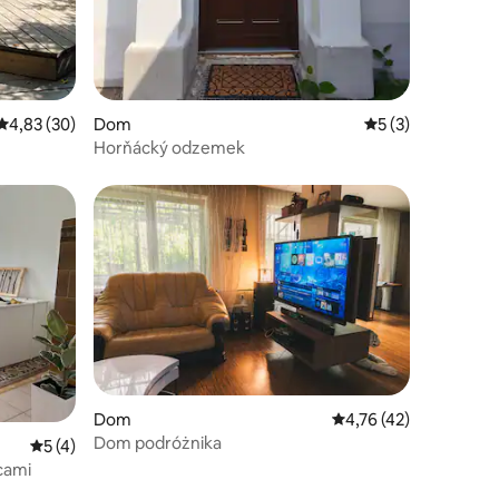
Średnia ocena: 4,83 na 5, liczba recenzji: 30
4,83 (30)
Dom
Średnia ocena: 5 n
5 (3)
Horňácký odzemek
Dom
Średnia ocena: 4,76 na 
4,76 (42)
Dom podróżnika
Średnia ocena: 5 na 5, liczba recenzji: 4
5 (4)
cami