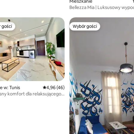
Mieszkanie
Bellezza Mia | Luksusowy wyp
w L'Aouina
 gości
Wybór gości
arniejsze z kategorii Wybór gości
Wybór gości
, liczba recenzji: 109
e w: Tunis
Średnia ocena: 4,96 na 5, liczba recenzji: 46
4,96 (46)
ny komfort dla relaksującego