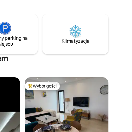
eczetu Ez-
szystkie
ny parking na
Klimatyzacja
iejscu
sem
Wybór gości
Wybór gości
Najpopularniejsze z kategorii Wybór gości