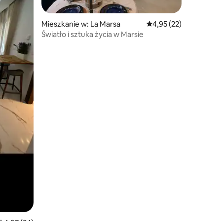
Mieszkanie w: La Marsa
Średnia ocena: 4,95 na 
4,95 (22)
Światło i sztuka życia w Marsie