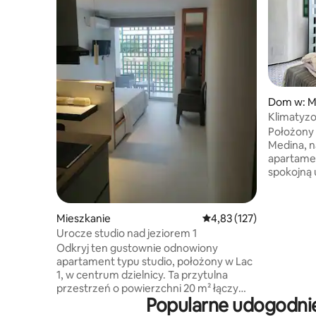
Dom w: M
Klimatyz
Medynie
Położony
Medina, n
apartame
spokojną 
od kultow
meczet Zi
Dzięki dog
Mieszkanie
Średnia ocena: 4,83 na 5
4,83 (127)
bezpiecz
Urocze studio nad jeziorem 1
doświadcz
Odkryj ten gustownie odnowiony
spokoju ducha. W apartam
apartament typu studio, położony w Lac
się przytu
1, w centrum dzielnicy. Ta przytulna
pełni wy
przestrzeń o powierzchni 20 m² łączy
łazienka i
Popularne udogodnie
w sobie komfort, nowoczesność
bazę do o
i praktyczność. Idealne dla podróżnych