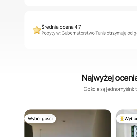
Średnia ocena 4,7
Pobyty w: Gubernatorstwo Tunis otrzymują od go
Najwyżej oceni
Goście są jednomyślni: t
Wybór gości
Wybór
Wybór gości
Najpopul