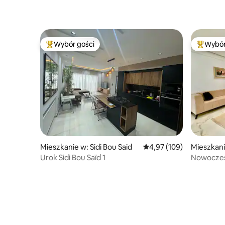
Wybór gości
Wybór
Najpopularniejsze z kategorii Wybór gości
Najpopul
Mieszkanie w: Sidi Bou Said
Średnia ocena: 4,97 na 5
4,97 (109)
Mieszkani
Urok Sidi Bou Saïd 1
Nowoczes
pobytu