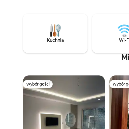
Tunisu.
szukających przyjemnego pobytu.
Idealna lokalizacja: centralna dzielnica,
w pobliżu kluczowych miejsc
i udogodnień. Pełne wyposażenie: w
pełni wyposażony aneks kuchenny,
telewizor Smart TV, Wi-Fi Ergonomiczny
design: włoski prysznic, wygodne łóżko z
Kuchnia
Wi-F
biurkiem i wbudowanym oświetleniem,
balkon z widokiem na ulicę Lac Victoria.
Mi
Wybór gości
Wybór g
Wybór gości
Wybór g