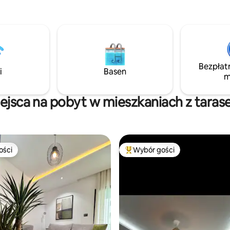
lotniska, medyny i słynnego m
Zitouna. Mieszkanie jest jasne i
przestronne, wyposażone we w
nowoczesne udogodnienia.
Bezpłat
i
Basen
m
ejsca na pobyt w mieszkaniach z tara
ości
Wybór gości
ości
Najpopularniejsze z kategorii 