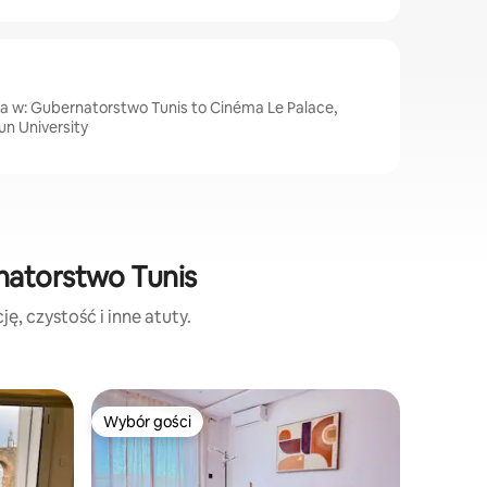
ca w: Gubernatorstwo Tunis to Cinéma Le Palace,
un University
natorstwo Tunis
ę, czystość i inne atuty.
Dom
Wybór gości
Wybór g
Wybór gości
Wybór g
Autentycz
Niesamow
Przyjedź 
miejscowości