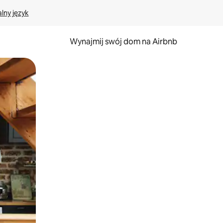
lny język
Wynajmij swój dom na Airbnb
e za pomocą gestów dotykowych lub przesuwania.