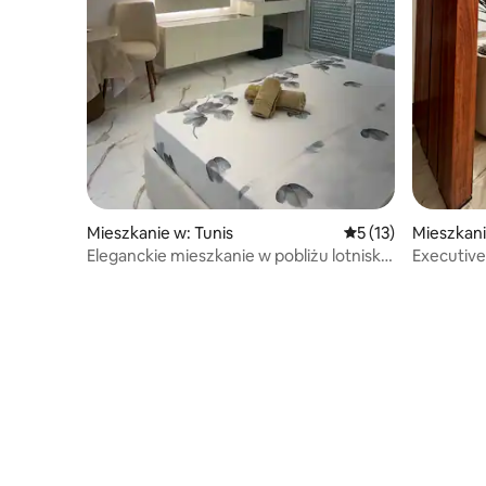
Mieszkanie w: Tunis
Średnia ocena: 5 na 
5 (13)
Mieszkani
Eleganckie mieszkanie w pobliżu lotniska
Executive
Tunis-Kartagina
| Ain Zag