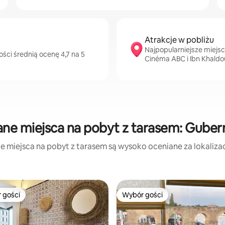
Atrakcje w pobliżu
Najpopularniejsze miejs
ści średnią ocenę 4,7 na 5
Cinéma ABC i Ibn Khaldo
ane miejsca na pobyt z tarasem: Guber
e miejsca na pobyt z tarasem są wysoko oceniane za lokalizacj
 gości
Wybór gości
arniejsze z kategorii Wybór gości
Wybór gości