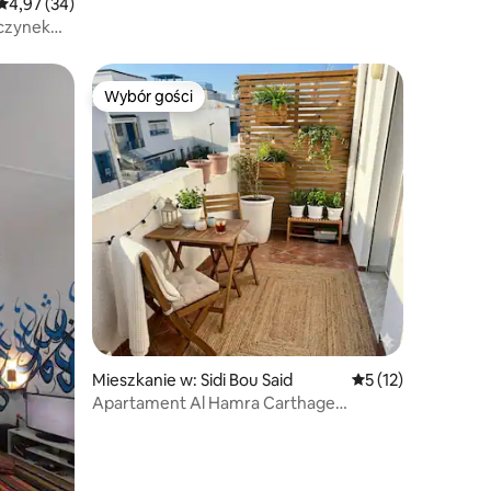
Średnia ocena: 4,97 na 5, liczba recenzji: 34
4,97 (34)
oczynek
Wybór gości
Wybór gości
Mieszkanie w: Sidi Bou Said
Średnia ocena: 5 na
5 (12)
Apartament Al Hamra Carthage
z tarasem