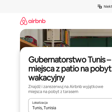
Przejdź
Niek
do
treści
Gubernatorstwo Tunis –
miejsca z patio na pobyt
wakacyjny
Znajdź i zarezerwuj na Airbnb wyjątkowe
miejsca na pobyt z tarasem
Lokalizacja
Gdy wyniki będą dostępne, możesz poruszać się p