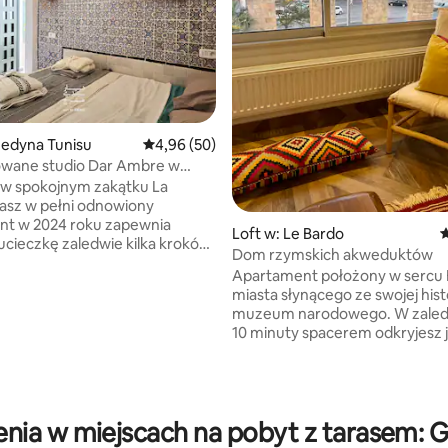
edyna Tunisu
Średnia ocena: 4,96 na 5, liczba recenzji: 50
4,96 (50)
owane studio Dar Ambre w
 w spokojnym zakątku La
asz w pełni odnowiony
nt w 2024 roku zapewnia
Loft w: Le Bardo
Ś
ucieczkę zaledwie kilka kroków
Dom rzymskich akweduktów
ych zabytków, takich jak
Apartament położony w sercu 
touna i Pałac Kheireddine.
miasta słynącego ze swojej histor
odnej lokalizacji w pobliżu
, liczba recenzji: 127
muzeum narodowego. W zale
nych obiektów rządowych,
10 minuty spacerem odkryjesz 
ysz zarówno komfortu, jak i
z najpiękniejszych muzeów w kr
encie znajduje
Apartament oferuje wspaniały 
lny salon, wygodna sypialnia, w
rzymskie akwedukty Bardo. La
posażona kuchnia, nowoczesna
tętniąca życiem dzielnica z wi
 wspólny taras oferujący idealną
nia w miejscach na pobyt z tarasem: 
sklepami, restauracjami i kawia
dkrywania bogatej historii
Znajdujesz się zaledwie 15 minu