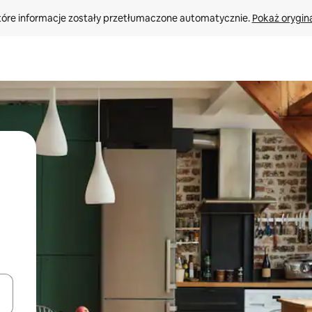
tóre informacje zostały przetłumaczone automatycznie. 
Pokaż orygina
o nich za pomocą klawiszy strzałek w górę i w dół lub przeglądać j