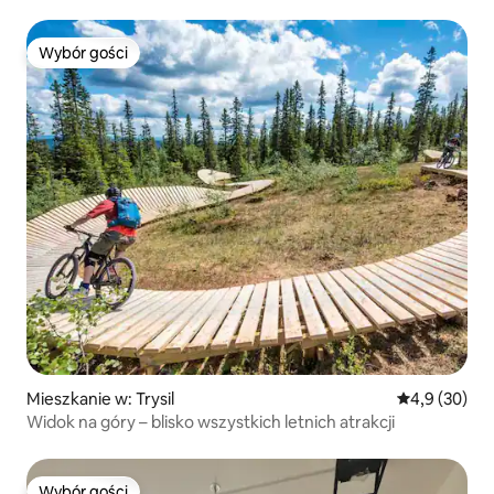
Wybór gości
Wybór gości
Mieszkanie w: Trysil
Średnia ocena
4,9 (30)
Widok na góry – blisko wszystkich letnich atrakcji
Wybór gości