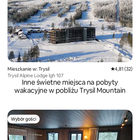
Mieszkanie w: Trysil
Średnia ocena:
4,81 (32)
Trysil Alpine Lodge lgh 107
Inne świetne miejsca na pobyty
wakacyjne w pobliżu Trysil Mountain
Wybór gości
Wybór gości