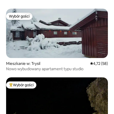
Wybór gości
Wybór gości
Mieszkanie w: Trysil
Średnia ocena:
4,72 (58)
Nowo wybudowany apartament typu studio
Wybór gości
Najpopularniejsze z kategorii Wybór gości