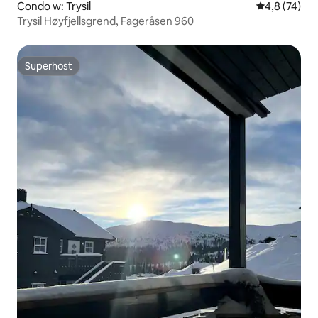
Condo w: Trysil
Średnia ocena
4,8 (74)
Trysil Høyfjellsgrend, Fageråsen 960
Superhost
Superhost