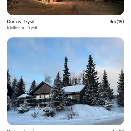
Dom w: Trysil
Średnia oce
5 (19)
Idylliczne Trysil