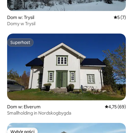
Dom w: Trysil
Średnia oc
5 (7)
Domy w Trysil
Superhost
Superhost
Dom w: Elverum
Średnia ocena:
4,75 (69)
Smallholding in Nordskogbygda
Wybór gości