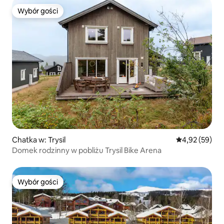
Wybór gości
Wybór gości
Chatka w: Trysil
Średnia ocena:
4,92 (59)
Domek rodzinny w pobliżu Trysil Bike Arena
Wybór gości
Wybór gości