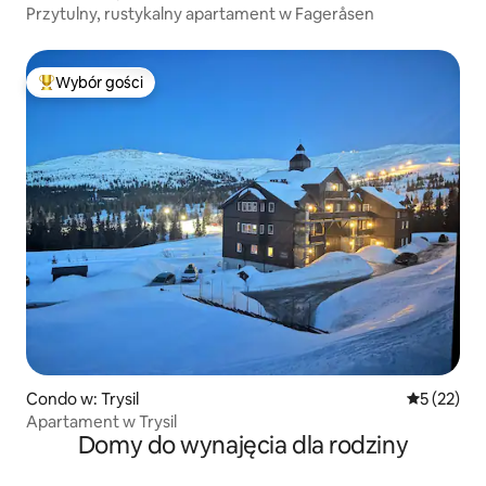
Przytulny, rustykalny apartament w Fageråsen
Wybór gości
Najpopularniejsze z kategorii Wybór gości
Condo w: Trysil
Średnia oce
5 (22)
Apartament w Trysil
Domy do wynajęcia dla rodziny