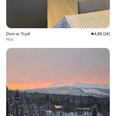
Dom w: Trysil
Średnia ocena:
4,88 (24)
Hus