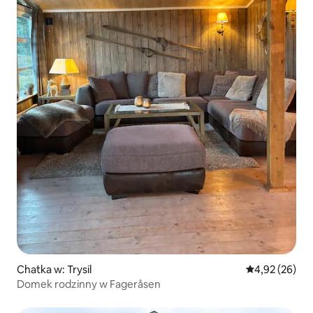
Chatka w: Trysil
Średnia ocena:
4,92 (26)
Domek rodzinny w Fageråsen