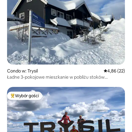
Condo w: Trysil
Średnia ocena:
4,86 (22)
Ładne 3-pokojowe mieszkanie w pobliżu stoków
narciarskich
Wybór gości
Najpopularniejsze z kategorii Wybór gości