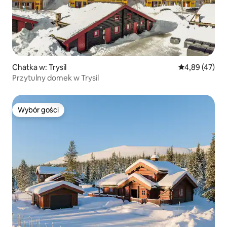
Chatka w: Trysil
Średnia ocena:
4,89 (47)
Przytulny domek w Trysil
Wybór gości
Wybór gości