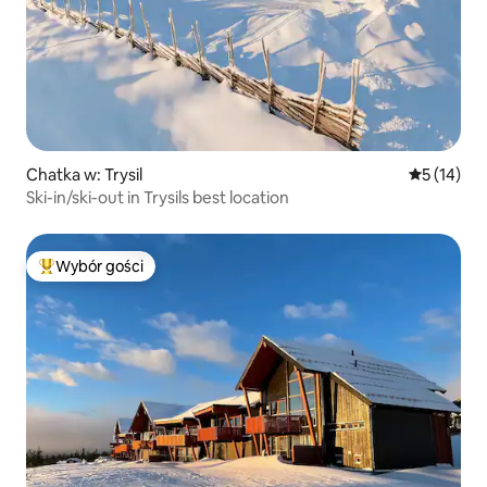
Chatka w: Trysil
Średnia oce
5 (14)
Ski-in/ski-out in Trysils best location
Wybór gości
Najpopularniejsze z kategorii Wybór gości