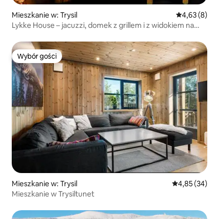
Mieszkanie w: Trysil
Średnia ocena
4,63 (8)
Lykke House – jacuzzi, domek z grillem i z widokiem na
zorzę polarną
Wybór gości
Wybór gości
Mieszkanie w: Trysil
Średnia ocena:
4,85 (34)
Mieszkanie w Trysiltunet