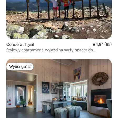
Condo w: Trysil
Średnia ocena:
4,94 (85)
Stylowy apartament, wyjazd na narty, spacer do
wszystkiego.
Wybór gości
Wybór gości