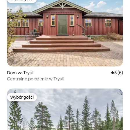
Wybór gości
Dom w: Trysil
Średnia oc
5 (6)
Centralne położenie w Trysil
Wybór gości
Wybór gości