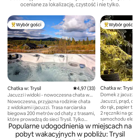
oceniane za lokalizację, czystość i nie tylko.
Wybór gości
Wybór gości
Najpopularniejsze z kategorii Wybór gości
Najpopularniejsze
Chatka w: Trysil
Chatka w: Trysil
Średnia ocena: 4,97 na 5, liczba
4,97 (33)
Domek z jacuzzi i
Jacuzzi i widoki - nowoczesna chata w
samochodów elekt
pobliżu Trysil alpin
Jacuzzi, prąd, dr
Nowoczesna, przyjazna rodzinie chata
cenę
do rąk, papier toal
z widokami i jacuzzi. Trasa narciarska
2 ręczniki na gośc
biegowa 200 metrów od chaty z trasami,
samochodu elektr
które prowadzą do sieci Trysil. Tylko
Popularne udogodnienia w miejscach na
w cenę najmu! Jacuzzi nie jest używane
10 minut jazdy samochodem do ośrodka
w okresie od 1 ma
alpejskiego, parku rowerowego, parku
pobyt wakacyjnych w pobliżu: Trysil
Przytulna chata, 
zjazdowego i parku wspinaczkowego.🚴