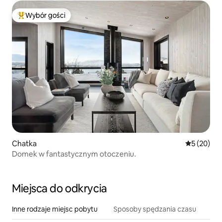
Wybór gości
Najpopularniejsze z kategorii Wybór gości
Chatka
Średnia oce
5 (20)
Domek w fantastycznym otoczeniu.
Miejsca do odkrycia
Inne rodzaje miejsc pobytu
Sposoby spędzania czasu