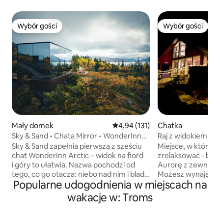
Wybór gości
Wybór gości
Wybór gości
Wybór gości
Mały domek
Średnia ocena: 4,94 na 5, liczba 
4,94 (131)
Chatka
Sky & Sand • Chata Mirror • WonderInn
Raj z widokiem na
Arctic
i luksusową sauną
Sky & Sand zapełnia pierwszą z sześciu
Miejsce, w którym
chat WonderInn Arctic – widok na fiord
zrelaksować - być
i góry to ułatwia. Nazwa pochodzi od
Aurorę z zewnątrz
tego, co go otacza: niebo nad nim i blada
Możesz wynająć ja
Popularne udogodnienia w miejscach na
linia brzegowa Kvæfjordu pod nim. Szkło
4000 NOK i cieszy
lustrzane odbija oba te elementy, gdy
widokiem! To wyjątkowe miejsce,
wakacje w: Troms
zmienia się światło. Chata Mirror dla
zaledwie 20 minut 
dwojga: przeszklone ściany od podłogi
Masz wszystko, c