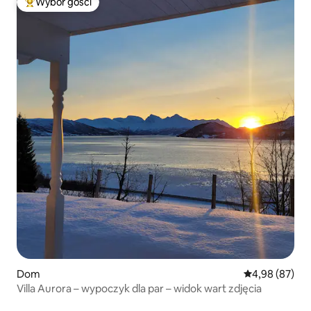
Wybór gości
Najpopularniejsze z kategorii Wybór gości
Dom
Średnia ocena:
4,98 (87)
Villa Aurora – wypoczyk dla par – widok wart zdjęcia