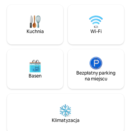
do sufitu, jacuzzi na prywatnym tarasie,
przyjemnego poby
widoki z łóżka. Wychodzi na najszersze
do 5 osób. Łatwo 
niebo – najlepsze miejsce do oglądania
znaleźć to miejsc
zorzy polarnej i słońca polarnego.
się z Tobą, jeśli c
20 minut do Harstad, 1 godzina do
bezpieczny i pewn
Evenes. Na miejscu można
znajduje się 1 pok
Kuchnia
Wi-Fi
zarezerwować saunę. Pościel, ręczniki,
pokój z pojedyncz
szlafrok, kapcie. Okno dachowe, bez
podwójne na piętr
zasłon zaciemniających – maska do
wc/washm/pryszn
spania.
Bezpłatny parking
Basen
na miejscu
Klimatyzacja