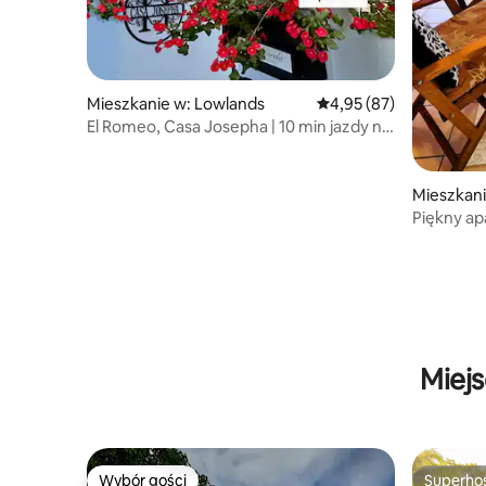
Mieszkanie w: Lowlands
Średnia ocena: 4,95 na 
4,95 (87)
El Romeo, Casa Josepha | 10 min jazdy na
plaże!
Mieszkan
Piękny ap
do wynaję
Miej
Wybór gości
Superho