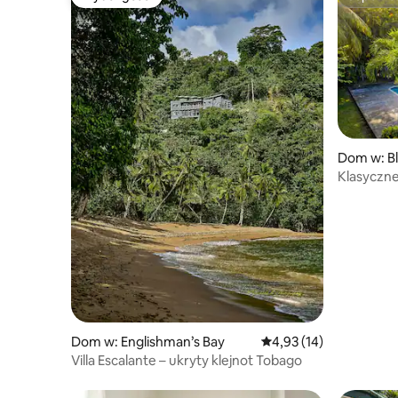
Wybór gości
Superho
Dom w: B
Klasyczne 
Dom w: Englishman’s Bay
Średnia ocena: 4,93 na 
4,93 (14)
Villa Escalante – ukryty klejnot Tobago