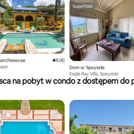
Superhost
Superhost
5, liczba recenzji: 70
lanchisseuse
Średnia ocena: 5 na 5, liczba recenzji: 4
5 (4)
cape
Dom w: Speyside
Eagle Ray Villa, Speyside
sca na pobyt w condo z dostępem do 