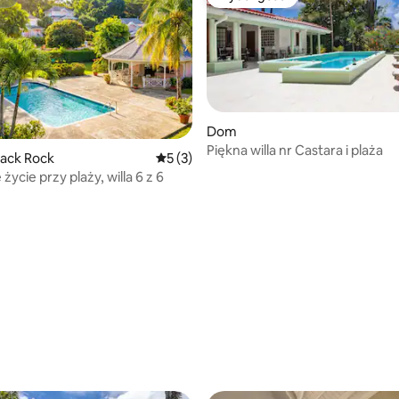
st
Wybór gości
Dom
Piękna willa nr Castara i plaża
lack Rock
Średnia ocena: 5 na 5, liczba recenzji: 3
5 (3)
życie przy plaży, willa 6 z 6
5, liczba recenzji: 14