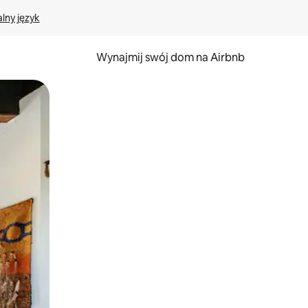
lny język
Wynajmij swój dom na Airbnb
e za pomocą gestów dotykowych lub przesuwania.