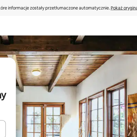
tóre informacje zostały przetłumaczone automatycznie. 
Pokaż orygina
ny
o nich za pomocą klawiszy strzałek w górę i w dół lub przeglądać j