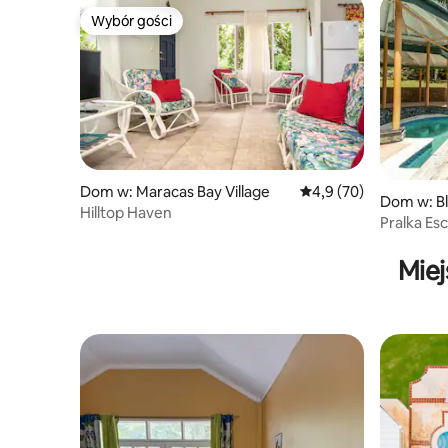
Wybór gości
Wybór gości
Dom w: Maracas Bay Village
Średnia ocena: 4,9 na 
4,9 (70)
Dom w: B
Hilltop Haven
Pralka Es
Miej