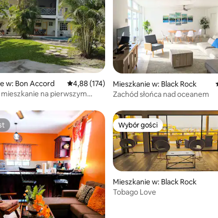
5, liczba recenzji: 17
e w: Bon Accord
Średnia ocena: 4,88 na 5, liczba recenzji: 174
4,88 (174)
Mieszkanie w: Black Rock
 mieszkanie na pierwszym
Zachód słońca nad oceanem
st
Wybór gości
st
Wybór gości
Mieszkanie w: Black Rock
Tobago Love