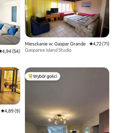
Mieszkanie w: Gaspar Grande
Średnia ocena: 4,72 na
4,72 (71)
Gasparee island Studio
Średnia ocena: 4,94 na 5, liczba recenzji: 54
4,94 (54)
Wybór gości
Najpopularniejsze z kategorii Wybór gości
Średnia ocena: 4,89 na 5, liczba recenzji: 9
4,89 (9)