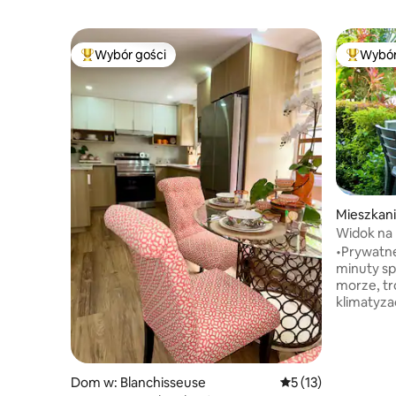
Wybór gości
Wybór
Najpopularniejsze z kategorii Wybór gości
Najpopul
Mieszkani
Widok na 
kilka krok
•Prywatne 
minuty sp
morze, tr
klimatyza
parterze w
tętniącej
rybackiej. • NIE POTRZEBUJES
SAMOCHOD
Dom w: Blanchisseuse
Średnia ocena: 5 na 
5 (13)
pięknych 