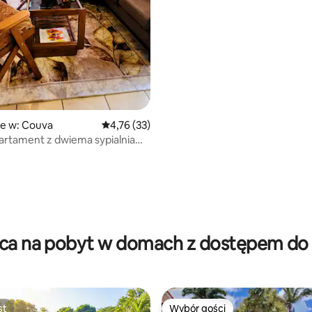
5, liczba recenzji: 87
ie w: Couva
Średnia ocena: 4,76 na 5, liczba recenzji: 33
4,76 (33)
artament z dwiema sypialniami
cia, bezpłatny parking.
sca na pobyt w domach z dostępem do 
st
Wybór gości