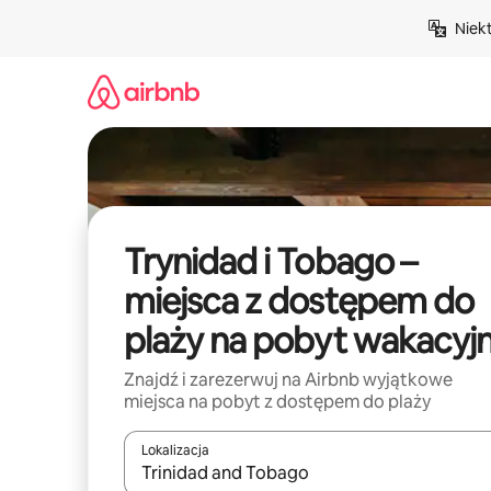
Przejdź
Niek
do
treści
Trynidad i Tobago –
miejsca z dostępem do
plaży na pobyt wakacyj
Znajdź i zarezerwuj na Airbnb wyjątkowe
miejsca na pobyt z dostępem do plaży
Lokalizacja
Gdy wyniki będą dostępne, możesz poruszać się p