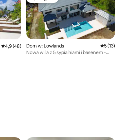
Wybór gości
Dom w: Lowlands
Średnia ocena: 5 na
5 (13)
Średnia ocena: 4,9 na 5, liczba recenzji: 48
4,9 (48)
Nowa willa z 5 sypialniami i basenem •
Kino • Siłownia • Plaża • Prywatna