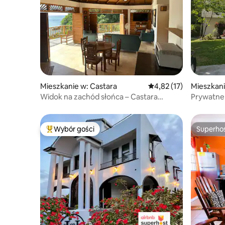
Mieszkanie w: Castara
Średnia ocena: 4,82 na 
4,82 (17)
Mieszkani
Widok na zachód słońca – Castara
Prywatne
Roundhouse
piętrze
Wybór gości
Superho
Najpopularniejsze z kategorii Wybór gości
Superho