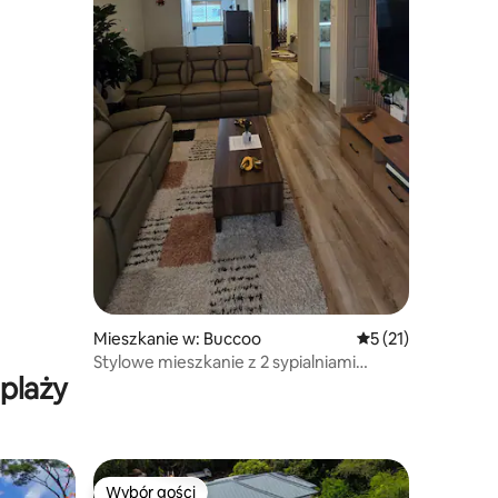
Mieszkanie w: Buccoo
Średnia ocena: 5 na
5 (21)
Stylowe mieszkanie z 2 sypialniami
plaży
i basenem w pobliżu plaży Buccoo
Wybór gości