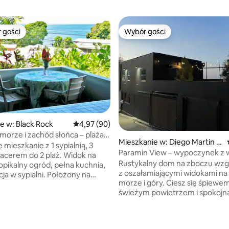
 gości
Wybór gości
arniejsze z kategorii Wybór gości
Wybór gości
e w: Black Rock
Średnia ocena: 4,97 na 5, liczba recenzji: 90
4,97 (90)
morze i zachód słońca – plaża
Mieszkanie w: Diego Martin R
ów dalej
mieszkanie z 1 sypialnią, 3
egional Corporation
Paramin View – wypoczynek z 
acerem do 2 plaż. Widok na
na ocean i góry
Rustykalny dom na zboczu wz
opikalny ogród, pełna kuchnia,
z oszałamiającymi widokami na
cja w sypialni. Położony na
morze i góry. Ciesz się śpiewe
illi na ulicy mieszkalnej w
świeżym powietrzem i spokojn
 życiem, tradycyjnej wiosce
przyrodą. To nie jest luksusowy
Z
ale autentyczny wypad w otoc
U – 3 minuty spacerem do 2
5, liczba recenzji: 13
dzikiej przyrody i zieleni. Odkryj
plaż. Krótki spacer do sklepów,