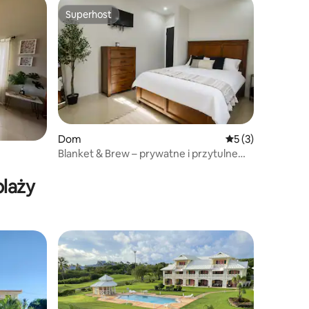
Superhost
Superhost
Dom
Średnia ocena: 5 n
5 (3)
Blanket & Brew – prywatne i przytulne
mieszkanie z 1 sypialnią
plaży