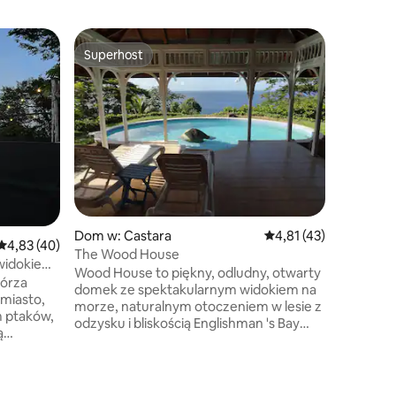
Willa w: 
Superhost
Wybór g
Superhost
Wybór g
Auchenba
oszałami
Zrelaksuj 
spektaku
Karaibski
całkowit
Podziwiaj
żółwi i, 
ścieżki 
nieruchom
wodospady
Dom w: Castara
Średnia ocena: 4,81 na
4,81 (43)
książką z
Średnia ocena: 4,83 na 5, liczba recenzji: 40
4,83 (40)
jednym z
The Wood House
widokiem
zawijanym
Wood House to piękny, odludny, otwarty
górza
w dobrze 
domek ze spektakularnym widokiem na
 miasto,
jadalnią w
morze, naturalnym otoczeniem w lesie z
m ptaków,
odzysku i bliskością Englishman 's Bay
ą
(uważany za jedną z 10 najpiękniejszych
 pobyt,
plaż na Karaibach). Naturalny las
zeniu
przyciąga wiele dzikich zwierząt, dzięki
 pobliskie
czemu jest idealny dla obserwatorów