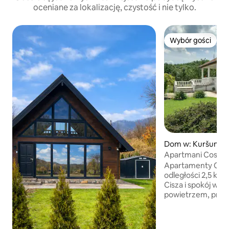
oceniane za lokalizację, czystość i nie tylko.
Wybór gości
Wybór gości
Dom w: Kuršumlij
Apartmani Cosic 1
Apartamenty COSI
odległości 2,5 km
Cisza i spokój w c
powietrzem, przes
dziedzińce mnóstw
uczynić je przyjaz
innych miejsc pa