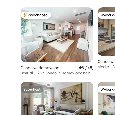
Wybór gości
Wybór g
Najpopularniejsze z kategorii Wybór gości
Wybór g
Condo w:
Modern D
Condo w: Homewood
Średnia ocena: 5 na 5
5 (148)
dostępem
Beautiful 2BR Condo in Homewood next
to SOHO
Superhost
Wybór g
Superhost
Wybór g