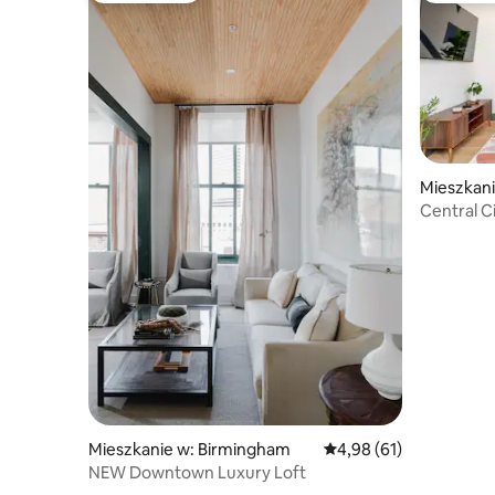
Mieszkan
Central Ci
Parking. 
Mieszkanie w: Birmingham
Średnia ocena: 4,98 na 
4,98 (61)
NEW Downtown Luxury Loft