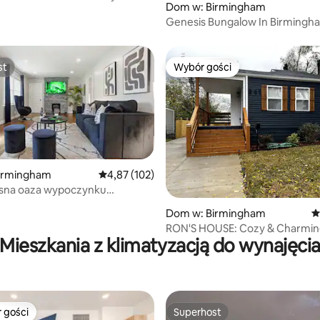
, liczba recenzji: 401
Dom w: Birmingham
Genesis Bungalow In Birmingh
st
Wybór gości
st
Wybór gości
irmingham
Średnia ocena: 4,87 na 5, liczba recenzji: 102
4,87 (102)
na oaza wypoczynku
u centrum Birmingham
, liczba recenzji: 806
Dom w: Birmingham
Ś
i na miasto
RON'S HOUSE: Cozy & Charming
Mieszkania z klimatyzacją do wynajęci
Revitalizing Area
 gości
Superhost
arniejsze z kategorii Wybór gości
Superhost