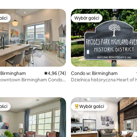
ości
Wybór gości
ości
Wybór gości
 Birmingham
Średnia ocena: 4,96 na 5, liczba recenzji: 74
4,96 (74)
Condo w: Birmingham
owntown Birmingham Condo z
Dzielnica historyczna Heart of 
, liczba recenzji: 148
 na dach
Avenue
ości
Wybór gości
ości
Najpopularniejsze z kategorii 