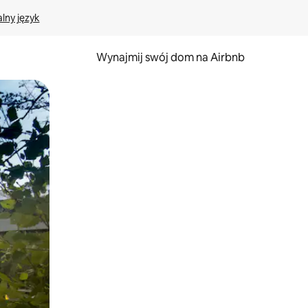
lny język
Wynajmij swój dom na Airbnb
e za pomocą gestów dotykowych lub przesuwania.