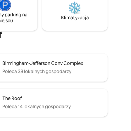
klubów nocnych i parków. Transport
rótkiego
publiczny jest na wyciągnięcie ręki, więc
ny parking na
zwiedzanie jest bezproblemowe. Uwaga:
Klimatyzacja
ów,
iejscu
w pobliżu kursują pociągi, więc osoby
h i życia
o lekkim śnie powinny mieć to na
uwadze. Poczuj energię i urok centrum
f
Birmingham!
Birmingham-Jefferson Conv Complex
Poleca 38 lokalnych gospodarzy
The Roof
Poleca 14 lokalnych gospodarzy