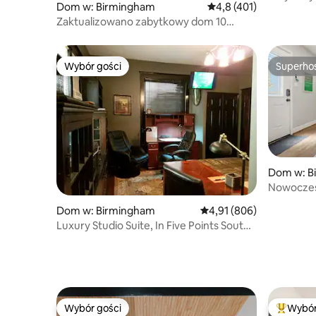
Dom w: Birmingham
Średnia ocena: 4,8 na 5
4,8 (401)
stawie.
Zaktualizowano zabytkowy dom 10
minut do UAB & Attractions
Wybór gości
Superho
Wybór gości
Superho
Dom w: B
Nowoczes
w pobliż
Dom w: Birmingham
Średnia ocena: 4,91 na 5
4,91 (806)
z widokam
Luxury Studio Suite, In Five Points South
@ UAB.
Wybór gości
Wybór
Wybór gości
Najpopul