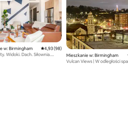
ie w: Birmingham
Średnia ocena: 4,93 na 5, liczba recenzji: 98
4,93 (98)
ty. Widoki. Dach. Siłownia.
Mieszkanie w: Birmingham
Restauracja
Vulcan Views | W odległości spa
Duże łóżko (king)
5, liczba recenzji: 61