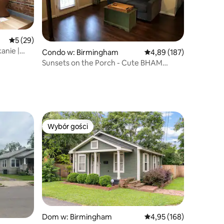
Średnia ocena: 5 na 5, liczba recenzji: 29
5 (29)
anie |
Condo w: Birmingham
Średnia ocena: 4,89 na 5
4,89 (187)
chu
Sunsets on the Porch - Cute BHAM
Bungelow!
Wybór gości
Wybór gości
Dom w: Birmingham
Średnia ocena: 4,95 na 5
4,95 (168)