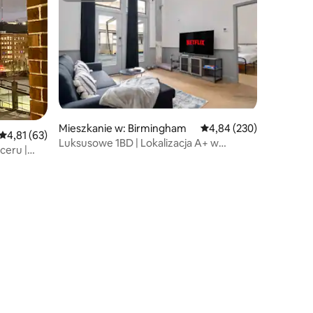
Mieszkanie w: Birmingham
Średnia ocena: 4,84 na 5
4,84 (230)
Średnia ocena: 4,81 na 5, liczba recenzji: 63
4,81 (63)
Luksusowe 1BD | Lokalizacja A+ w
ceru |
centrum | Apartament z łóżkiem typu
king