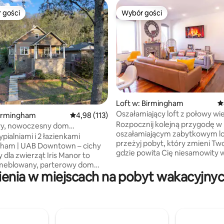
 gości
Wybór gości
arniejsze z kategorii Wybór gości
Wybór gości
 liczba recenzji: 264
Loft w: Birmingham
Ś
Oszałamiający loft z połowy wi
irmingham
Średnia ocena: 4,98 na 5, liczba recenzji: 113
4,98 (113)
centrum miasta
Rozpocznij kolejną przygodę 
y, nowoczesny dom
oszałamiającym zabytkowym lof
niami i 2 łazienkami, przyjazny
pialniami i 2 łazienkami
przeżyj pobyt, który zmieni Two
ząt, w pobliżu UAB
gham | UAB Downtown – cichy
gdzie powita Cię niesamowity 
y dla zwierząt Iris Manor to
nasze miasto. Ten loft oferuje cały
umeblowany, parterowy dom
historyczny urok z pięknymi
enia w miejscach na pobyt wakacyjnych
pięć minut od szpitala UAB,
oryginalnymi drewnianymi podł
owany z myślą o gościach,
idealnym połączeniem wystroj
trzebują czegoś więcej niż
inspirowanego projektantami. To jest
telowego. Niezależnie od tego,
miejsce, w którym chcesz się 
chałeś(-aś) tu na leczenie,
podczas wszystkich swoich wiz
sz z rodziną, jesteś na stażu