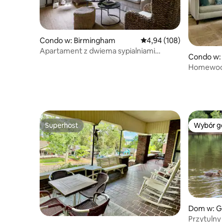
Condo w: Birmingham
Średnia ocena: 4,94 na 5
4,94 (108)
Apartament z dwiema sypialniami
Condo w:
w historycznym Forest Park
Homewood 
przejdź do
Superhost
Wybór g
Superhost
Wybór g
Dom w: G
Przytuln