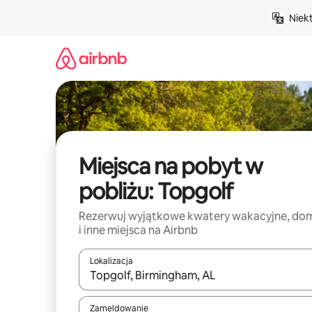
Przejdź
Niek
do
treści
Miejsca na pobyt w
pobliżu: Topgolf
Rezerwuj wyjątkowe kwatery wakacyjne, do
i inne miejsca na Airbnb
Lokalizacja
Gdy wyniki będą dostępne, możesz poruszać się p
Zameldowanie