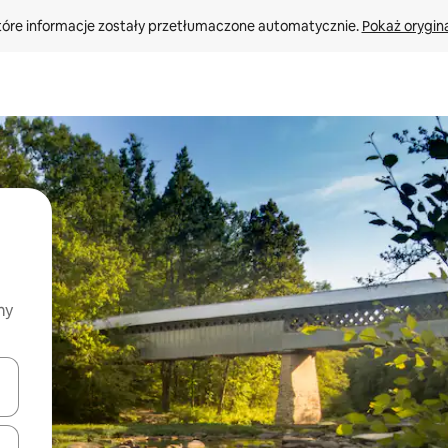
tóre informacje zostały przetłumaczone automatycznie. 
Pokaż orygina
my
o nich za pomocą klawiszy strzałek w górę i w dół lub przeglądać j