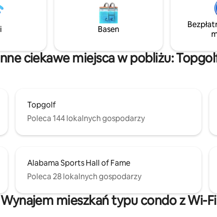
Magicznym Mieście! Znajdujemy się w
skim, czy pracujesz zdalnie,
centrum miasta, w odległości k
mu znajdziesz prawdziwą
spaceru od kilku wielokrotnie
Bezpłat
wydzielone miejsce do pracy,
i
Basen
nagradzanych restauracji, park
m
prywatny parking i podwórko, na
stadionów, sklepów spożywczyc
ój pies może się rozprostować
nocnego.
ystko w cichej dzielnicy
Inne ciekawe miejsca w pobliżu: Topgol
am.
Topgolf
Poleca 144 lokalnych gospodarzy
Alabama Sports Hall of Fame
Poleca 28 lokalnych gospodarzy
Wynajem mieszkań typu condo z Wi-Fi