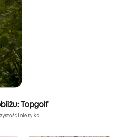
liżu: Topgolf
ystość i nie tylko.