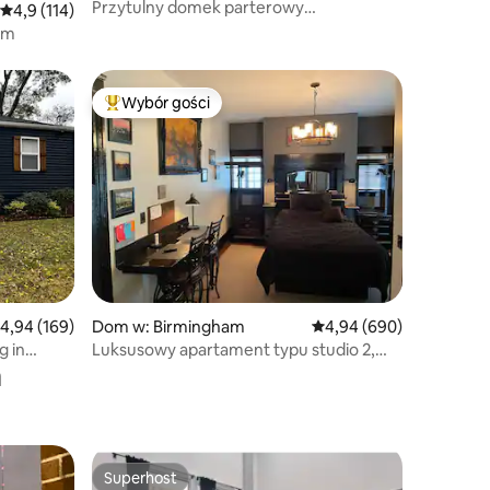
Przytulny domek parterowy
Średnia ocena: 4,9 na 5, liczba recenzji: 114
4,9 (114)
w Birmingham
am
Wybór gości
Najpopularniejsze z kategorii Wybór gości
rednia ocena: 4,94 na 5, liczba recenzji: 169
4,94 (169)
Dom w: Birmingham
Średnia ocena: 4,94 na 5
4,94 (690)
 in
Luksusowy apartament typu studio 2,
a
w Five Points South @ UAB.
Superhost
Superhost