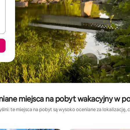
niane miejsca na pobyt wakacyjny w pob
lni: te miejsca na pobyt są wysoko oceniane za lokalizację, cz