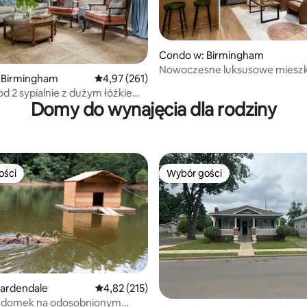
Condo w: Birmingham
, liczba recenzji: 108
Nowoczesne luksusowe mieszk
 Birmingham
Średnia ocena: 4,97 na 5, liczba recenzji: 261
4,97 (261)
Duże łóżko (king) | Taras na da
2 sypialnie z dużym łóżkiem:
Domy do wynajęcia dla rodziny
 restauracji
ości
Wybór gości
ości
Wybór gości
ardendale
Średnia ocena: 4,82 na 5, liczba recenzji: 215
4,82 (215)
y domek na odosobnionym