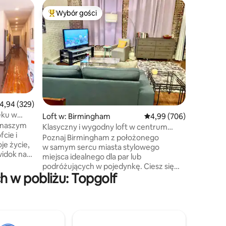
Loft w: 
Wybór gości
Wybór
Najpopularniejsze z kategorii Wybór gości
Najpopu
Stylowe 
District
Zatrzymaj
Avenue w
wyposażo
osób pod
gości biz
luksusow
przytuln
prawdziw
rednia ocena: 4,94 na 5, liczba recenzji: 329
4,94 (329)
UAB, najl
eku w
Loft w: Birmingham
Średnia ocena: 4,99 na 5
4,99 (706)
i rozryw
w naszym
w odległo
Klasyczny i wygodny loft w centrum
cie i
dogodnie
miasta
Poznaj Birmingham z położonego
je życie,
– rzadki 
w samym sercu miasta stylowego
widok na
w pobliżu
miejsca idealnego dla par lub
o lekkim 
podróżujących w pojedynkę. Ciesz się
uwadze. 
 w pobliżu: Topgolf
łóżkiem king-size z pianki Nectar
ogami i
przytulne
z efektem pamięci i bezkonkurencyjnym
u
dostępem do tego, co najlepsze
w mieście – spacerem dotrzesz do
zatrzymać
centrum, dzielnic finansowych
yt w
i teatralnych, najlepszych restauracji,