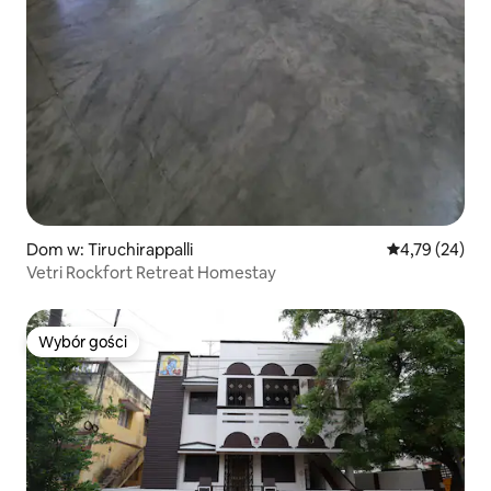
Dom w: Tiruchirappalli
Średnia ocena:
4,79 (24)
Vetri Rockfort Retreat Homestay
Wybór gości
Wybór gości