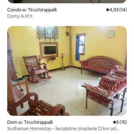
Condo w: Tiruchirappalli
Średnia ocena:
4,93 (14)
Domy A.M.Y.
Dom w: Tiruchirappalli
Średnia oce
5 (15)
Sudharsan Homestay – bezpłatne śniadanie (2 km od