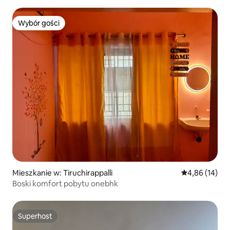
lotniska)
Wybór gości
Wybór gości
Mieszkanie w: Tiruchirappalli
Średnia ocena:
4,86 (14)
Boski komfort pobytu onebhk
Superhost
Superhost