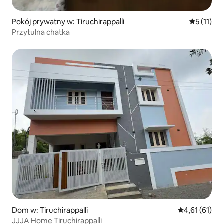
Pokój prywatny w: Tiruchirappalli
Średnia oc
5 (11)
Przytulna chatka
Dom w: Tiruchirappalli
Średnia ocena:
4,61 (61)
JJJA Home Tiruchirappalli