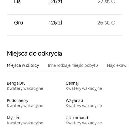
Lis
126 zł
27 st. C
Gru
126 zł
26 st. C
Miejsca do odkrycia
Miejsca w okolicy
Inne rodzaje miejsc pobytu
Najciekawsz
Bengaluru
Ćennaj
Kwatery wakacyjne
Kwatery wakacyjne
Puducherry
Wayanad
Kwatery wakacyjne
Kwatery wakacyjne
Mysuru
Utakamand
Kwatery wakacyjne
Kwatery wakacyjne