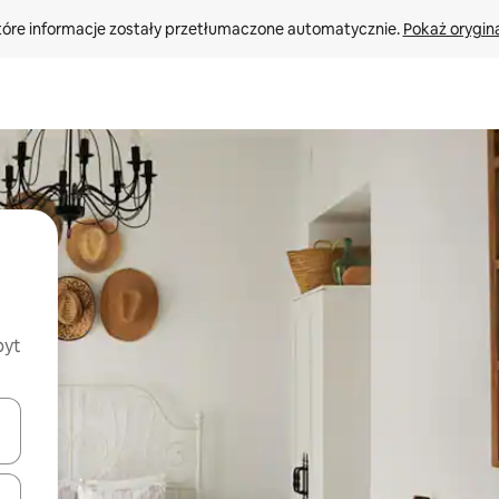
tóre informacje zostały przetłumaczone automatycznie. 
Pokaż orygina
byt
o nich za pomocą klawiszy strzałek w górę i w dół lub przeglądać j