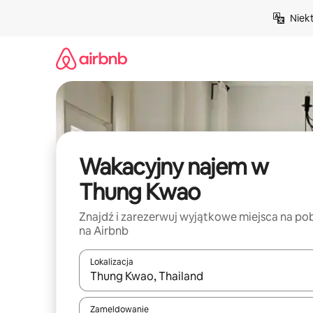
Przejdź
Niek
do
treści
Wakacyjny najem w
Thung Kwao
Znajdź i zarezerwuj wyjątkowe miejsca na po
na Airbnb
Lokalizacja
Gdy wyniki będą dostępne, możesz poruszać się p
Zameldowanie