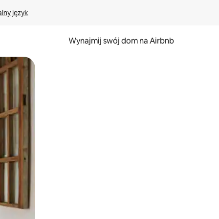
lny język
Wynajmij swój dom na Airbnb
e za pomocą gestów dotykowych lub przesuwania.