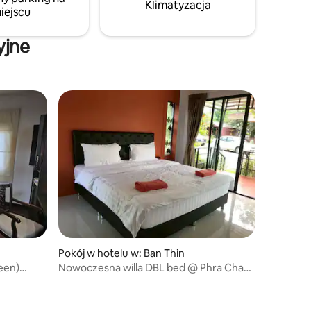
Klimatyzacja
iejscu
raft across
szukających ciszy i relaksu z dala od
zgiełku miasta.
yjne
Pokój w hotelu w: Ban Thin
een)
Nowoczesna willa DBL bed @ Phra Chan
Khiang Dao Resort