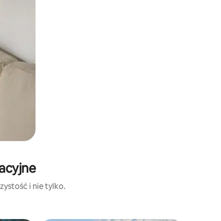
acyjne
ystość i nie tylko.