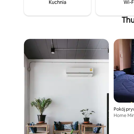
Kuchnia
Wi-F
Odwiedź n
dworcu kolejowym. Po prostu
uzyskać w
poinformuj nas o swojej prośbie.
Thu
Pokój pry
Home Min
Springwa