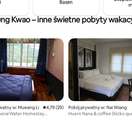
i
Basen
m
aszą stronę internetową, aby
of Lee - Pak Nai fishing village (
ięcej informacji
to Uttaradit) - Doi Dao.
ng Kwao – inne świetne pobyty wakac
watny w: Mueang Li
Średnia ocena: 4,79 na 5, liczba recenzji: 29
4,79 (29)
Pokój prywatny w: Nai Wiang
eral Water Homestay
Huern Nana & coffee (łóżko qu
terfarm Homestay
Pokój nr 1