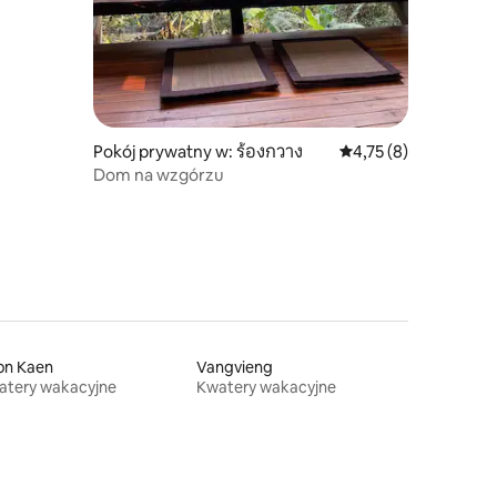
Pokój prywatny w: ร้องกวาง
Średnia ocena: 4,75 na
4,75 (8)
Dom na wzgórzu
on Kaen
Vangvieng
atery wakacyjne
Kwatery wakacyjne