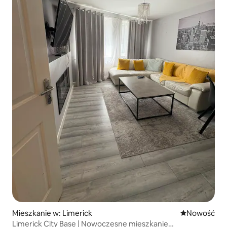
Mieszkanie w: Limerick
Nowe miejsc
Nowość
Limerick City Base | Nowoczesne mieszkanie