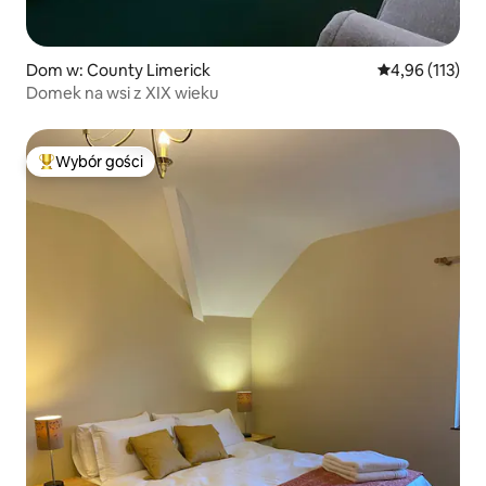
Dom w: County Limerick
Średnia ocena: 
4,96 (113)
Domek na wsi z XIX wieku
Wybór gości
Najpopularniejsze z kategorii Wybór gości