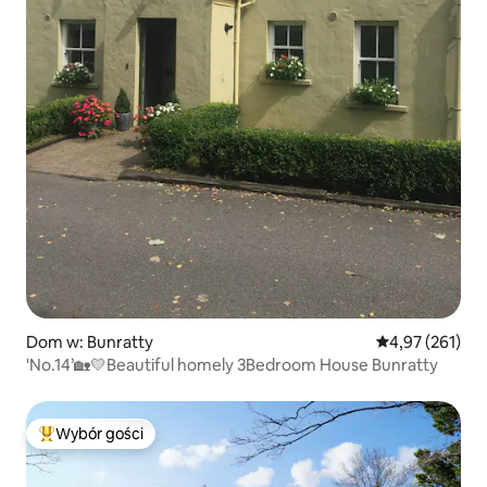
Dom w: Bunratty
Średnia ocena: 
4,97 (261)
'No.14’🏡💛Beautiful homely 3Bedroom House Bunratty
Wybór gości
Najpopularniejsze z kategorii Wybór gości