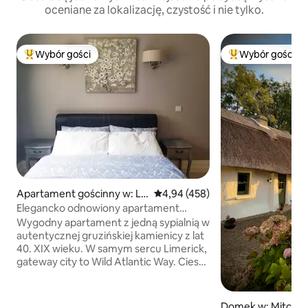
oceniane za lokalizację, czystość i nie tylko.
Wybór gości
Wybór gości
Najpopularniejsze z kategorii Wybór gości
Najpopularniejsze
Apartament gościnny w: Li
Średnia ocena: 4,94 na 5, liczba 
4,94 (458)
merick
Elegancko odnowiony apartament
w historycznym Limerick
Wygodny apartament z jedną sypialnią w
autentycznej gruzińskiej kamienicy z lat
40. XIX wieku. W samym sercu Limerick,
gateway city to Wild Atlantic Way. Ciesz
się tym eleganckim domem z
prywatnym wejściem i ogrzewaniem
podłogowym. Przygotuj kolację w w
Domek w: Mitche