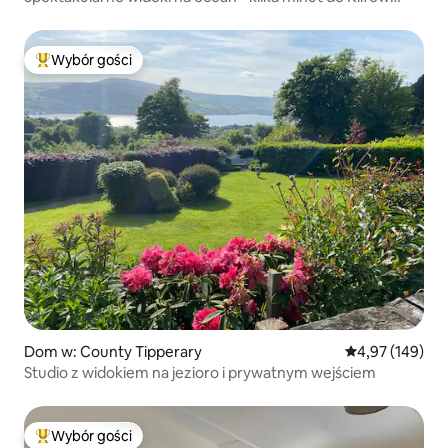
Moher
Wybór gości
Najpopularniejsze z kategorii Wybór gości
Dom w: County Tipperary
Średnia ocena: 
4,97 (149)
Studio z widokiem na jezioro i prywatnym wejściem
Wybór gości
Najpopularniejsze z kategorii Wybór gości