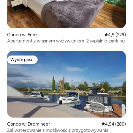
Condo w: Ennis
Średnia ocena:
4,9 (229)
Apartament z własnym wyżywieniem. 2 sypialnie, parking
Wybór gości
Wybór gości
Condo w: Dromineer
Średnia ocena: 4
4,94 (280)
Zakwaterowanie z możliwością przygotowywania