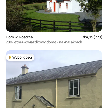
Dom w: Roscrea
Średnia ocena: 
4,95 (229)
200-letni 4-gwiazdkowy domek na 450 akrach
Wybór gości
Najpopularniejsze z kategorii Wybór gości