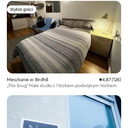
Wybór gości
Wybór gości
Mieszkanie w: Birdhill
Średnia ocena: 
4,87 (126)
„The Snug” Małe studio z 1 łóżkiem podwójnym i łóżkiem