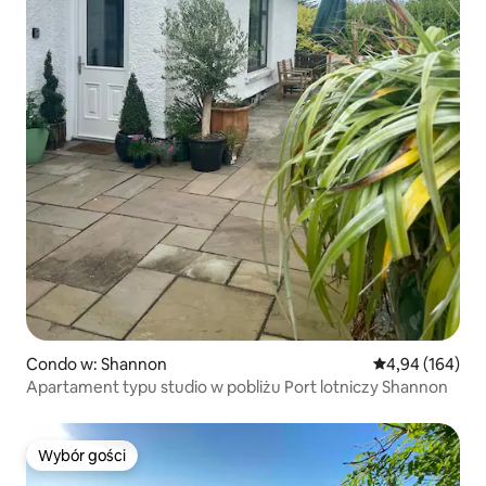
Condo w: Shannon
Średnia ocena: 
4,94 (164)
Apartament typu studio w pobliżu Port lotniczy Shannon
Wybór gości
Wybór gości