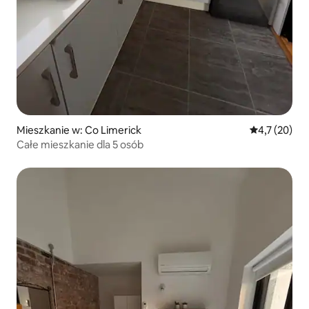
Mieszkanie w: Co Limerick
Średnia ocena
4,7 (20)
Całe mieszkanie dla 5 osób