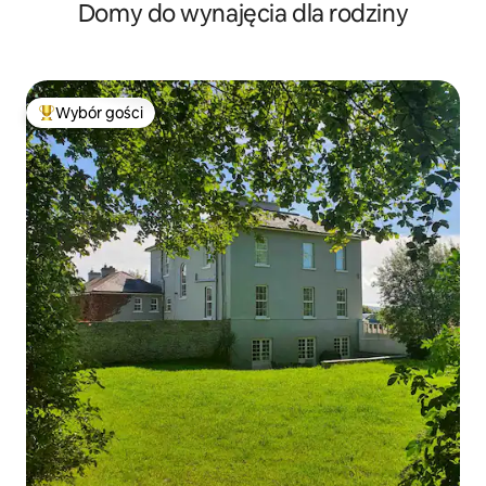
Domy do wynajęcia dla rodziny
posiłków w Dromineer.
Wybór gości
Najpopularniejsze z kategorii Wybór gości