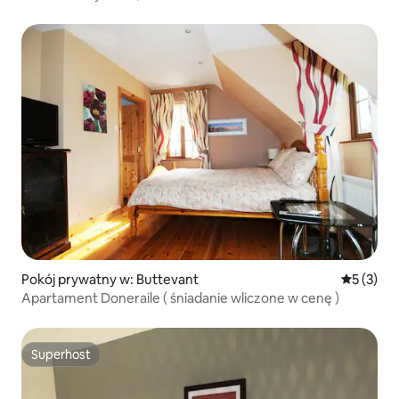
z 2 sypialniami w pobliżu zamku i mariny
Pokój prywatny w: Buttevant
Średnia oc
5 (3)
Apartament Doneraile ( śniadanie wliczone w cenę )
Superhost
Superhost