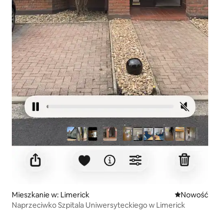
Mieszkanie w: Limerick
Nowe miejsc
Nowość
Naprzeciwko Szpitala Uniwersyteckiego w Limerick