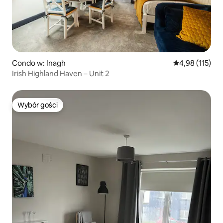
Condo w: Inagh
Średnia ocena: 
4,98 (115)
Irish Highland Haven – Unit 2
Wybór gości
Wybór gości