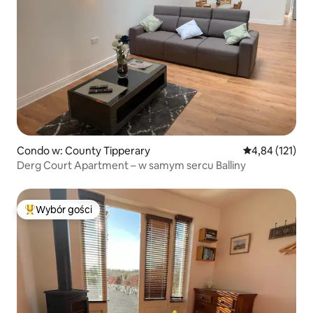
Condo w: County Tipperary
Średnia ocena: 
4,84 (121)
Derg Court Apartment – w samym sercu Balliny
Wybór gości
Najpopularniejsze z kategorii Wybór gości