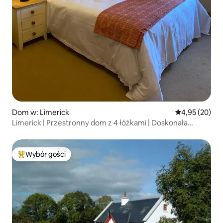
Dom w: Limerick
Średnia ocena:
4,95 (20)
Limerick | Przestronny dom z 4 łóżkami | Doskonała
lokalizacja
Wybór gości
Najpopularniejsze z kategorii Wybór gości