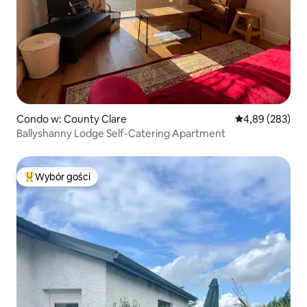
Condo w: County Clare
Średnia ocena: 
4,89 (283)
Ballyshanny Lodge Self-Catering Apartment
Wybór gości
Najpopularniejsze z kategorii Wybór gości