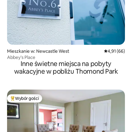
Mieszkanie w: Newcastle West
Średnia ocena:
4,91 (66)
Abbey's Place
Inne świetne miejsca na pobyty
wakacyjne w pobliżu Thomond Park
Wybór gości
Najpopularniejsze z kategorii Wybór gości