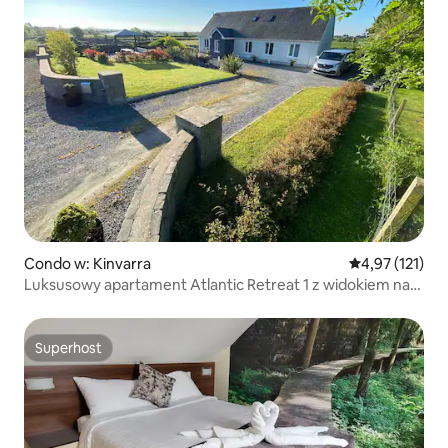
Condo w: Kinvarra
Średnia ocena: 
4,97 (121)
Luksusowy apartament Atlantic Retreat 1 z widokiem na
Burren
Superhost
Superhost