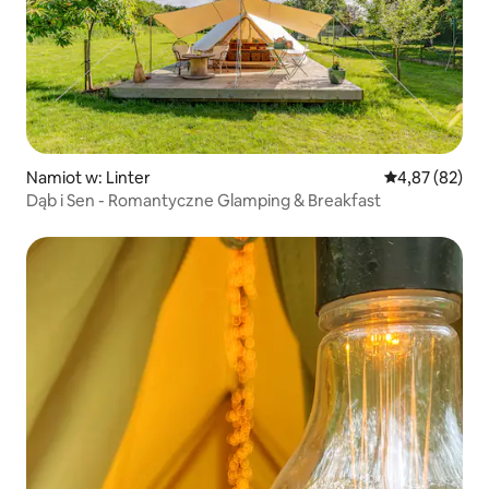
Namiot w: Linter
Średnia ocena:
4,87 (82)
Dąb i Sen - Romantyczne Glamping & Breakfast