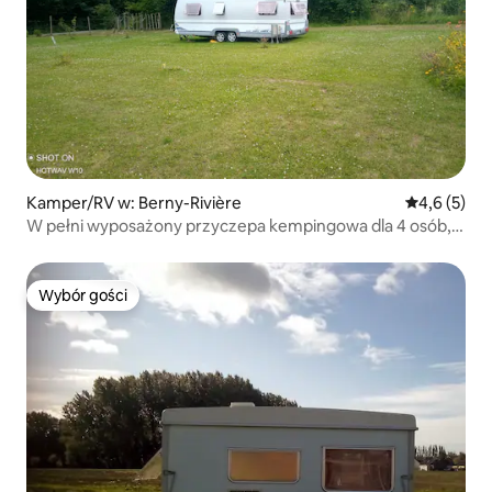
Kamper/RV w: Berny-Rivière
Średnia ocen
4,6 (5)
W pełni wyposażony przyczepa kempingowa dla 4 osób, 1
godzinę drogi od Paryża
Wybór gości
Wybór gości