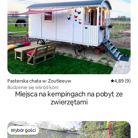
Pasterska chata w: Zoutleeuw
Średnia ocena
4,89 (9)
Budzenie się wśród koni
Miejsca na kempingach na pobyt ze
zwierzętami
Wybór gości
Wybór gości