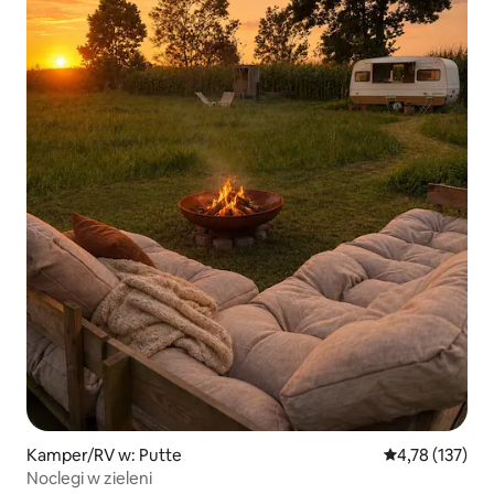
Kamper/RV w: Putte
Średnia ocena: 
4,78 (137)
Noclegi w zieleni