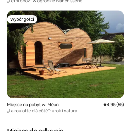
„Letni obóz” w ogrodzie Blanchisserie
Wybór gości
Wybór gości
Miejsce na pobyt w: Méan
Średnia ocena:
4,95 (55)
„La roulotte d'à côté”: urok i natura