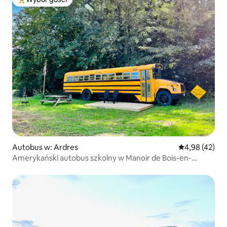
Najpopularniejsze z kategorii Wybór gości
Autobus w: Ardres
Średnia ocena:
4,98 (42)
Amerykański autobus szkolny w Manoir de Bois-en-
Ardres