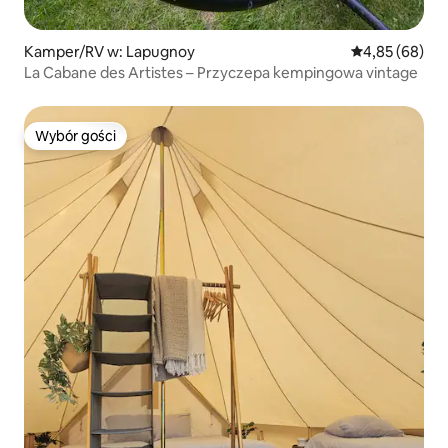
Kamper/RV w: Lapugnoy
Średnia ocena:
4,85 (68)
La Cabane des Artistes – Przyczepa kempingowa vintage
Wybór gości
Wybór gości