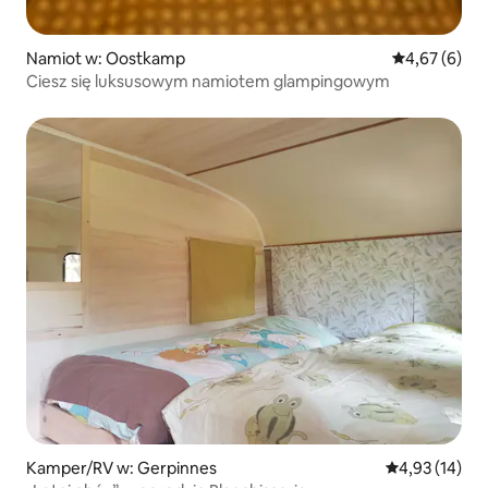
Namiot w: Oostkamp
Średnia ocena
4,67 (6)
Ciesz się luksusowym namiotem glampingowym
Kamper/RV w: Gerpinnes
Średnia ocena:
4,93 (14)