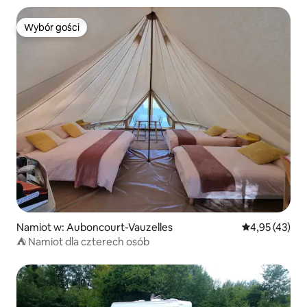
Wybór gości
Wybór gości
Namiot w: Auboncourt-Vauzelles
Średnia ocena:
4,95 (43)
⛺ Namiot dla czterech osób