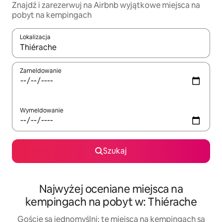
Znajdź i zarezerwuj na Airbnb wyjątkowe miejsca na
pobyt na kempingach
Lokalizacja
Gdy wyniki będą dostępne, możesz poruszać się po nich za pom
Zameldowanie
Wymeldowanie
Szukaj
Najwyżej oceniane miejsca na
kempingach na pobyt w: Thiérache
Goście są jednomyślni: te miejsca na kempingach są