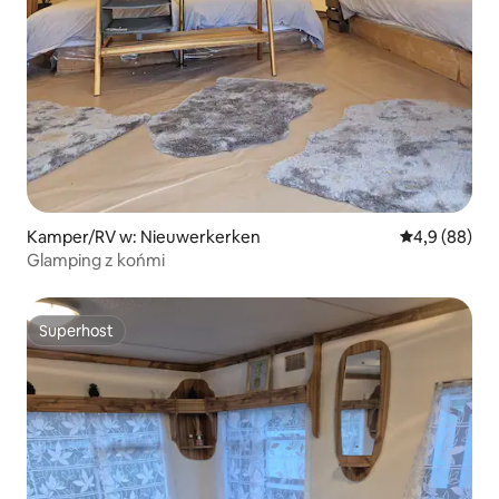
Kamper/RV w: Nieuwerkerken
Średnia ocena
4,9 (88)
Glamping z końmi
Superhost
Superhost