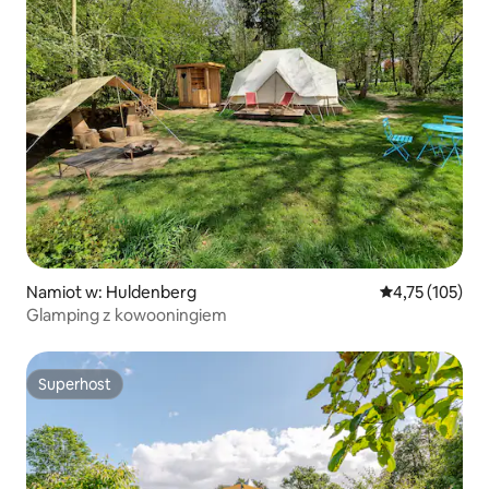
Namiot w: Huldenberg
Średnia ocena: 
4,75 (105)
Glamping z kowooningiem
Superhost
Superhost