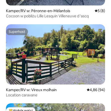
Kamper/RV w: Péronne-en-Mélantois
Średnia oc
5 (8)
Cocoon w pobliżu Lille Lesquin Villeneuve d 'ascq
Superhost
Superhost
Kamper/RV w: Vireux molhain
Średnia ocena:
4,86 (94)
Location caravane
Wybór gości