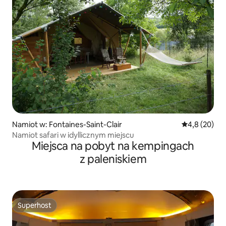
Namiot w: Fontaines-Saint-Clair
Średnia ocena
4,8 (20)
Namiot safari w idyllicznym miejscu
Miejsca na pobyt na kempingach
z paleniskiem
Superhost
Superhost