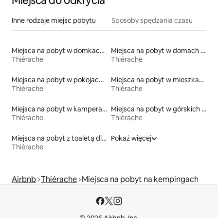
Miejsca do odkrycia
Inne rodzaje miejsc pobytu
Sposoby spędzania czasu
Miejsca na pobyt w domkach na drzewie
Miejsca na pobyt w domach ziemnych
Thiérache
Thiérache
Miejsca na pobyt w pokojach prywatnych z łazienką
Miejsca na pobyt w mieszkaniach typu condo
Thiérache
Thiérache
Miejsca na pobyt w kamperach
Miejsca na pobyt w górskich chatach
Thiérache
Thiérache
Miejsca na pobyt z toaletą dla osoby z niepełnosprawnością
Pokaż więcej
Thiérache
Airbnb
Thiérache
Miejsca na pobyt na kempingach