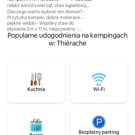
wyposażone jest w
relaks wśród zwierząt, staw kąpielowy,
kuchenny, łóżko (1
tandem, przyroda
Dlaczego warto wybrać ten domek? -
dorosłych, ogrzew
Przytulny kamper, dobre materace. -
klimatyzację. Wido
piękne widoki - Wspólny staw do
Zakaz palenia. Imp
pływania 3 m x 11 m, nieprywatny -
niedozwolone. Sprzątanie wykonujemy
Popularne udogodnienia na kempingach
Nieograniczony dostęp do zwierząt -
my. Śniadanie nie 
Podgrzewany prysznic na zewnątrz -
w: Thiérache
natura - zdrowe powietrze – Możliwość
wypożyczenia tandemu, sauny i balii –
śniadanie na życzenie Tuż za domkiem
znajduje się umywalka, toaleta
i ogrzewany prysznic na zewnątrz –
wszystko to do Twojej wyłącznej
dyspozycji. Do dyspozycji gości jest
lodówka, kawa, herbata i czajnik. Spokój,
Kuchnia
Wi-Fi
przyroda i zwierzęta są tutaj
najważniejsze. wi-Fi
Bezpłatny parking