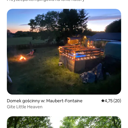
Domek gościnny w: Maubert-Fontaine
Średnia ocena:
4,75 (20)
Gite Little Heaven