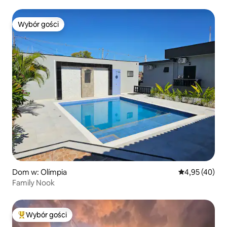
Wybór gości
Wybór gości
Dom w: Olímpia
Średnia ocena:
4,95 (40)
Family Nook
Wybór gości
Najpopularniejsze z kategorii Wybór gości