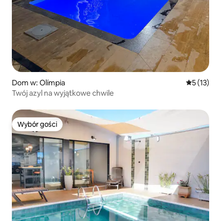
Dom w: Olímpia
Średnia oce
5 (13)
Twój azyl na wyjątkowe chwile
Wybór gości
Wybór gości