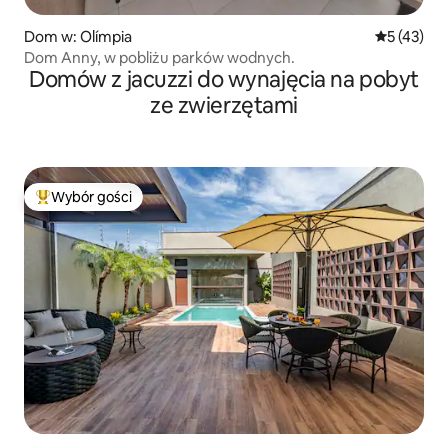
Dom w: Olímpia
Średnia oce
5 (43)
Dom Anny, w pobliżu parków wodnych.
Domów z jacuzzi do wynajęcia na pobyt
ze zwierzętami
Wybór gości
Najpopularniejsze z kategorii Wybór gości