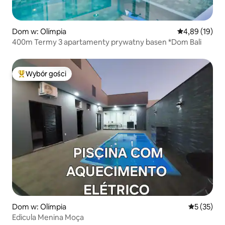
Dom w: Olímpia
Średnia ocena:
4,89 (19)
400m Termy 3 apartamenty prywatny basen *Dom Bali
Wybór gości
Najpopularniejsze z kategorii Wybór gości
Dom w: Olímpia
Średnia oce
5 (35)
Edicula Menina Moça