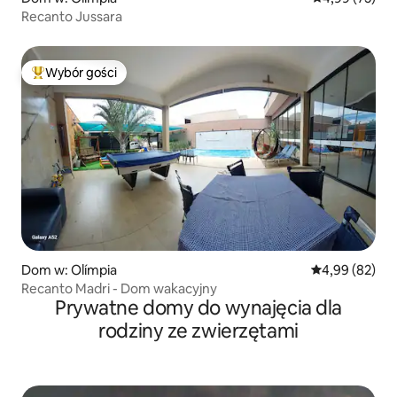
Recanto Jussara
Wybór gości
Najpopularniejsze z kategorii Wybór gości
Dom w: Olímpia
Średnia ocena:
4,99 (82)
Recanto Madri - Dom wakacyjny
Prywatne domy do wynajęcia dla
rodziny ze zwierzętami