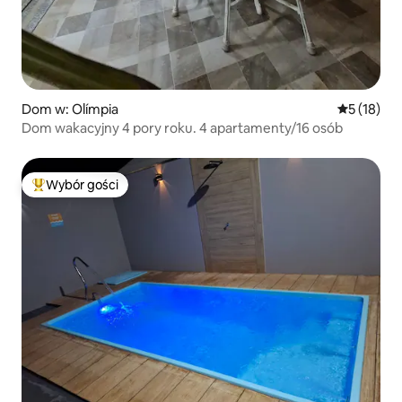
Dom w: Olímpia
Średnia oce
5 (18)
Dom wakacyjny 4 pory roku. 4 apartamenty/16 osób
Wybór gości
Najpopularniejsze z kategorii Wybór gości