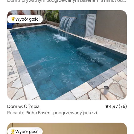
Dom z prywatnym podgrzewanym basenem 8 minut od
parków
Wybór gości
Najpopularniejsze z kategorii Wybór gości
Dom w: Olímpia
Średnia ocena:
4,97 (76)
Recanto Pinho Basen i podgrzewany jacuzzi
Wybór gości