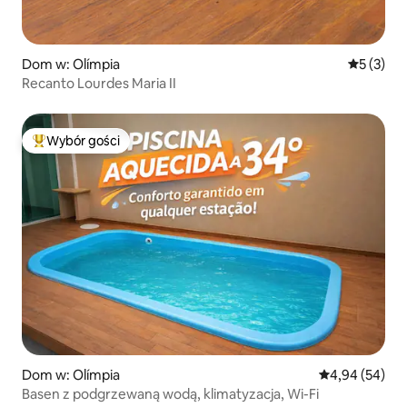
Dom w: Olímpia
Średnia oc
5 (3)
Recanto Lourdes Maria II
Wybór gości
Najpopularniejsze z kategorii Wybór gości
Dom w: Olímpia
Średnia ocena:
4,94 (54)
Basen z podgrzewaną wodą, klimatyzacja, Wi-Fi