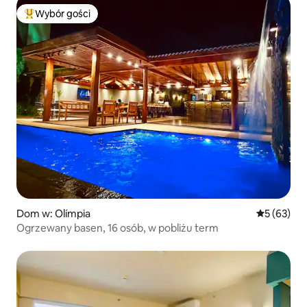
Wybór gości
Najpopularniejsze z kategorii Wybór gości
Dom w: Olímpia
Średnia oce
5 (63)
Ogrzewany basen, 16 osób, w pobliżu term