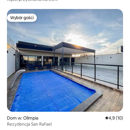
Wybór gości
Wybór gości
Dom w: Olímpia
Średnia ocena
4,9 (10)
Rezydencja San Rafael