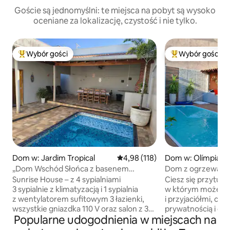
Goście są jednomyślni: te miejsca na pobyt są wysoko
oceniane za lokalizację, czystość i nie tylko.
Wybór gości
Wybór gości
Najpopularniejsze z kategorii Wybór gości
Najpopularniejsze
Dom w: Jardim Tropical
Średnia ocena: 4,98 na 5, liczba 
4,98 (118)
Dom w: Olímpia
„Dom Wschód Słońca z basenem
Dom z ogrzewan
ogrzewanym energią słoneczną”
zwierzęta domowe
Sunrise House – z 4 sypialniami
Ciesz się przytu
do term
3 sypialnie z klimatyzacją i 1 sypialnia
w którym możesz s
z wentylatorem sufitowym 3 łazienki,
i przyjaciółmi, ci
wszystkie gniazdka 110 V oraz salon z 32-
prywatnością i cz
Popularne udogodnienia w miejscach na
calowym telewizorem i bezpłatnym Wi-
W pełni wyposażo
Fi W pełni wyposażona kuchnia,
Thermas dos Laranj