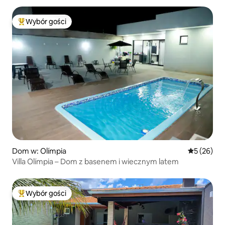
Wybór gości
Najpopularniejsze z kategorii Wybór gości
Dom w: Olímpia
Średnia oce
5 (26)
Villa Olímpia – Dom z basenem i wiecznym latem
Wybór gości
Najpopularniejsze z kategorii Wybór gości