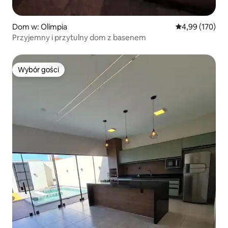
Dom w: Olímpia
Średnia ocena: 
4,99 (170)
Przyjemny i przytulny dom z basenem
Wybór gości
Wybór gości