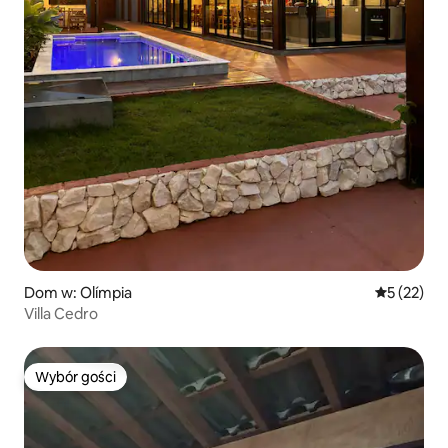
Dom w: Olímpia
Średnia oce
5 (22)
Villa Cedro
Wybór gości
Wybór gości