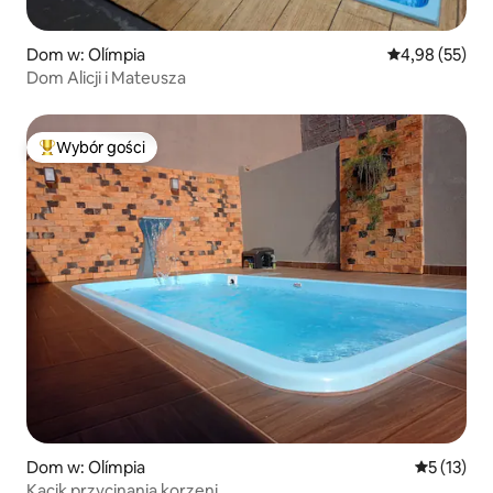
Dom w: Olímpia
Średnia ocena:
4,98 (55)
Dom Alicji i Mateusza
Wybór gości
Najpopularniejsze z kategorii Wybór gości
Dom w: Olímpia
Średnia oce
5 (13)
Kącik przycinania korzeni