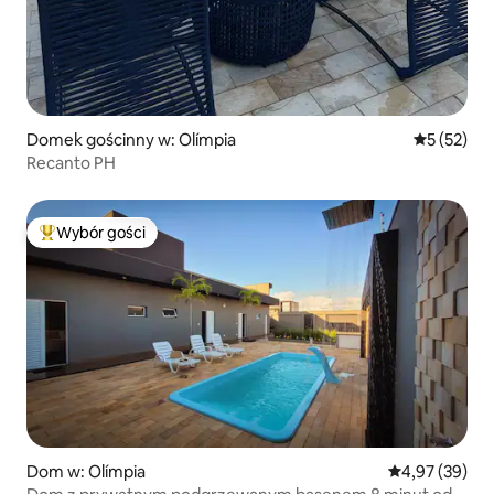
Domek gościnny w: Olímpia
Średnia oce
5 (52)
Recanto PH
Wybór gości
Najpopularniejsze z kategorii Wybór gości
Dom w: Olímpia
Średnia ocena:
4,97 (39)