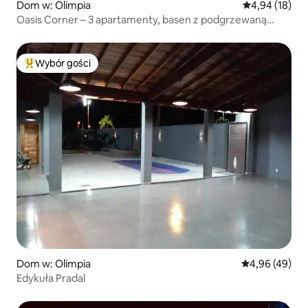
Dom w: Olímpia
Średnia ocena:
4,94 (18)
Oasis Corner – 3 apartamenty, basen z podgrzewaną
wodą i sauna
Wybór gości
Najpopularniejsze z kategorii Wybór gości
Dom w: Olímpia
Średnia ocena:
4,96 (49)
Edykuła Pradal