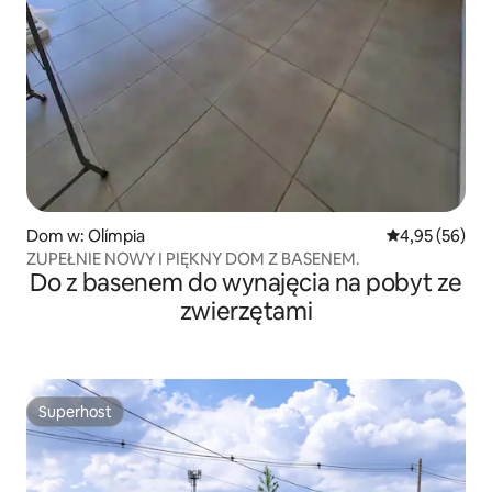
Dom w: Olímpia
Średnia ocena:
4,95 (56)
ZUPEŁNIE NOWY I PIĘKNY DOM Z BASENEM.
Do z basenem do wynajęcia na pobyt ze
zwierzętami
Superhost
Superhost