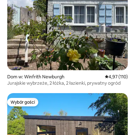
Dom w: Winfrith Newburgh
Średnia ocena: 
4,97 (110)
Jurajskie wybrzeże, 2 łóżka, 2 łazienki, prywatny ogród
Wybór gości
Wybór gości