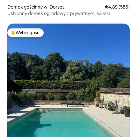
Domek gościnny w: Dorset
Średnia ocena: 4
4,89 (586)
Ustronny domek ogrodowy z prywatnym jacuzzi
Wybór gości
Najpopularniejsze z kategorii Wybór gości