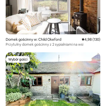
Domek gościnny w: Child Okeford
Średnia ocena: 
4,98 (130)
Przytulny domek gościnny z 2 sypialniami na wsi
Wybór gości
Wybór gości