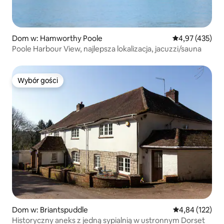
Dom w: Hamworthy Poole
Średnia ocena: 
4,97 (435)
Poole Harbour View, najlepsza lokalizacja, jacuzzi/sauna
Wybór gości
Wybór gości
Dom w: Briantspuddle
Średnia ocena: 
4,84 (122)
Historyczny aneks z jedną sypialnią w ustronnym Dorset