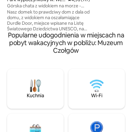
Durdle Door, Lulwo
t Lulworth
Górska chata z widokiem na morze -
Monkey World, B
Durdle Door
Nasz domek to prawdziwy dom z dala od
i Dorchester znajdu
domu, z widokiem na oszałamiające
odległości i są id
Durdle Door, miejsce wpisane na Listę
polowania na skam
Światowego Dziedzictwa UNESCO, na
jedzenia na mieści
Popularne udogodnienia w miejscach na
pięknym Wybrzeżu Jurajskim w Dorset.
spacerem do głó
Domek ma duży taras z widokiem na
kolejowego i tras
pobyt wakacyjnych w pobliżu: Muzeum
morze, to całkowita ucieczka… ma 1
Czołgów
sypialnię z łóżkiem typu king size z
łazienką i 1 pokój z dwoma łóżkami
pojedynczymi, 2 łazienki z prysznicem i
w pełni wyposażoną nowoczesną
kuchnię/salon, który otwiera się na duży
taras i panoramiczne widoki na morze…
po lewej stronie znajduje się Lulworth
Cove, po prawej wyspa Portland,
Kuchnia
Wi-Fi
niesamowite wschody i zachody słońca!