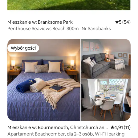
Mieszkanie w: Branksome Park
Średnia oce
5 (54)
Penthouse Seaviews Beach 300m -Nr Sandbanks
Wybór gości
Wybór gości
Mieszkanie w: Bournemouth, Christchurch and
Średnia ocena
4,91 (11)
Poole
Apartament Beachcomber, dla 2–3 osób, Wi-Fi i parking