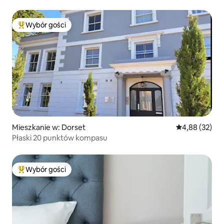
Wybór gości
Najpopularniejsze z kategorii Wybór gości
Mieszkanie w: Dorset
Średnia ocena:
4,88 (32)
Płaski 20 punktów kompasu
Wybór gości
Najpopularniejsze z kategorii Wybór gości