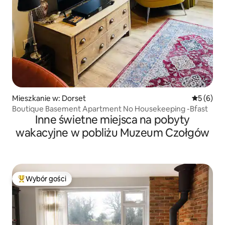
Mieszkanie w: Dorset
Średnia oc
5 (6)
Boutique Basement Apartment No Housekeeping -Bfast
Inne świetne miejsca na pobyty
wakacyjne w pobliżu Muzeum Czołgów
Wybór gości
Najpopularniejsze z kategorii Wybór gości