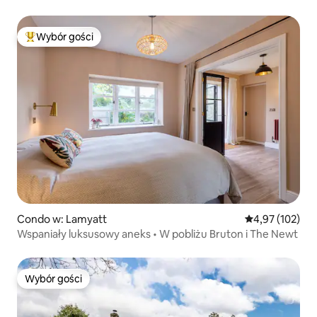
Wybór gości
Najpopularniejsze z kategorii Wybór gości
Condo w: Lamyatt
Średnia ocena: 
4,97 (102)
Wspaniały luksusowy aneks • W pobliżu Bruton i The Newt
Wybór gości
Wybór gości