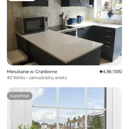
Mieszkanie w: Cranborne
Średnia ocena: 
4,96 (105)
40 Winks – samodzielny aneks
Superhost
Superhost