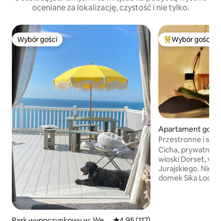
oceniane za lokalizację, czystość i nie tylko.
Wybór gości
Wybór gości
Wybór gości
Najpopularniejsze
Apartament gości
ool
Przestronne i spo
Cicha, prywatna p
wioski Dorset, w 
Jurajskiego. Nie
domek Sika Lodge 
w ogrodzie większe
z późnego okresu 
Posiada prywatne 
i zakwaterowanie 
Park wypoczynkowy w: Wes
Średnia ocena: 4,95 na 5, liczba 
4,95 (117)