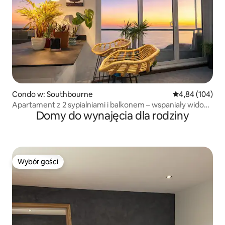
Condo w: Southbourne
Średnia ocena: 
4,84 (104)
Apartament z 2 sypialniami i balkonem – wspaniały widok
Domy do wynajęcia dla rodziny
na morze
Wybór gości
Wybór gości