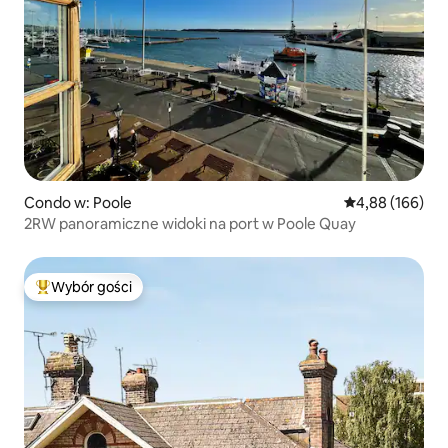
Condo w: Poole
Średnia ocena: 
4,88 (166)
2RW panoramiczne widoki na port w Poole Quay
Wybór gości
Najpopularniejsze z kategorii Wybór gości