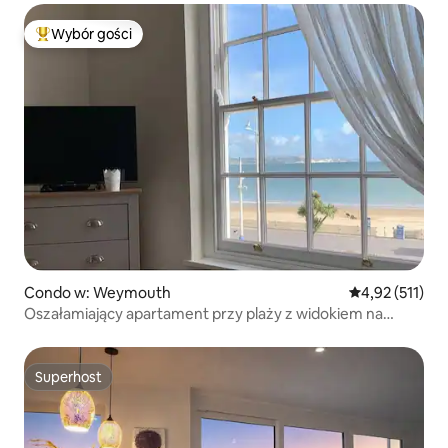
Wybór gości
Najpopularniejsze z kategorii Wybór gości
Condo w: Weymouth
Średnia ocena: 
4,92 (511)
Oszałamiający apartament przy plaży z widokiem na
morze
Superhost
Superhost