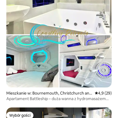
Mieszkanie w: Bournemouth, Christchurch and
Średnia ocena
4,9 (29)
Poole
Apartament Battleship – duża wanna z hydromasażem
dla 2 osób / klimatyzacja
Wybór gości
Wybór gości