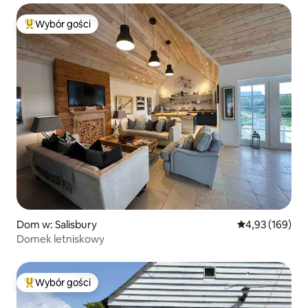
Wybór gości
Najpopularniejsze z kategorii Wybór gości
Dom w: Salisbury
Średnia ocena: 
4,93 (169)
Domek letniskowy
Wybór gości
Najpopularniejsze z kategorii Wybór gości