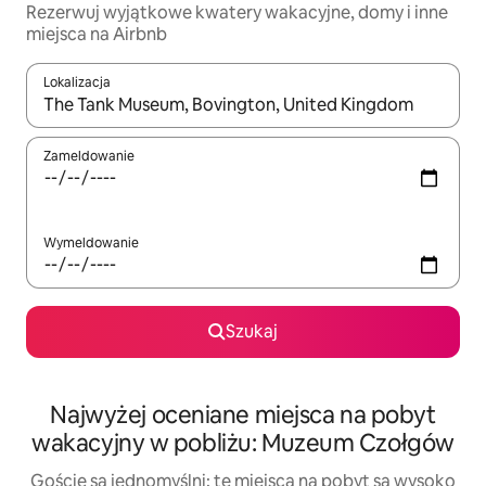
Rezerwuj wyjątkowe kwatery wakacyjne, domy i inne
miejsca na Airbnb
Lokalizacja
Gdy wyniki będą dostępne, możesz poruszać się po nich za pom
Zameldowanie
Wymeldowanie
Szukaj
Najwyżej oceniane miejsca na pobyt
wakacyjny w pobliżu: Muzeum Czołgów
Goście są jednomyślni: te miejsca na pobyt są wysoko