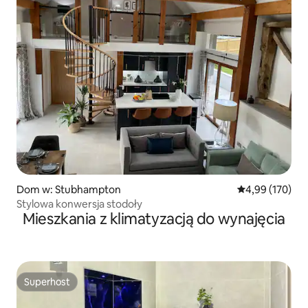
Dom w: Stubhampton
Średnia ocena: 
4,99 (170)
Stylowa konwersja stodoły
Mieszkania z klimatyzacją do wynajęcia
Superhost
Superhost