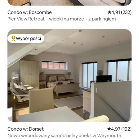
Condo w: Boscombe
Średnia ocena: 
4,91 (232)
Pier View Retreat – widoki na morze – z parkingiem
Wybór gości
Najpopularniejsze z kategorii Wybór gości
Condo w: Dorset
Średnia ocena: 
4,97 (192)
Nowo wybudowany samodzielny aneks w Weymouth