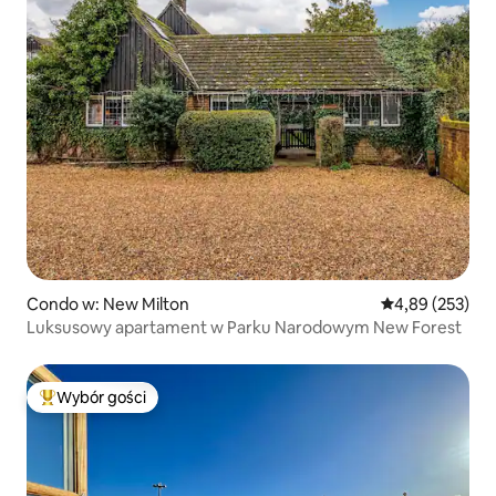
Condo w: New Milton
Średnia ocena: 
4,89 (253)
Luksusowy apartament w Parku Narodowym New Forest
Wybór gości
Najpopularniejsze z kategorii Wybór gości