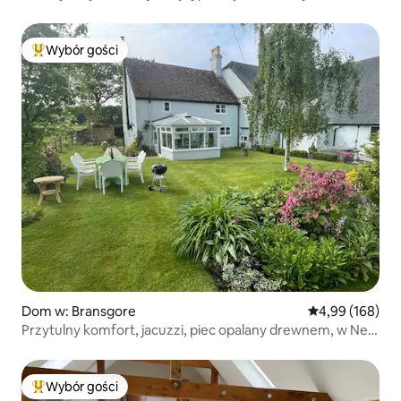
Wybór gości
Najpopularniejsze z kategorii Wybór gości
Dom w: Bransgore
Średnia ocena: 
4,99 (168)
Przytulny komfort, jacuzzi, piec opalany drewnem, w New
Forest.
Wybór gości
Najpopularniejsze z kategorii Wybór gości