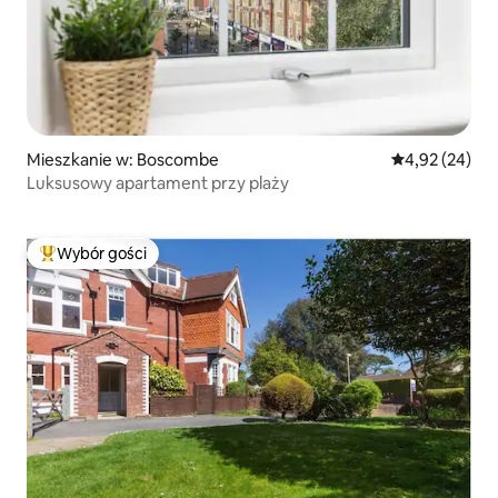
Mieszkanie w: Boscombe
Średnia ocena:
4,92 (24)
Luksusowy apartament przy plaży
Wybór gości
Najpopularniejsze z kategorii Wybór gości