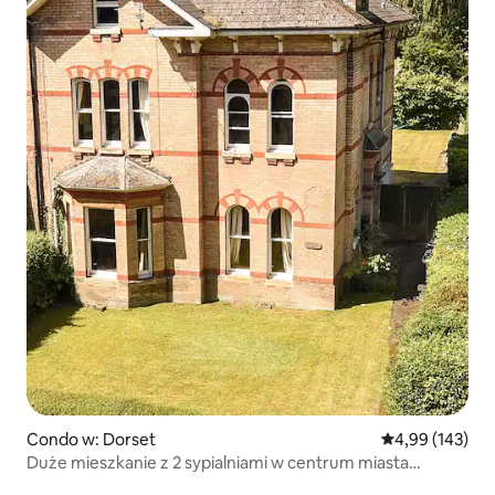
Condo w: Dorset
Średnia ocena: 
4,99 (143)
Duże mieszkanie z 2 sypialniami w centrum miasta
z bezpłatnym parkingiem