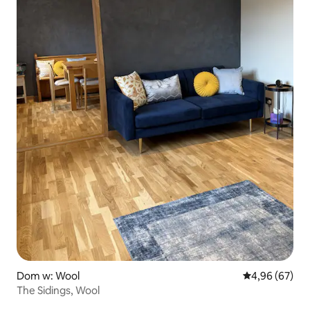
Dom w: Wool
Średnia ocena:
4,96 (67)
The Sidings, Wool