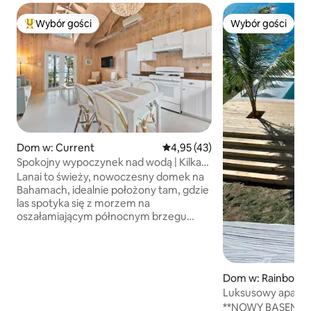
Wybór gości
Wybór gości
Najpopularniejsze z kategorii Wybór gości
Wybór gości
Dom w: Current
Średnia ocena: 4,95 na 5, liczba
4,95 (43)
Spokojny wypoczynek nad wodą | Kilka
kroków od morza
Lanai to świeży, nowoczesny domek na
Bahamach, idealnie położony tam, gdzie
las spotyka się z morzem na
oszałamiającym północnym brzegu
Eleuthery. Budź się w spokojnych
porankach i podziwiaj widoki na wodę,
spaceruj po trawiastym zboczu, aby
wiosłować lub nurkować
Dom w: Rainbow 
w przejrzystych, niebieskich wodach,
Luksusowy aparta
a następnie wróć, aby grillować na
z basenem i pane
**NOWY BASEN**
świeżym powietrzu lub oglądać zachód