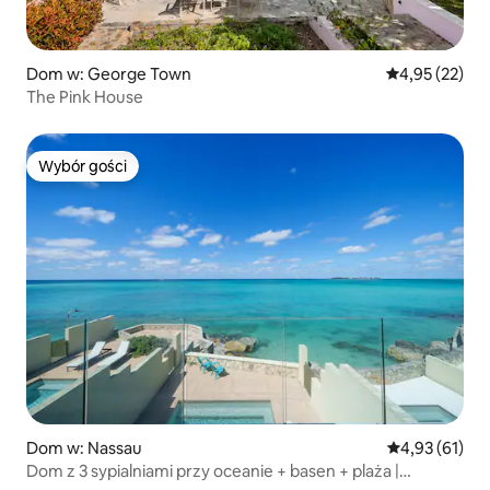
Dom w: George Town
Średnia ocena:
4,95 (22)
The Pink House
Wybór gości
Wybór gości
Dom w: Nassau
Średnia ocena:
4,93 (61)
Dom z 3 sypialniami przy oceanie + basen + plaża |