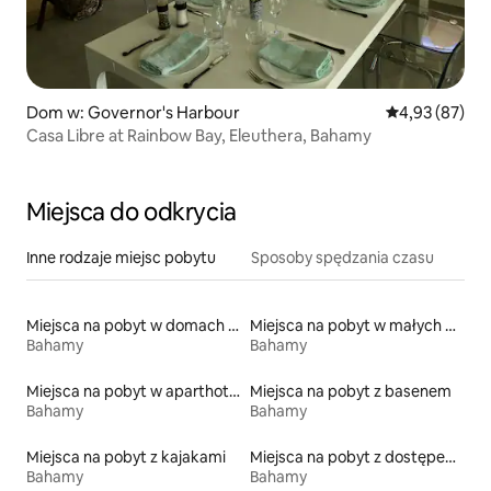
Dom w: Governor's Harbour
Średnia ocena:
4,93 (87)
Casa Libre at Rainbow Bay, Eleuthera, Bahamy
Miejsca do odkrycia
Inne rodzaje miejsc pobytu
Sposoby spędzania czasu
Miejsca na pobyt w domach na wodzie
Miejsca na pobyt w małych domkach
Bahamy
Bahamy
Miejsca na pobyt w aparthotelach
Miejsca na pobyt z basenem
Bahamy
Bahamy
Miejsca na pobyt z kajakami
Miejsca na pobyt z dostępem do plaży
Bahamy
Bahamy