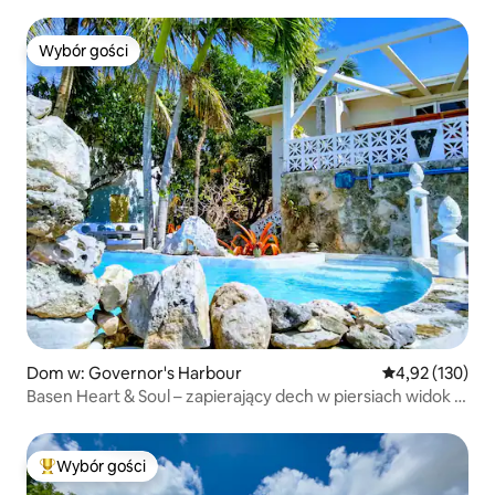
Samochód w cenie
Wybór gości
Wybór gości
Dom w: Governor's Harbour
Średnia ocena: 
4,92 (130)
Basen Heart & Soul – zapierający dech w piersiach widok –
spokojny ogród
Wybór gości
Najpopularniejsze z kategorii Wybór gości