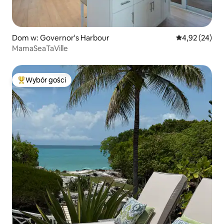
Dom w: Governor's Harbour
Średnia ocena:
4,92 (24)
MamaSeaTaVille
Wybór gości
Najpopularniejsze z kategorii Wybór gości