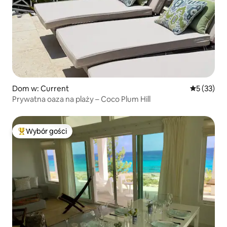
Dom w: Current
Średnia oce
5 (33)
Prywatna oaza na plaży – Coco Plum Hill
Wybór gości
Najpopularniejsze z kategorii Wybór gości