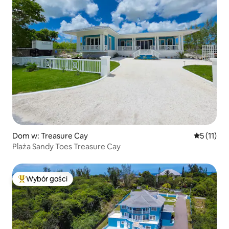
Dom w: Treasure Cay
Średnia oc
5 (11)
Plaża Sandy Toes Treasure Cay
Wybór gości
Najpopularniejsze z kategorii Wybór gości