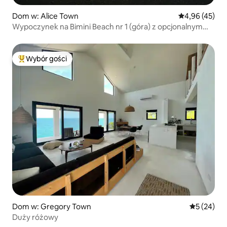
Dom w: Alice Town
Średnia ocena:
4,96 (45)
Wypoczynek na Bimini Beach nr 1 (góra) z opcjonalnym
wózkiem golfowym
Wybór gości
Najpopularniejsze z kategorii Wybór gości
Dom w: Gregory Town
Średnia oce
5 (24)
Duży różowy