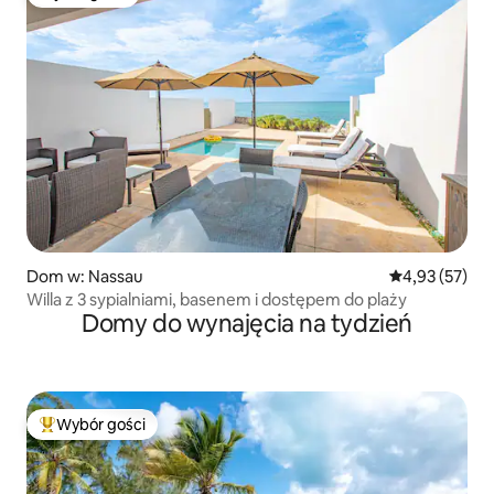
Wybór gości
Dom w: Nassau
Średnia ocena:
4,93 (57)
Willa z 3 sypialniami, basenem i dostępem do plaży
Domy do wynajęcia na tydzień
Wybór gości
Najpopularniejsze z kategorii Wybór gości