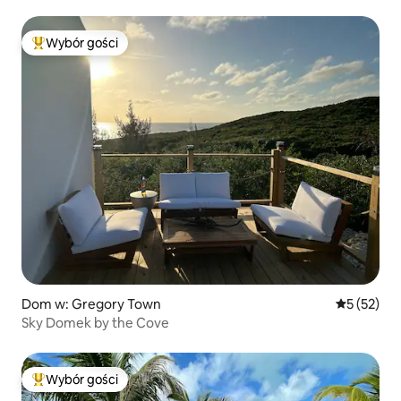
ocean! Abaco Marsh Harbor
Wybór gości
Najpopularniejsze z kategorii Wybór gości
Dom w: Gregory Town
Średnia oce
5 (52)
Sky Domek by the Cove
Wybór gości
Najpopularniejsze z kategorii Wybór gości