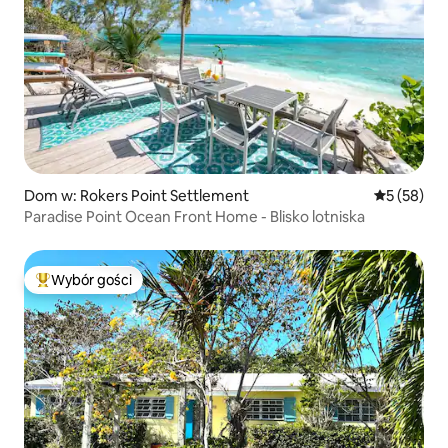
Dom w: Rokers Point Settlement
Średnia oce
5 (58)
Paradise Point Ocean Front Home - Blisko lotniska
Wybór gości
Najpopularniejsze z kategorii Wybór gości