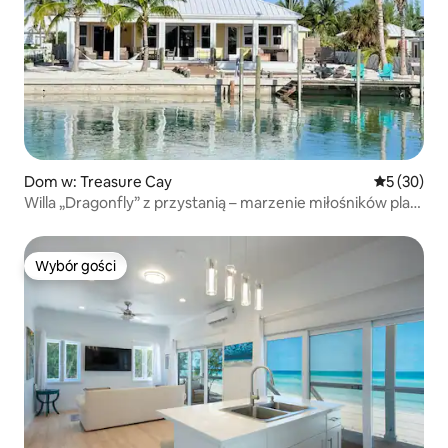
Dom w: Treasure Cay
Średnia oce
5 (30)
Willa „Dragonfly” z przystanią – marzenie miłośników plaż
i łodzi
Wybór gości
Wybór gości