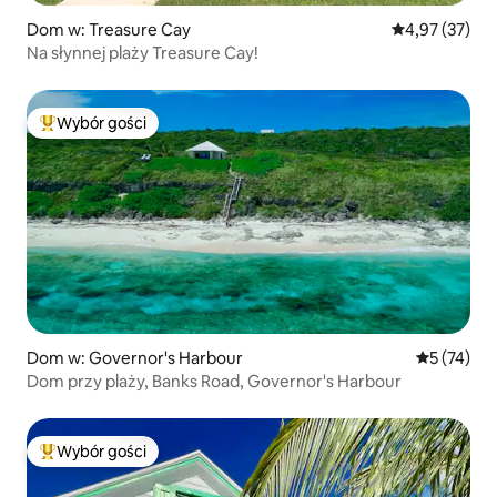
Dom w: Treasure Cay
Średnia ocena:
4,97 (37)
Na słynnej plaży Treasure Cay!
Wybór gości
Najpopularniejsze z kategorii Wybór gości
Dom w: Governor's Harbour
Średnia oce
5 (74)
Dom przy plaży, Banks Road, Governor's Harbour
Wybór gości
Najpopularniejsze z kategorii Wybór gości