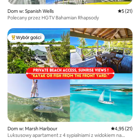
Dom w: Spanish Wells
Średnia oce
5 (21)
Polecany przez HGTV Bahamian Rhapsody
Wybór gości
Najpopularniejsze z kategorii Wybór gości
Dom w: Marsh Harbour
Średnia ocena:
4,95 (21)
Luksusowy apartament z 4 sypialniami z widokiem na