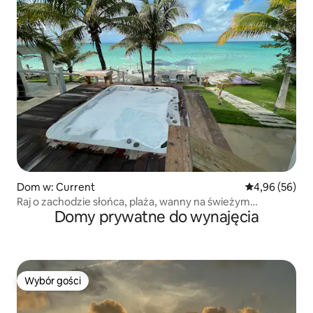
Dom w: Current
Średnia ocena:
4,96 (56)
Raj o zachodzie słońca, plaża, wanny na świeżym
Domy prywatne do wynajęcia
powietrzu!
Wybór gości
Wybór gości