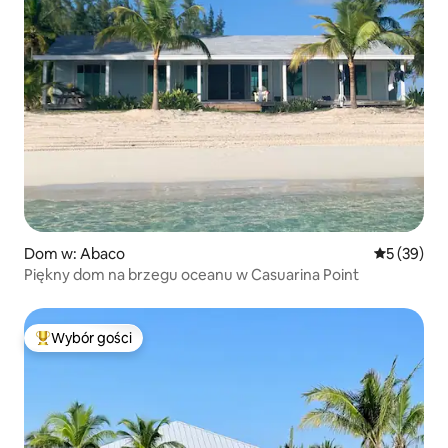
Dom w: Abaco
Średnia oce
5 (39)
Piękny dom na brzegu oceanu w Casuarina Point
Wybór gości
Najpopularniejsze z kategorii Wybór gości