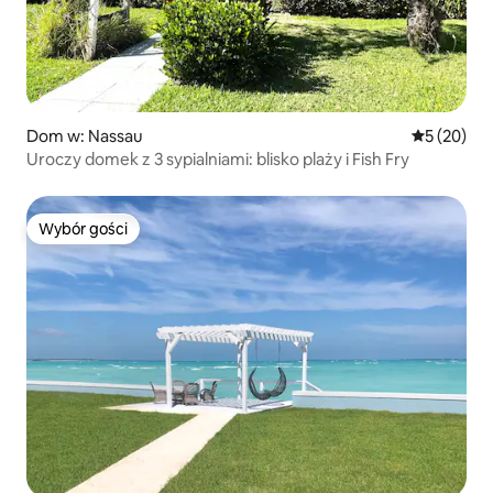
Dom w: Nassau
Średnia oce
5 (20)
Uroczy domek z 3 sypialniami: blisko plaży i Fish Fry
Wybór gości
Wybór gości