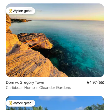
Wybór gości
Najpopularniejsze z kategorii Wybór gości
Dom w: Gregory Town
Średnia ocena:
4,97 (65)
Caribbean Home in Oleander Gardens
Wybór gości
Najpopularniejsze z kategorii Wybór gości