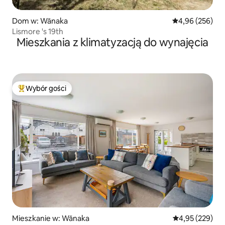
Dom w: Wānaka
Średnia ocena: 
4,96 (256)
Lismore 's 19th
Mieszkania z klimatyzacją do wynajęcia
Wybór gości
Najpopularniejsze z kategorii Wybór gości
Mieszkanie w: Wānaka
Średnia ocena: 
4,95 (229)