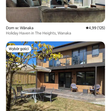
Dom w: Wānaka
Średnia ocena: 
4,99 (125)
Holiday Haven in The Heights, Wanaka
Wybór gości
Wybór gości