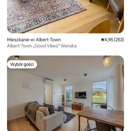
Mieszkanie w: Albert Town
Średnia ocena: 
4,95 (253)
Albert Town „Good Vibes” Wanaka
Wybór gości
Wybór gości