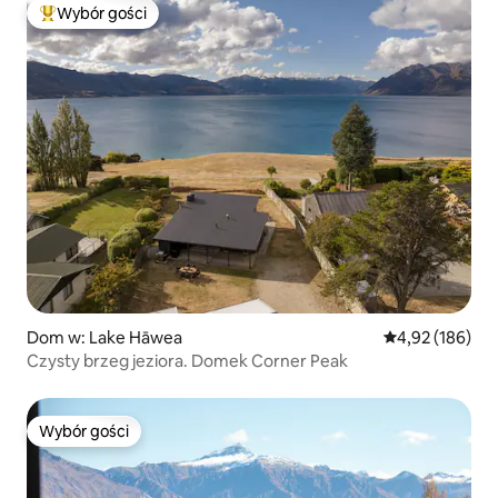
Wybór gości
Najpopularniejsze z kategorii Wybór gości
Dom w: Lake Hāwea
Średnia ocena: 
4,92 (186)
Czysty brzeg jeziora. Domek Corner Peak
Wybór gości
Wybór gości