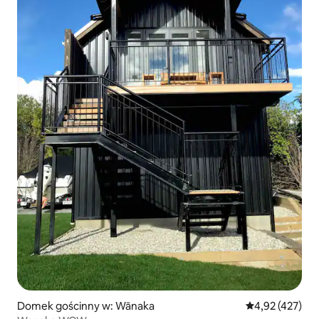
Domek gościnny w: Wānaka
Średnia ocena: 
4,92 (427)