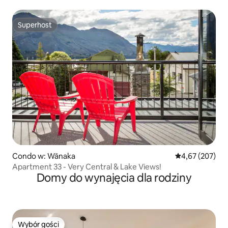
Superhost
Superhost
Condo w: Wānaka
Średnia ocena: 
4,67 (207)
Apartment 33 - Very Central & Lake Views!
Domy do wynajęcia dla rodziny
Wybór gości