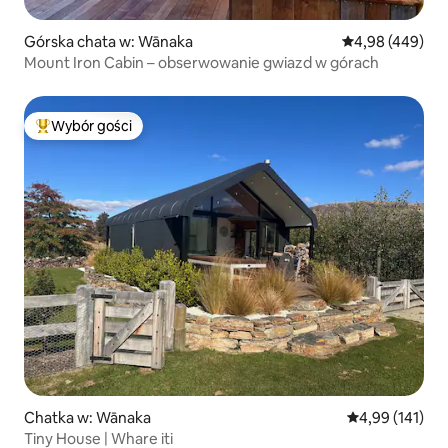
Górska chata w: Wānaka
Średnia ocena: 
4,98 (449)
Mount Iron Cabin – obserwowanie gwiazd w górach
Wybór gości
Najpopularniejsze z kategorii Wybór gości
Chatka w: Wānaka
Średnia ocena: 
4,99 (141)
Tiny House | Whare iti