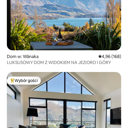
Dom w: Wānaka
Średnia ocena: 
4,96 (168)
LUKSUSOWY DOM Z WIDOKIEM NA JEZIORO I GÓRY
Wybór gości
Najpopularniejsze z kategorii Wybór gości