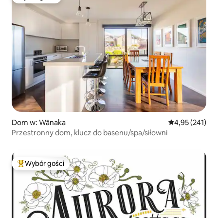
Wybór gości
Dom w: Wānaka
Średnia ocena: 
4,95 (241)
Przestronny dom, klucz do basenu/spa/siłowni
Wybór gości
Najpopularniejsze z kategorii Wybór gości