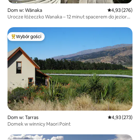
Dom w: Wānaka
Średnia ocena: 
4,93 (276)
Urocze łóżeczko Wanaka – 12 minut spacerem do jeziora i
miasta
Wybór gości
Najpopularniejsze z kategorii Wybór gości
Dom w: Tarras
Średnia ocena: 
4,93 (273)
Domek w winnicy Maori Point