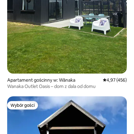
Apartament gościnny w: Wānaka
Średnia ocena: 
4,97 (456)
Wanaka Outlet Oasis – dom z dala od domu
Wybór gości
Wybór gości