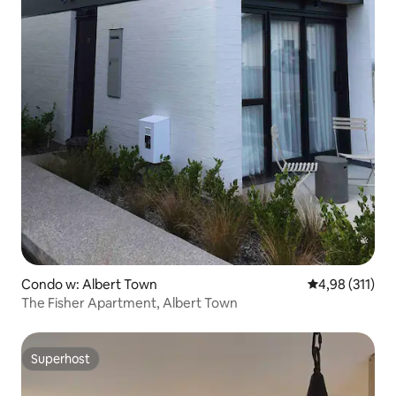
Condo w: Albert Town
Średnia ocena: 
4,98 (311)
The Fisher Apartment, Albert Town
Superhost
Superhost