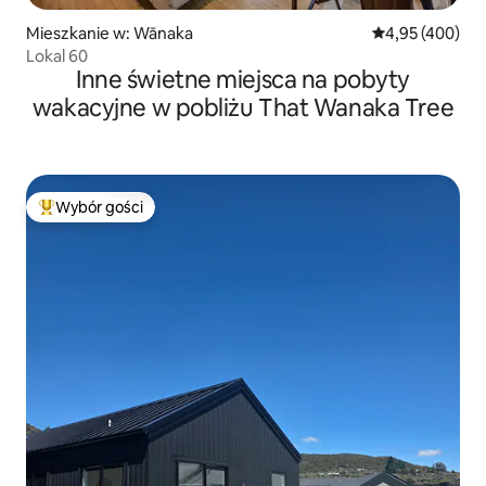
Mieszkanie w: Wānaka
Średnia ocena: 
4,95 (400)
Lokal 60
Inne świetne miejsca na pobyty
wakacyjne w pobliżu That Wanaka Tree
Wybór gości
Najpopularniejsze z kategorii Wybór gości