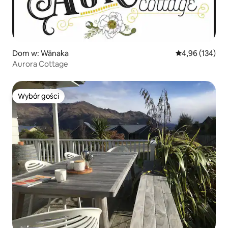
Dom w: Wānaka
Średnia ocena: 
4,96 (134)
Aurora Cottage
Wybór gości
Wybór gości