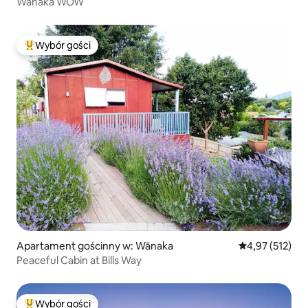
Wanaka WOW
Wybór gości
Najpopularniejsze z kategorii Wybór gości
Apartament gościnny w: Wānaka
Średnia ocena: 
4,97 (512)
Peaceful Cabin at Bills Way
Wybór gości