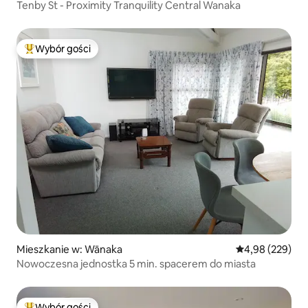
Tenby St - Proximity Tranquility Central Wanaka
Wybór gości
Najpopularniejsze z kategorii Wybór gości
Mieszkanie w: Wānaka
Średnia ocena: 
4,98 (229)
Nowoczesna jednostka 5 min. spacerem do miasta
Wybór gości