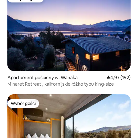
Najpopularniejsze z kategorii Wybór gości
Apartament gościnny w: Wānaka
Średnia ocena: 
4,97 (192)
Minaret Retreat , kalifornijskie łóżko typu king-size
Wybór gości
Wybór gości