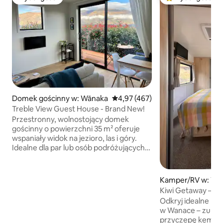
Wybór gości
Najpopularniejsze
Domek gościnny w: Wānaka
Średnia ocena: 4,97 na 5, liczba 
4,97 (467)
Treble View Guest House - Brand New!
Przestronny, wolnostojący domek
gościnny o powierzchni 35 m² oferuje
wspaniały widok na jezioro, las i góry.
Idealne dla par lub osób podróżujących
w pojedynkę. Własny prywatny taras, by
rozkoszować się drinkiem. Dziesięć
minut spacerem do jeziora. Pięć minut
Kamper/RV w: Wā
jazdy do miasta Wanaka, Treble Cone 30
Kiwi Getaway – pr
minut, Cardona 45 minut. Prywatny
widoki na góry
Odkryj idealne mi
parking, pompa ciepła/klimatyzacja,
w Wanace – zupeł
telewizor Smart TV, łazienka z
przyczepę kempin