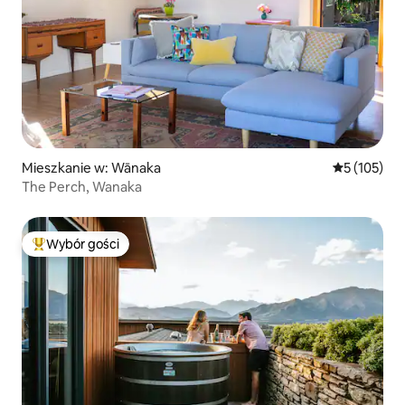
Mieszkanie w: Wānaka
Średnia ocen
5 (105)
The Perch, Wanaka
Wybór gości
Najpopularniejsze z kategorii Wybór gości