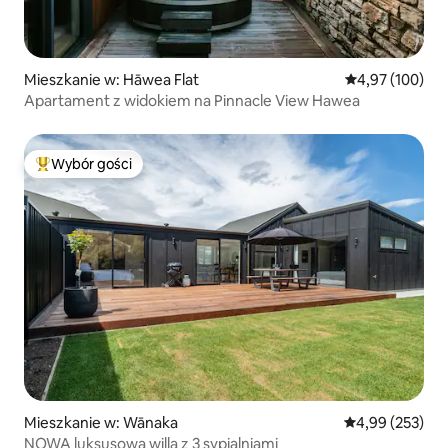
Mieszkanie w: Hāwea Flat
Średnia ocena: 
4,97 (100)
Apartament z widokiem na Pinnacle View Hawea
Wybór gości
Najpopularniejsze z kategorii Wybór gości
Mieszkanie w: Wānaka
Średnia ocena: 
4,99 (253)
NOWA luksusowa willa z 3 sypialniami