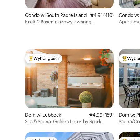
Condo w: South Padre Island
Średnia ocena: 4,91 na 5
4,91 (410)
Condo w:
Kroki 2 Basen plażowy z wanną
Apartame
z hydromasażem Kompleks przy plaży!
Przestron
z 2 sypia
Wybór gości
Wybór
Najpopularniejsze z kategorii Wybór gości
Najpopul
Dom w: Lubbock
Średnia ocena: 4,99 na 5
4,99 (159)
Dom w: P
Spa & Sauna: Golden Lotus by Spark
Sauna/Col
Getaways: