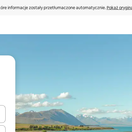
tóre informacje zostały przetłumaczone automatycznie. 
Pokaż orygina
o nich za pomocą klawiszy strzałek w górę i w dół lub przeglądać j