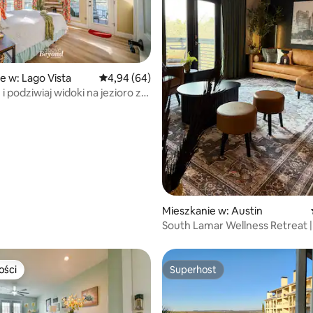
e w: Lago Vista
Średnia ocena: 4,94 na 5, liczba recenzji: 64
4,94 (64)
, liczba recenzji: 68
i podziwiaj widoki na jezioro z
okna
Mieszkanie w: Austin
South Lamar Wellness Retreat |
Zimna kąpiel • Siłownia
ości
Superhost
ości
Superhost