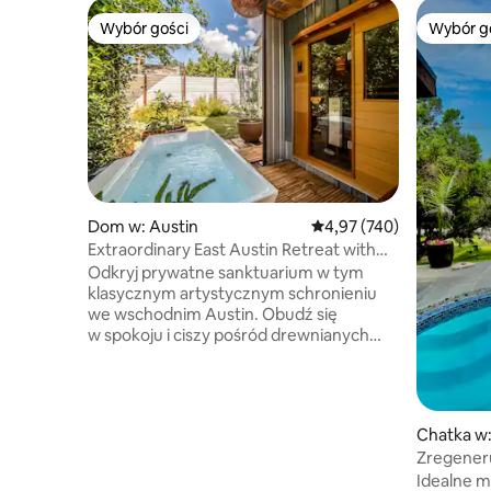
Wybór gości
Wybór g
Wybór gości
Wybór g
Dom w: Austin
Średnia ocena: 4,97 na 5
4,97 (740)
Extraordinary East Austin Retreat with
Sauna and Cold Plunge
Odkryj prywatne sanktuarium w tym
klasycznym artystycznym schronieniu
we wschodnim Austin. Obudź się
w spokoju i ciszy pośród drewnianych
wykończeń w przestrzeni z wysokim,
niestandardowym sufitem katedralnym,
loftem na górnym poziomie, wyjściem na
taras i przytulną huśtawką na świeżym
Chatka w
powietrzu. Zanurz się w zimnej wodzie,
Zregeneru
aby naładować się energią na cały dzień,
nowoczes
Idealne m
a wieczorem zrelaksuj się w saunie na