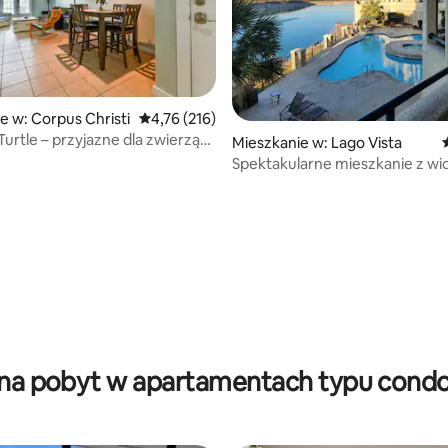
e w: Corpus Christi
Średnia ocena: 4,76 na 5, liczba recenzji: 216
4,76 (216)
Turtle – przyjazne dla zwierząt
 5, liczba recenzji: 6
Mieszkanie w: Lago Vista
 6 osób.
Spektakularne mieszkanie z wi
jezioro
 na pobyt w apartamentach typu condo