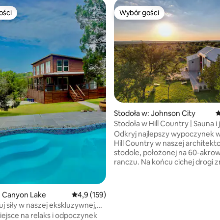
ości
Wybór gości
ości
Wybór gości
, liczba recenzji: 740
Stodoła w: Johnson City
Ś
Stodoła w Hill Country | Sauna i 
z drewna cedrowego
Odkryj najlepszy wypoczynek 
Hill Country w naszej architekt
stodole, położonej na 60-akr
ranczu. Na końcu cichej drogi z
spokój, przestrzeń i prywatnoś
a jednocześnie będziesz zaledw
minut od lokalnych winnic. Urozmaić
: Canyon Lake
Średnia ocena: 4,9 na 5, liczba recenzji: 159
4,9 (159)
swój pobyt, dodając pakiet wel
j siły w naszej ekskluzywnej,
i odmłodź się w naszej niestan
nej chatce!
iejsce na relaks i odpoczynek
16-stopowej saunie opalanej 