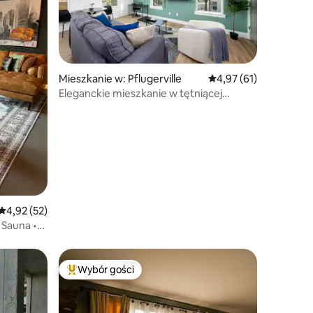
Mieszkanie w: Pflugerville
Średnia ocena: 4,97 na 
4,97 (61)
Eleganckie mieszkanie w tętniącej
życiem okolicy – Twój wymarzony pobyt
Średnia ocena: 4,92 na 5, liczba recenzji: 52
4,92 (52)
 Sauna •
Wybór gości
Najpopularniejsze z kategorii Wybór gości