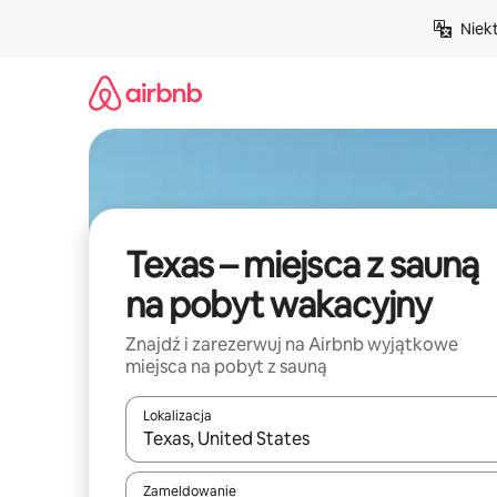
Przejdź
Niek
do
treści
Texas – miejsca z sauną
na pobyt wakacyjny
Znajdź i zarezerwuj na Airbnb wyjątkowe
miejsca na pobyt z sauną
Lokalizacja
Gdy wyniki będą dostępne, możesz poruszać się p
Zameldowanie