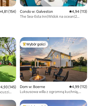
rednia ocena: 4,81 na 5, liczba recenzji: 154
4,81 (154)
Condo w: Galveston
Średnia ocena: 4,94 na 5
4,94 (113)
The Sea-Esta Inn|Widok na ocean|2
sypialnie i 2 łazienki
Wybór gości
Najpopularniejsze z kategorii Wybór gości
Dom w: Boerne
Średnia ocena: 4,99 na 5
4,99 (112)
rednia ocena: 4,93 na 5, liczba recenzji: 145
4,93 (145)
Luksusowa willa z ogromną kuchnią,
acuzzi
jacuzzi i sauną beczkową