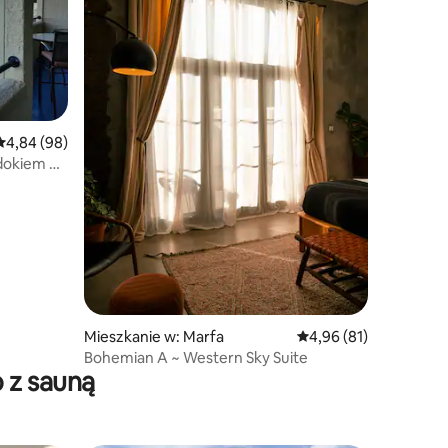
Średnia ocena: 4,84 na 5, liczba recenzji: 98
4,84 (98)
dokiem na
Mieszkanie w: Marfa
Średnia ocena: 4,96 na 
4,96 (81)
Bohemian A ~ Western Sky Suite
 z sauną