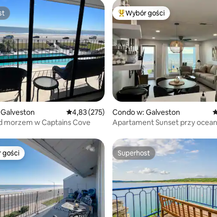
st
Wybór gości
st
Najpopularniejsze z kategorii 
, liczba recenzji: 352
 Galveston
Średnia ocena: 4,83 na 5, liczba recenzji: 275
4,83 (275)
Condo w: Galveston
Ś
ad morzem w Captains Cove
Apartament Sunset przy ocean
z prywatnym balkonem
 gości
Superhost
arniejsze z kategorii Wybór gości
Superhost