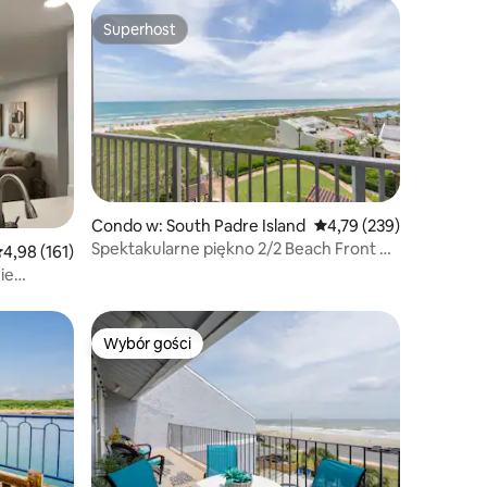
Superhost
Wybór gości
Superhost
Condo w: South Padre Island
Średnia ocena: 4,79 na 5
4,79 (239)
Spektakularne piękno 2/2 Beach Front @
rednia ocena: 4,98 na 5, liczba recenzji: 161
4,98 (161)
Aquarius 506
ie
Wybór gości
Wybór gości