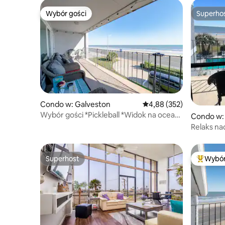
Wybór gości
Superho
Wybór gości
Superho
Condo w: Galveston
Średnia ocena: 4,88 na 5
4,88 (352)
Wybór gości *Pickleball *Widok na ocean
Condo w:
*Balkon
Relaks n
Superhost
Wybór
Superhost
Najpopul