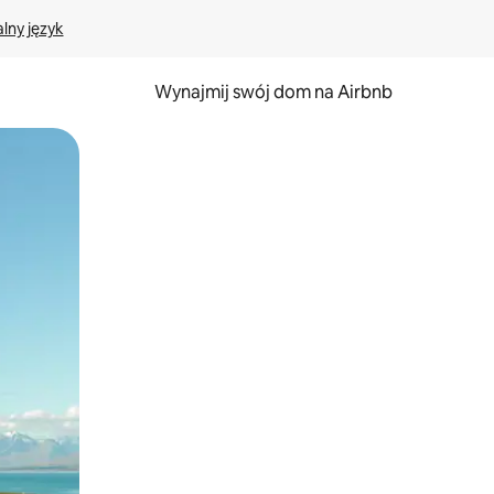
lny język
Wynajmij swój dom na Airbnb
e za pomocą gestów dotykowych lub przesuwania.