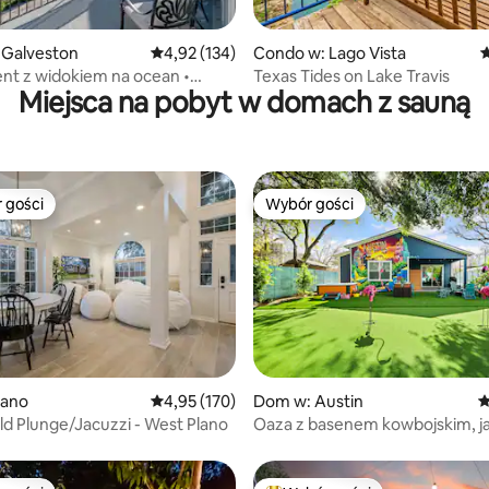
, liczba recenzji: 410
 Galveston
Średnia ocena: 4,92 na 5, liczba recenzji: 134
4,92 (134)
Condo w: Lago Vista
Ś
nt z widokiem na ocean •
Texas Tides on Lake Travis
Miejsca na pobyt w domach z sauną
ne miejsce na pobyt
lniami w Galveston
 gości
Wybór gości
arniejsze z kategorii Wybór gości
Wybór gości
, liczba recenzji: 159
lano
Średnia ocena: 4,95 na 5, liczba recenzji: 170
4,95 (170)
Dom w: Austin
Ś
d Plunge/Jacuzzi - West Plano
Oaza z basenem kowbojskim, j
i sauną